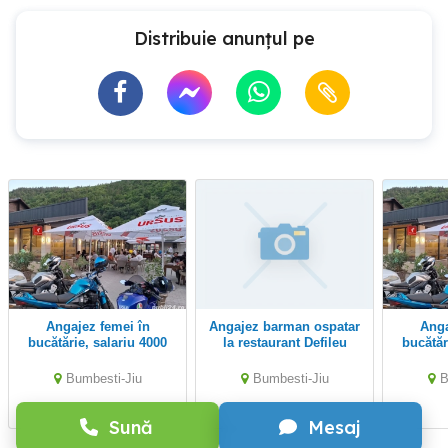
Distribuie anunțul pe
Angajez femei în
Angajez barman ospatar
Angajez femei în
bucătărie, salariu 4000
la restaurant Defileu
bucătăr
lei în mana.
situat in Bumbesti-Jiu.
le
Salariu 3500 lei in mână,
Bumbesti-Jiu
Bumbesti-Jiu
B
Sună
Mesaj