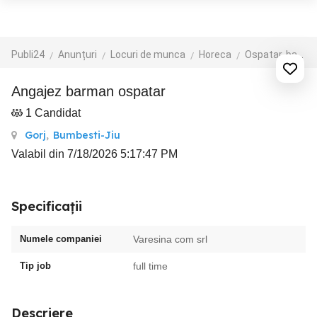
Publi24
Anunțuri
Locuri de munca
Horeca
Ospatar, barman, sef de sala
Angajez barman ospatar
1 Candidat
Gorj
,
Bumbesti-Jiu
Valabil din 7/18/2026 5:17:47 PM
Specificații
Numele companiei
Varesina com srl
Tip job
full time
Descriere