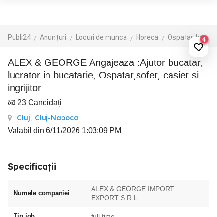
Publi24
Anunțuri
Locuri de munca
Horeca
Ospatar, barman, sef de sala
4
ALEX & GEORGE Angajeaza :Ajutor bucatar,
lucrator in bucatarie, Ospatar,sofer, casier si
ingrijitor
23 Candidați
Cluj
,
Cluj-Napoca
Valabil din 6/11/2026 1:03:09 PM
Specificații
ALEX & GEORGE IMPORT
Numele companiei
EXPORT S.R.L.
Tip job
full time