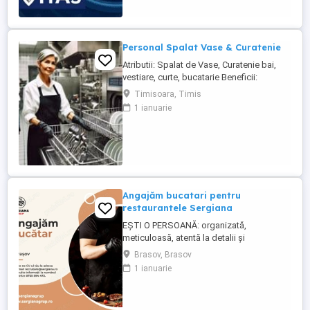
Tarif de 17,5 lei ora pentru inceput.
Program de lucru: ture de pana la 12 ore
Garantam Salariu, program, ...
Personal Spalat Vase & Curatenie
Atributii: Spalat de Vase, Curatenie bai,
vestiare, curte, bucatarie Beneficii:
Contract de munca pe perioada
Timisoara, Timis
nedeterminata, Norma intreaga, Pachet
1 ianuarie
salarial motivant, Mediu de lucru placut
Conditii: Seriozitate, Implicare Program: 2
cu 2 Salariu: 3000 - 3200 lei Pentru detalii
va rugam sa ne contactati ...
Angajăm bucatari pentru
restaurantele Sergiana
EȘTI O PERSOANĂ: organizată,
meticuloasă, atentă la detalii și
responsabilă si ai lucrat pe sectia ciorbe,
Brasov, Brasov
paneuri garnituri si gratar CEEA CE
1 ianuarie
TREBUIE SĂ FACI : verificarea stocurilor de
materii prime, semipreparate și produse
finite, la începutul fiecărei ture de lucru