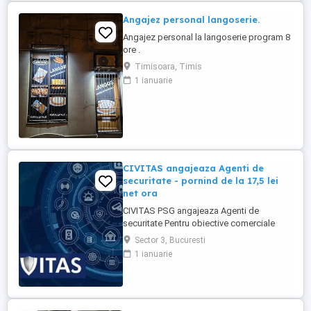
Angajez personal langoserie.
Angajez personal la langoserie program 8
ore .
Timisoara, Timis
1 ianuarie
CIVITAS angajeaza Agenti de
securitate - pornind de la 17,5 lei
net ora
CIVITAS PSG angajeaza Agenti de
securitate Pentru obiective comerciale
(magazine de haine din mall-urile din
Sector 3, Bucuresti
Bucuresti) CONTACT: apel la numarul din
1 ianuarie
anunt Locatia: Park Lake, metrou Dristor
Tarif de 17,5 lei ora pentru inceput.
Program de lucru: ture de pana la 12 ore
Garantam Salariu, program, ...