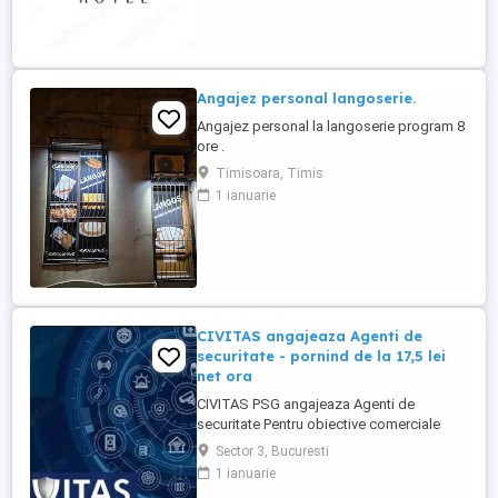
apreciezi și să pretuiești curățenia; - să
respecți programul ...
Angajez personal langoserie.
Angajez personal la langoserie program 8
ore .
Timisoara, Timis
1 ianuarie
CIVITAS angajeaza Agenti de
securitate - pornind de la 17,5 lei
net ora
CIVITAS PSG angajeaza Agenti de
securitate Pentru obiective comerciale
(magazine de haine din mall-urile din
Sector 3, Bucuresti
Bucuresti) CONTACT: apel la numarul din
1 ianuarie
anunt Locatia: Park Lake, metrou Dristor