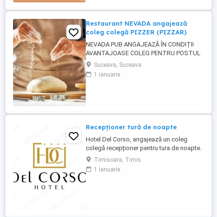
eliminarea alimentelor ...
Restaurant NEVADA angajează
coleg colegă PIZZER (PIZZAR)
NEVADA PUB ANGAJEAZĂ ÎN CONDIȚII
AVANTAJOASE COLEG PENTRU POSTUL
DE PIZZER (PIZZAR). CĂUTĂM UN COLEG
Suceava, Suceava
CARE A MAI LUCRAT ÎN DOMENIU, CU
1 ianuarie
EXPERIENTĂ ÎN PERPARAREA PIZZA.
CERINȚE : - EXPERIENȚĂ ÎN PREGATIREA
ȘI PREPARAREA PIZZA - persoană
capabilă să lucreze și să respecte un
rețetar; - persoană curată, ...
Recepționer tură de noapte
Hotel Del Corso, angajează un coleg
colegă recepționer pentru tura de noapte.
Responsabilități: - cunoașterea imbii
Timisoara, Timis
engleze obligatorie; - ture: 2 ture de 12h, 2
1 ianuarie
zile libere, doar de noapte; - să fii o
persoană serioasă și muncitoare; - să
apreciezi și să pretuiești curățenia; - să
respecți programul ...