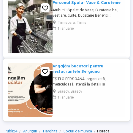
Personal Spalat Vase & Curatenie
Atributii: Spalat de Vase, Curatenie bai,
vestiare, curte, bucatarie Beneficii:
Contract de munca pe perioada
Timisoara, Timis
nedeterminata, Norma intreaga, Pachet
1 ianuarie
salarial motivant, Mediu de lucru placut
Conditii: Seriozitate, Implicare Program: 2
cu 2 Salariu: 3000 - 3200 lei Pentru detalii
va rugam sa ne contactati ...
Angajăm bucatari pentru
restaurantele Sergiana
EȘTI O PERSOANĂ: organizată,
meticuloasă, atentă la detalii și
responsabilă si ai lucrat pe sectia ciorbe,
Brasov, Brasov
paneuri garnituri si gratar CEEA CE
1 ianuarie
TREBUIE SĂ FACI : verificarea stocurilor de
materii prime, semipreparate și produse
finite, la începutul fiecărei ture de lucru
eliminarea alimentelor ...
Publi24
Anunțuri
Harghita
Locuri de munca
Horeca