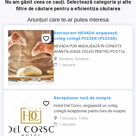
Nu am găsit ceea ce cauți.
Selectează categoria și alte
filtre de căutare pentru a eficientiza căutarea
Anunțuri care te-ar putea interesa
Restaurant NEVADA angajează
coleg colegă PIZZER (PIZZAR)
NEVADA PUB ANGAJEAZĂ ÎN CONDIȚII
AVANTAJOASE COLEG PENTRU POSTUL
DE PIZZER (PIZZAR). CĂUTĂM UN COLEG
Suceava, Suceava
CARE A MAI LUCRAT ÎN DOMENIU, CU
1 ianuarie
EXPERIENTĂ ÎN PERPARAREA PIZZA.
CERINȚE : - EXPERIENȚĂ ÎN PREGATIREA
ȘI PREPARAREA PIZZA - persoană
capabilă să lucreze și să respecte un
rețetar; - persoană curată, ...
Recepționer tură de noapte
Hotel Del Corso, angajează un coleg
colegă recepționer pentru tura de noapte.
Responsabilități: - cunoașterea imbii
Timisoara, Timis
engleze obligatorie; - ture: 2 ture de 12h, 2
1 ianuarie
zile libere, doar de noapte; - să fii o
persoană serioasă și muncitoare; - să