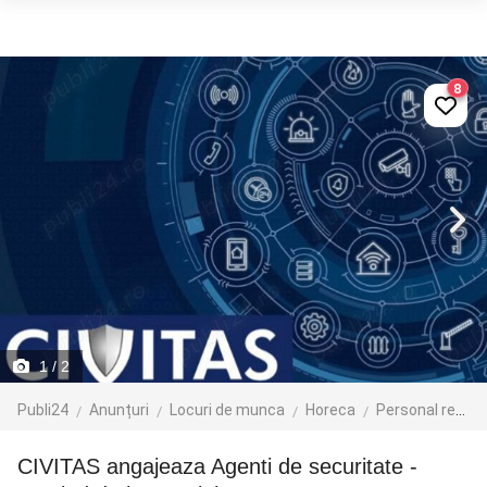
8
1
/ 2
Publi24
Anunțuri
Locuri de munca
Horeca
Personal receptie si administratie
CIVITAS angajeaza Agenti de securitate -