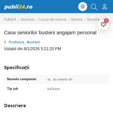
publi
24
.ro
Publi24
Anunțuri
Locuri de munca
Horeca
Bucatar - ajutor bucatar
7
Casa seniorilor busteni angajam personal
Prahova
,
Busteni
Valabil din 8/1/2026 5:21:20 PM
Specificații
Numele companiei
sc. as vivere srl
Tip job
full time
Descriere