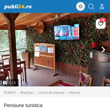
publi
24
.ro
73
1
/ 5
Publi24
Anunțuri
Locuri de munca
Horeca
Pensiune turistica