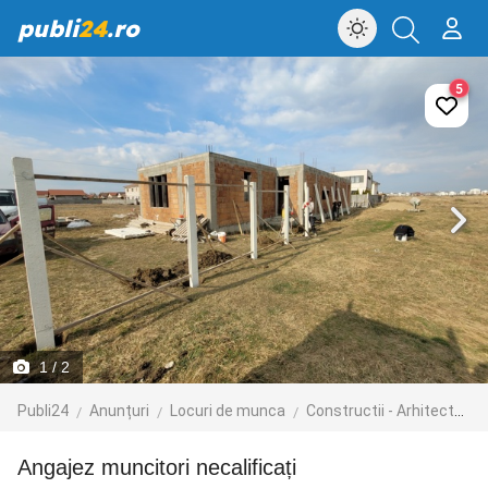
publi
24
.ro
5
1
/ 2
Publi24
Anunțuri
Locuri de munca
Constructii - Arhitectura - Design
Angajez muncitori necalificați