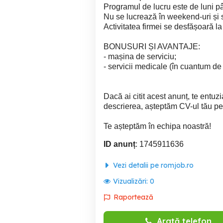
Programul de lucru este de luni pân
Nu se lucrează în weekend-uri și s
Activitatea firmei se desfășoară la
BONUSURI ȘI AVANTAJE:
- mașina de serviciu;
- servicii medicale (în cuantum de 
Dacă ai citit acest anunț, te entuz
descrierea, așteptăm CV-ul tău pe
Te așteptăm în echipa noastră!
ID anunț
: 1745911636
Vezi detalii pe romjob.ro
Vizualizări:
0
Raportează
Arată telefon