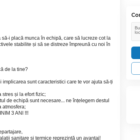
Con
 să-i placă munca în echipă, care să lucreze cot la
tivele stabilite și să se distreze împreună cu noi în
ă de la tine?
și implicarea sunt caracteristici care te vor ajuta să-ți
tres și la efort fizic;
ritul de echipă sunt necesare... ne înțelegem destul
a atmosfera;
M 3 ANI !!!
epartajare,
ații sanitare și termice reprezintă un avantaj!