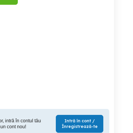
Ajutor instalator
Angajăm instalator gaze
a experienta ( instalatii
na
sanitare,termice)
Timisoara
Timisoara
T
r, intră în contul tău
Intră în cont /
Înregistrează-te
 un cont nou!