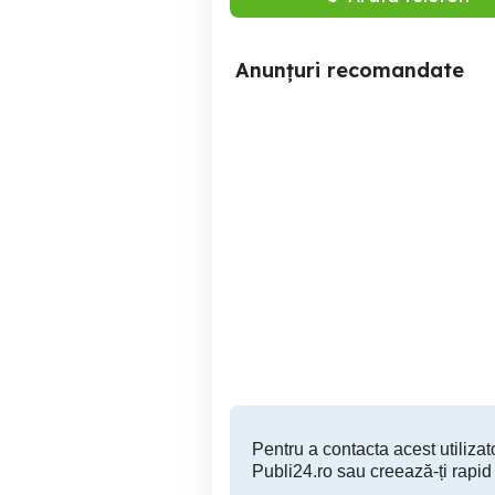
Anunțuri recomandate
Selectam instalatori
Angajez instalatori cu sau
autorizati pentru lucrari
far
Timisoara
Pentru a contacta acest utilizato
Publi24.ro sau creează-ți rapid