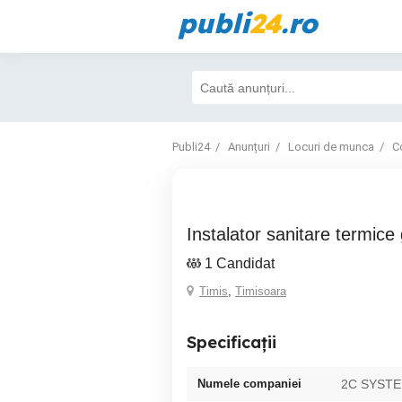
publi
24
.ro
Publi24
Anunțuri
Locuri de munca
Co
instalator sanitare termice
1 Candidat
Timis
,
Timisoara
Specificații
Numele companiei
2C SYSTE