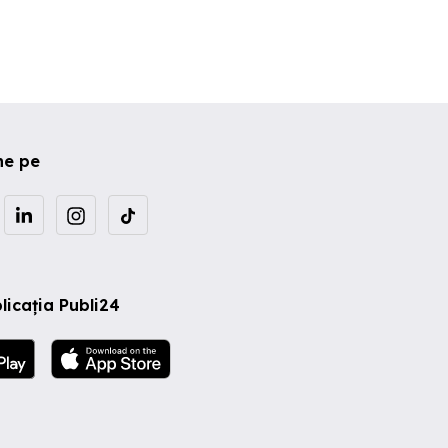
ne pe
licația Publi24