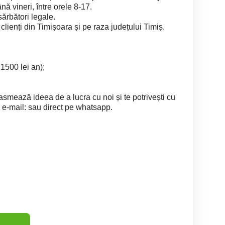
ă vineri, între orele 8-17.
ărbători legale.
 clienți din Timișoara și pe raza județului Timiș.
1500 lei an);
iasmează ideea de a lucra cu noi și te potrivești cu
 e-mail: sau direct pe whatsapp.