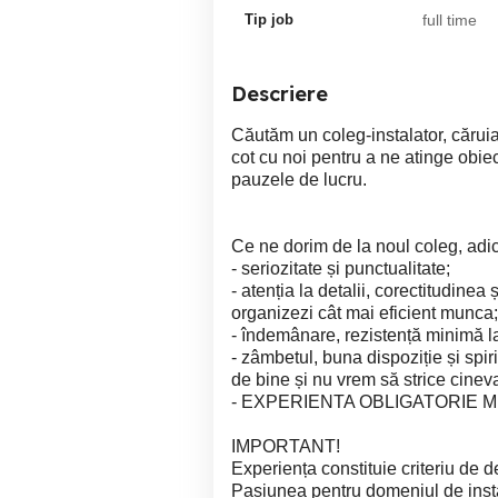
Tip job
full time
Descriere
Căutăm un coleg-instalator, căruia
cot cu noi pentru a ne atinge obiec
pauzele de lucru.
Ce ne dorim de la noul coleg, adic
- seriozitate și punctualitate;
- atenția la detalii, corectitudinea 
organizezi cât mai eficient munca;
- îndemânare, rezistență minimă la s
- zâmbetul, buna dispoziție și spi
de bine și nu vrem să strice cinev
- EXPERIENTA OBLIGATORIE MINI
IMPORTANT!
Experiența constituie criteriu de d
Pasiunea pentru domeniul de instal