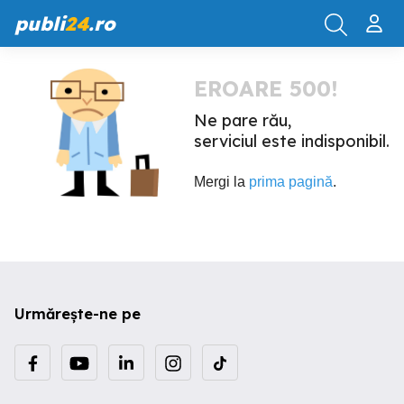
publi
24
.ro
EROARE 500!
Ne pare rău,
serviciul este indisponibil.
Mergi la
prima pagină
.
Urmărește-ne pe