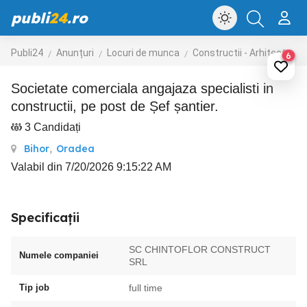
publi
24
.ro
Publi24
Anunțuri
Locuri de munca
Constructii - Arhitectura - Design
6
Societate comerciala angajaza specialisti in
constructii, pe post de Șef șantier.
3 Candidați
Bihor
,
Oradea
Valabil din 7/20/2026 9:15:22 AM
Specificații
SC CHINTOFLOR CONSTRUCT
Numele companiei
SRL
Tip job
full time