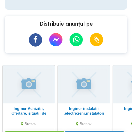
Distribuie anunțul pe
Inginer Achiziții,
Inginer instalatii
Ingi
Ofertare, situatii de
,electricieni,instalatori
lucrari și Devize Instalații
(Brașov)
Brasov
Brasov