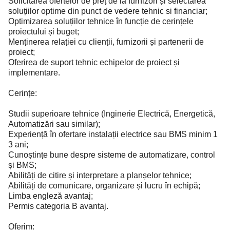
Solicitarea ofertelor de preț de la furnizori și selectarea
soluțiilor optime din punct de vedere tehnic si financiar;
Optimizarea soluțiilor tehnice în funcție de cerințele
proiectului și buget;
Menținerea relației cu clienții, furnizorii și partenerii de
proiect;
Oferirea de suport tehnic echipelor de proiect și
implementare.
Cerințe:
Studii superioare tehnice (Inginerie Electrică, Energetică,
Automatizări sau similar);
Experiență în ofertare instalații electrice sau BMS minim 1
3 ani;
Cunoștințe bune despre sisteme de automatizare, control
și BMS;
Abilități de citire și interpretare a planșelor tehnice;
Abilități de comunicare, organizare și lucru în echipă;
Limba engleză avantaj;
Permis categoria B avantaj.
Oferim: