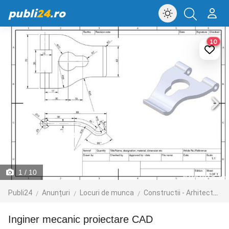
publi
24
.ro
10
1
/ 10
Publi24
Anunțuri
Locuri de munca
Constructii - Arhitectura - Design
Inginer mecanic proiectare CAD