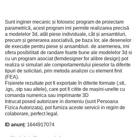
Sunt inginer mecanic și folosesc program de proiectare
parametrică, acest program imi permite realizarea precisă
a modelelor 3d, atât piese individuale, cât și ansambluri,
precum și generarea asociativă, pe baza lor, ale desenelor
de execuție pentru piese și ansambluri. de asemenea, imi
ofera posibilitati de randare foarte bune ale modelelor 3d si
cu un program asociat (femdesigner for alibre design) pot
realiza si simulari ale comportamentului pieselor la diferite
tipuri de solicitari, prin metoda analizei cu element finit
(FEA).
Fișierele rezultate pot fi exportate în diferite formate (.stl,
.igs, .stp sau altele), care pot fi citite de mașini-unelte cu
comanda numerica sau imprimante 3D
Intrucat posed autorizare in domeniu (sunt Persoana
Fizica Autorizata), pot furniza aceste servicii in regim de
colaborare, perfect legal.
ID anunț
: 1644917074