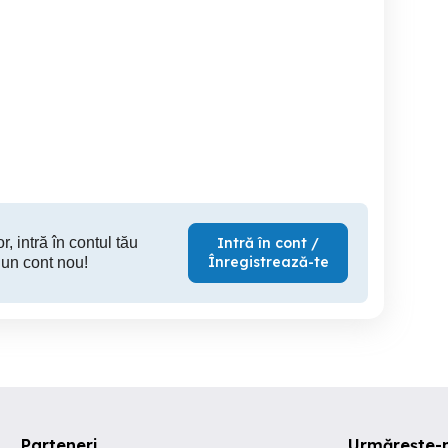
Angajam Inginer
Achizitor Constructii
experienta
subinginer maistru sef
Bucuresti se
formatie in constructii
800
Ploiesti
Ploiesti
r, intră în contul tău
Intră în cont /
Înregistrează-te
 un cont nou!
Parteneri
Urmărește-