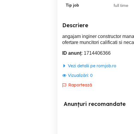
Tip job
full time
Descriere
angajam inginer constructor manage
ofertare muncitori calificati si necal
ID anunț
: 1714406366
Vezi detalii pe romjob.ro
Vizualizări:
0
Raportează
Anunțuri recomandate