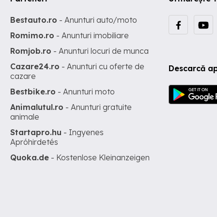
Bestauto.ro
- Anunturi auto/moto
Romimo.ro
- Anunturi imobiliare
Romjob.ro
- Anunturi locuri de munca
Cazare24.ro
- Anunturi cu oferte de
Descarcă ap
cazare
Bestbike.ro
- Anunturi moto
Animalutul.ro
- Anunturi gratuite
animale
Startapro.hu
- Ingyenes
Apróhirdetés
Quoka.de
- Kostenlose Kleinanzeigen