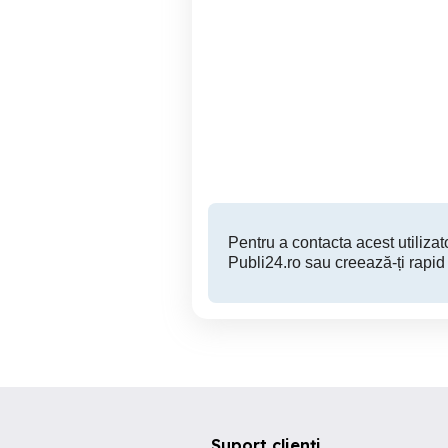
ingineri constructori,
Angajam Sef Santier cu
electricieni, instalatori.
Ploiesti
Pentru a contacta acest utilizato
Publi24.ro sau creează-ți rapid
Suport clienți