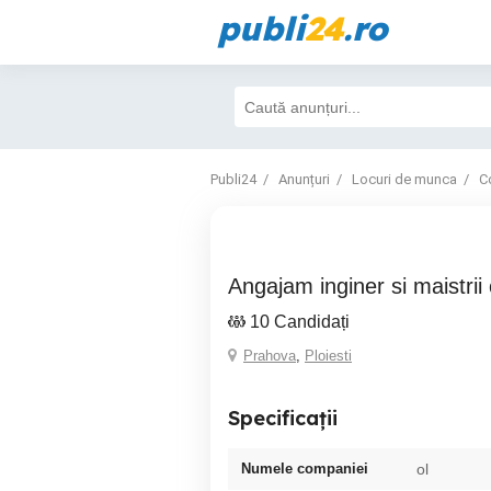
publi
24
.ro
Publi24
Anunțuri
Locuri de munca
Co
angajam inginer si maistrii
10 Candidați
Prahova
,
Ploiesti
Specificații
Numele companiei
ol