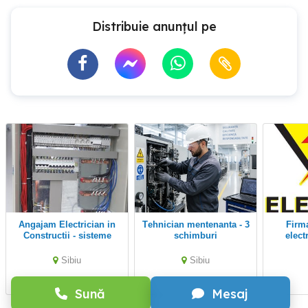
Distribuie anunțul pe
Angajam Electrician in
Tehnician mentenanta - 3
Firma de instalatii
Constructii - sisteme
schimburi
elect
panouri fotovoltaice
angajea
pentru
Sibiu
Sibiu
Sună
Mesaj