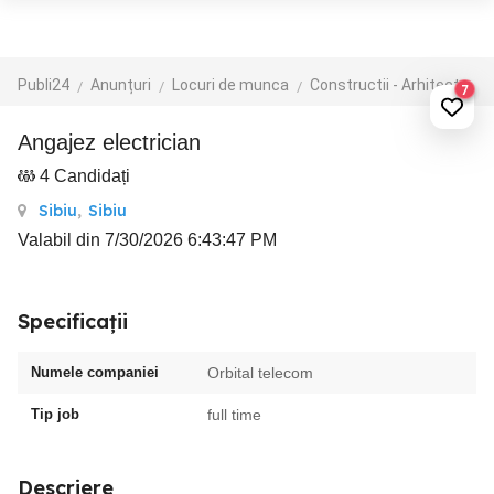
Publi24
Anunțuri
Locuri de munca
Constructii - Arhitectura - Design
7
Angajez electrician
4 Candidați
Sibiu
,
Sibiu
Valabil din 7/30/2026 6:43:47 PM
Specificații
Numele companiei
Orbital telecom
Tip job
full time
Descriere