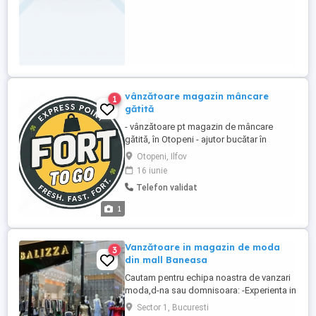
vânzătoare magazin mâncare
1
gătită
- vânzătoare pt magazin de mâncare
gătită, în Otopeni - ajutor bucătar în
Otopeni
Otopeni, Ilfov
16 iunie
Telefon validat
1
Vanzătoare in magazin de moda
3
din mall Baneasa
Cautam pentru echipa noastra de vanzari
moda,d-na sau domnisoara: -Experienta in
vanzari -Minim liceul cu bacalaureat; -
Sector 1, Bucuresti
Atitudine pozitiva,energie buna si buna