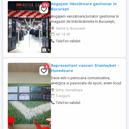
Angajam Vânzătoare gestionar în
96
București
Angajam vanzatoare,lucrator gestionar în
magazin de îmbrăcăminte în București,
Fashion House Outlet Militari.
Sector 6, Bucuresti
Responsabilitati: Primirea recepția
ieri 18:30
marfurilor,,distribuirea armonioasa in
Telefon validat
magazin,intocmire avize,efectuare
inventarii stocurilor gestionate.operare
6
registru de casă raport de gestiune,
încasarea ...
Reprezentant vanzari Stanleybet -
6
Hunedoara
Daca esti o persoana comunicativa,
energica si pasionata de sport, avem locul
perfect pentru tine in echipa noastra.
Deva, Hunedoara
Cautam un Reprezentant Vanzari care sa
5 august
aduca entuziasm, profesionalism si un
Telefon validat
plus de energie in agentia noastra de
pariuri sportive. Ce vei face? Vei oferi
suport clientilor si ii ...