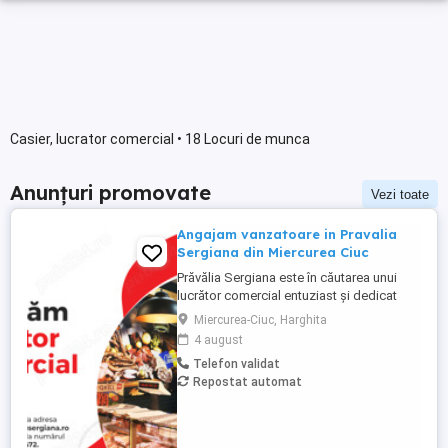
Casier, lucrator comercial • 18 Locuri de munca
Anunțuri promovate
Vezi toate
Angajam vanzatoare in Pravalia
Sergiana din Miercurea Ciuc
Prăvălia Sergiana este în căutarea unui
lucrător comercial entuziast și dedicat
pentru a se alătura echipei noastre din:
Miercurea-Ciuc, Harghita
Pravalia Sergiana din incinta Kaufland
4 august
Miercurea Ciuc Dacă sunteți o persoană
Telefon validat
dinamică, cu abilități excelente de
Repostat automat
comunicare și un interes pentru industria
alimentară si studii 12 ...