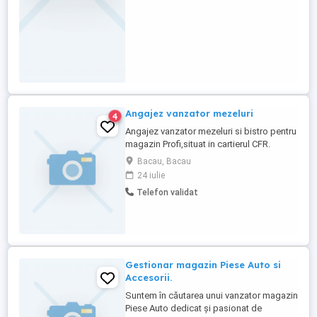
Angajez vanzator mezeluri
4
Angajez vanzator mezeluri si bistro pentru
magazin Profi,situat in cartierul CFR.
Program de lucru in 2 schimburi,8 ore
Bacau, Bacau
zi.Full time. Experienta constituie avantaj.
24 iulie
Pentru mai multe detalii apelati
Telefon validat
Gestionar magazin Piese Auto si
Accesorii.
Suntem în căutarea unui vanzator magazin
Piese Auto dedicat și pasionat de