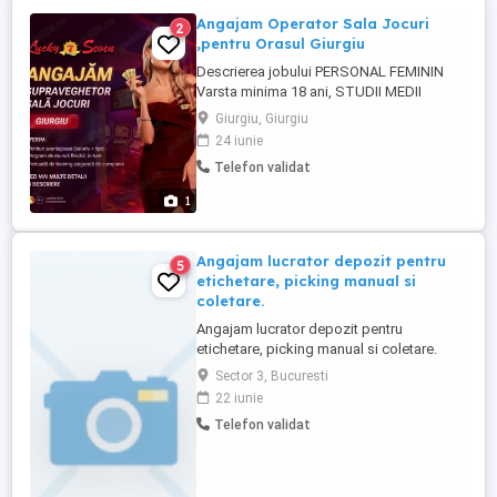
Angajam Operator Sala Jocuri
2
,pentru Orasul Giurgiu
Descrierea jobului PERSONAL FEMININ
Varsta minima 18 ani, STUDII MEDII
(LICEU)CUNOSTINTE OPERARE PC NIVEL
Giurgiu, Giurgiu
MEDIU Responsabilitatile tale vor fi : -
24 iunie
intampinarea clientilor in sala de joc si
Telefon validat
servirea cu bauturi din produsele de
protocol; - oferirea de informatii despre
1
regulile de joc si modul de functionare ...
Angajam lucrator depozit pentru
5
etichetare, picking manual si
coletare.
Angajam lucrator depozit pentru
etichetare, picking manual si coletare.
Calificari si cerinte : - Studii necesare :
Sector 3, Bucuresti
studii generale finalizate (minim diploma
22 iunie
BAC), experienta in activitati similare. -
Telefon validat
Calitati personale : aptitudine de invatare
rapida, capacitate de concentrare,
aptitudini de comunicare, ...