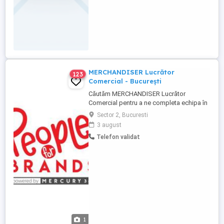
MERCHANDISER Lucrător
123
Comercial - București
Căutăm MERCHANDISER Lucrător
Comercial pentru a ne completa echipa în
orașul București! - Vei lucra în 3
Sector 2, Bucuresti
Hypermarket-uri din sectoarele 2 si 5.
3 august
Program flexibil: Luni Vineri 8h zi Ce
Telefon validat
trebuie să faci: - Aranjezi și pui marfa la
raft - Verifici produsele și materialele
promoționale - Colaborezi cu ...
1