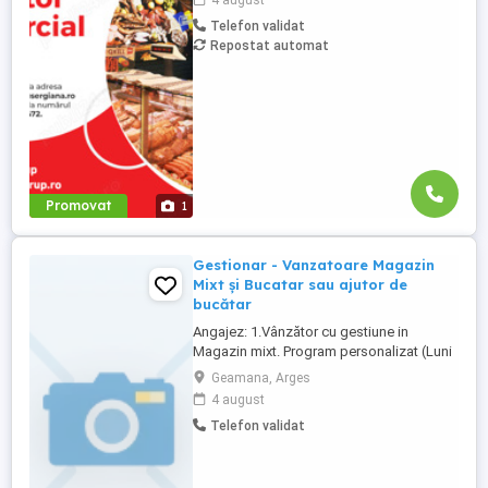
4 august
Miercurea Ciuc Dacă sunteți o persoană
Telefon validat
dinamică, cu abilități excelente de
Repostat automat
comunicare și un interes pentru industria
alimentară si studii 12 ...
Promovat
1
Gestionar - Vanzatoare Magazin
Mixt și Bucatar sau ajutor de
bucătar
Angajez: 1.Vânzător cu gestiune in
Magazin mixt. Program personalizat (Luni
- Sâmbătă) Necesar cunostinte marcaj de
Geamana, Arges
plata (casa de marcaj) 2. Bucătar a la carte
4 august
sau ajutor cu experiență în Bucătărie.
Telefon validat
Program de lucru: (Luni-Vineri = 6,30-
16,00) Interviu Luni - Sambata 8.30 - 10.00