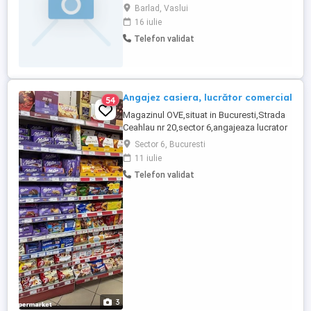
domeniul auto. Căutăm o persoană
Barlad, Vaslui
responsabilă, bine organizată și
16 iulie
comunicativă, capabilă să gestioneze
Telefon validat
eficient relațiile cu clienții și stocurile.
Candidatul ideal este echilibrat, flexibil,
rezistent la stres și are cunoștințe ...
Angajez casiera, lucrător comercial
54
Magazinul OVE,situat in Bucuresti,Strada
Ceahlau nr 20,sector 6,angajeaza lucrator
comercial,contract de munca pe perioada
Sector 6, Bucuresti
nedeterminata,plata salariului pe 15 si 30
11 iulie
ale lunii,cash sau card,prime de
Telefon validat
sarbatori,bonusuri de performanta,salariul
in functie de studii,calificare ,experienta si
implicare,program ...
3