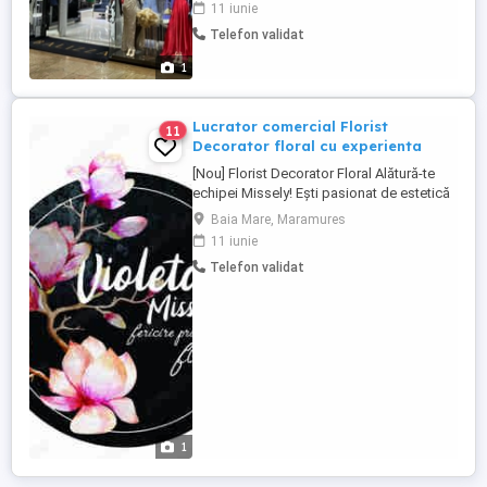
11 iunie
dispozitie; -Abilitati de comunicare si
Telefon validat
relationare; -Cunostinte de operare a
calculatorului; -Disponibilitate de lucru in
1
weekend(magazin cu ...
Lucrator comercial Florist
11
Decorator floral cu experienta
[Nou] Florist Decorator Floral Alătură-te
echipei Missely! Ești pasionat de estetică
și vrei ca munca ta să aducă zâmbete?
Baia Mare, Maramures
Florăria Missely (Elyad Com SRL) din Baia
11 iunie
Mare își mărește echipa! Căutăm o
Telefon validat
persoană creativă, pentru care florile nu
sunt doar un job, ci o formă de artă. Ce vei
face ...
1