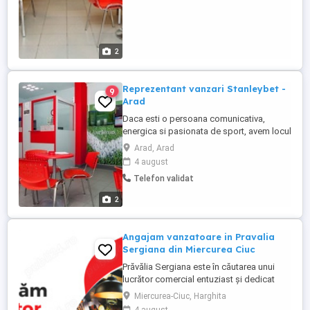
2
Reprezentant vanzari Stanleybet -
9
Arad
Daca esti o persoana comunicativa,
energica si pasionata de sport, avem locul
perfect pentru tine in echipa noastra.
Arad, Arad
Cautam un Reprezentant Vanzari care sa
4 august
aduca entuziasm, profesionalism si un
Telefon validat
plus de energie in agentia noastra de
pariuri sportive. Ce vei face? Vei oferi
2
suport clientilor si ii ...
Angajam vanzatoare in Pravalia
Sergiana din Miercurea Ciuc
Prăvălia Sergiana este în căutarea unui
lucrător comercial entuziast și dedicat
pentru a se alătura echipei noastre din:
Miercurea-Ciuc, Harghita
Pravalia Sergiana din incinta Kaufland