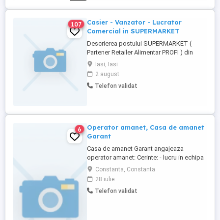
Casier - Vanzator - Lucrator
107
Comercial in SUPERMARKET
Descrierea postului SUPERMARKET (
Partener Retailer Alimentar PROFI ) din
IASI, Zona BASARABI-OLIMP, Capat Parc
Iasi, Iasi
VOIEVOZLIOR, Cartier Alexandru cel Bun,
2 august
recruteaza personal pentru postul de
Telefon validat
casier-lucrator comercial ( vanzator ).
Cerintele postului: - studii: minim
absolvent de liceu ( diploma ...
Operator amanet, Casa de amanet
6
Garant
Casa de amanet Garant angajeaza
operator amanet: Cerinte: - lucru in echipa
- atentie la detalii - seriozitate,
Constanta, Constanta
corectitudine - experienta in domeniu
28 iulie
constituie avantaj Oferim: - training platit -
Telefon validat
salariu atractiv - bonuri de masa - bonusuri
de performanta - contract individual de
munca pe perioada ...