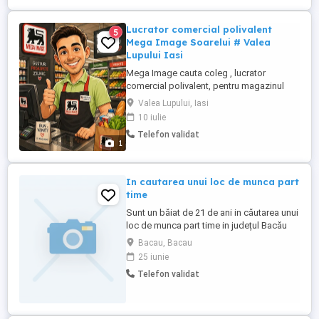
Lucrator comercial polivalent
5
Mega Image Soarelui # Valea
Lupului Iasi
Mega Image cauta coleg , lucrator
comercial polivalent, pentru magazinul
Mega Image Soarelui din Valea Lupului,
Valea Lupului, Iasi
jud. Iasi Ce vei face in echipa Mega:
10 iulie
Aprovizionezi rafturile cu produse și
Telefon validat
verifici termenul de valabilitate al acestora;
1
Te asiguri de corectitudinea prețurilor și
afișelor; Scanezi ...
In cautarea unui loc de munca part
time
Sunt un băiat de 21 de ani in căutarea unui
loc de munca part time in județul Bacău
Bacau, Bacau
25 iunie
Telefon validat