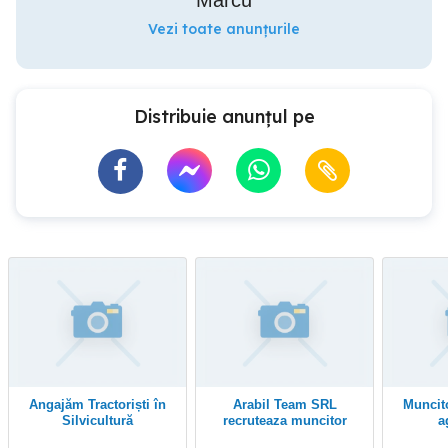
Marcu
Vezi toate anunțurile
Distribuie anunțul pe
Angajăm Tractoriști în
Arabil Team SRL
Muncitor necalificat in
Silvicultură
recruteaza muncitor
a