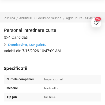
Publi24
Anunțuri
Locuri de munca
Agricultura - Silvicultura - Zootehnie
24
Personal intretinere curte
4 Candidați
Dambovita
,
Lunguletu
Valabil din 7/16/2026 10:47:09 AM
Specificații
Numele companiei
Imperator srl
Meserie
horticultor
Tip job
full time