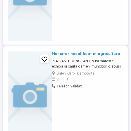
Muncitor necalificat in agricultura
PFA DAN T.CONSTANTIN isi mareste
echipa si cauta oameni muncitori dispusi
la lucrul pe camp si in sere in conditii
Baleni-Sarbi, Dambovita
meteo nefavorabile. Nr posturi : 3 Limba :
21 iulie
engleza- incepator
Telefon validat