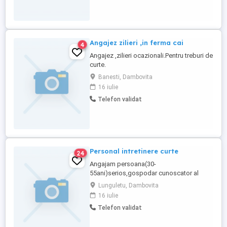
Angajez zilieri ,in ferma cai
4
Angajez ,zilieri ocazionali.Pentru treburi de
curte.
Banesti, Dambovita
16 iulie
Telefon validat
Personal intretinere curte
24
Angajam persoana(30-
55ani)serios,gospodar cunoscator al
utilajelor drujba,motocoasa,masina
Lunguletu, Dambovita
gazon.ingrijire ponei,pasari.se asigura
16 iulie
cazare,bucatarie,baie etc..salariu
Telefon validat
corespunzator..informatii numai
telefonic,fara mesaje.exclus persoanele