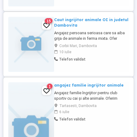
nepregatite si cu probleme..
Caut ingrijitor animale OI in judetul
15
Dambovita
Angajez persoana serioasa care sa aiba
grija de animale in ferma mixta. Ofer
cazare, mâncare și salariu atractiv!
Corbii Mari, Dambovita
10 iulie
Telefon validat
angajez familie ingrijitor animale
1
Angajez familie îngrijitor pentru club
sportiv cu cai și alte animale. Oferim
salariu atractiv, cazare și masă
Tartasesti, Dambovita
6 iulie
Telefon validat