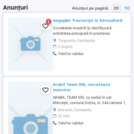
Anunțuri
20
50
Anunțuri pe pagină:
Angajăm Tractoriști în Silvicultură
1
Societatea noastră își desfășoară
activitatea principală în prestarea
serviciilor silvice. Angajăm tractoriști ce își
Targoviste, Dambovita
doresc să colaborăm pe termen lung.
3 august
Oferim: - Contract de muncă pe perioadă
Telefon validat
nedeterminată - Mediu de lucru stabil,
echipă serioasă - Tractoare și utilaje
moderne - Salariu atractiv ...
Arabil Team SRL recruteaza
muncitor
ARABIL TEAM SRL cu sediul în sat
Mărcești, comuna Dobra, nr. 344 camera 1,
județul Dâmbovița, recruteaza: - muncitor
Marcesti, Dambovita
necalificat in agricultura, cod COD 921302
22 iulie
- 2 posturi Depunere CV la sediul societatii
Telefon validat
e-mail