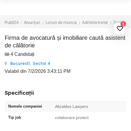
Publi24
Anunțuri
Locuri de munca
Administratie
Secretariat
5
Firma de avocatură și imobiliare caută asistent
de călătorie
4 Candidați
Bucuresti
,
Sector 4
Valabil din 7/2/2026 3:43:11 PM
Specificații
Numele companiei
Abraldes Lawyers
Tip job
colaborare proiect