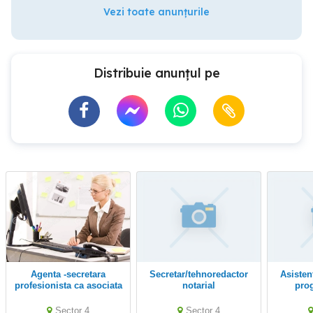
Vezi toate anunțurile
Distribuie anunțul pe
Agenta -secretara
secretar/tehnoredactor
Asistentă personală cu
profesionista ca asociata
notarial
prog
egala 50 % -firma
imobiliara
Sector 4
Sector 4