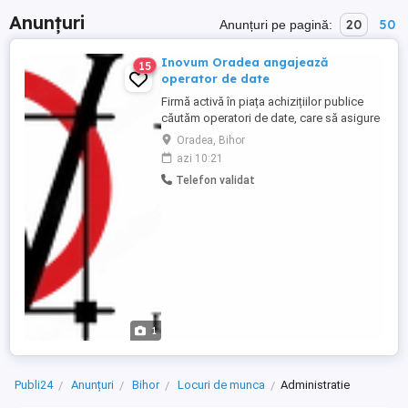
Anunțuri
20
50
Anunțuri pe pagină:
Inovum Oradea angajează
15
operator de date
Firmă activă în piața achizițiilor publice
căutăm operatori de date, care să asigure
gestionarea întregului proces de ofertare
Oradea, Bihor
și gestionare documente în platforma
azi 10:21
SEAP. Nu căutăm neapărat experiență, ci o
Telefon validat
persoană isteață, serioasă și dornică să
învețe. Dacă îți place să cauți soluții, să
compari informații ...
1
Publi24
Anunțuri
Bihor
Locuri de munca
Administratie