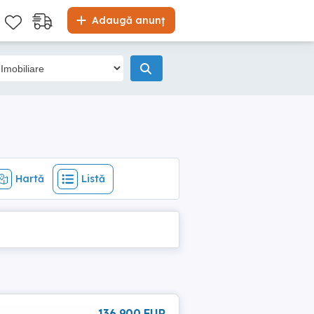
Hartă
Listă
Adaugă anunț
Hartă
Listă
136 900 EUR