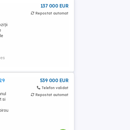
137 000 EUR
Repostat automat
ziții
e
le
res
 29
539 000 EUR
Telefon validat
anul
Repostat automat
 si
birou