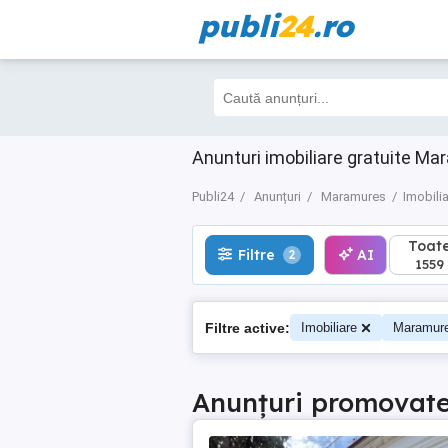
publi
24
.ro
Toate
Filtre
AI
2
1559
Anunturi imobiliare gratuite Mar
Publi24
Anunțuri
Maramures
Imobili
Toat
Filtre
AI
2
1559
Filtre active:
Imobiliare
Maramur
Anunțuri promovat