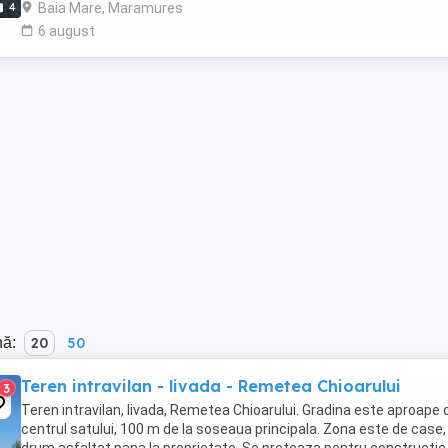
Baia Mare, Maramures
4
6 august
nă:
20
50
Teren intravilan - livada - Remetea Chioarului
3
Teren intravilan, livada, Remetea Chioarului. Gradina este aproape 
centrul satului, 100 m de la soseaua principala. Zona este de case,
drum asfaltat pana la proprietate. Se preteaza pentru constructie