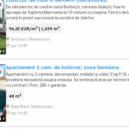
Casa Loc de casa in Berbesti (Maramures)
De vânzare loc de casă în satul Berbești, comuna Giulești, foarte
aproape de Sighetul Marmatiei la 10 minute cu mașina. Pentru deta
scrieți în privat sau sunați la numărul de telefon.
2
2
96,25 EUR/m
| 1,039 m
Berbesti, Maramures
azi 14:49
4
Apartament 2 cam. de închiriat, zona Semiluna
Apartament cu 2 camere, decomandat, mobilat și utilat. Etaj 9 10,
priveliște deosebită asupra orasului. Se închiriază doar pe termen l
cu contract. Preț: 280 + garanție
2
48 m
Baia Mare, Maramures
azi 14:43
8