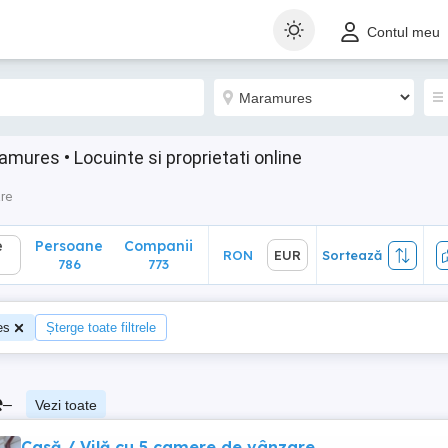
Persoane
Companii
RON
EUR
Sortează
Contul meu
786
773
amures • Locuinte si proprietati online
are
e
Persoane
Companii
RON
EUR
Sortează
786
773
es
Șterge toate filtrele
e
–
Vezi toate
Casă / Vilă cu 5 camere de vânzare