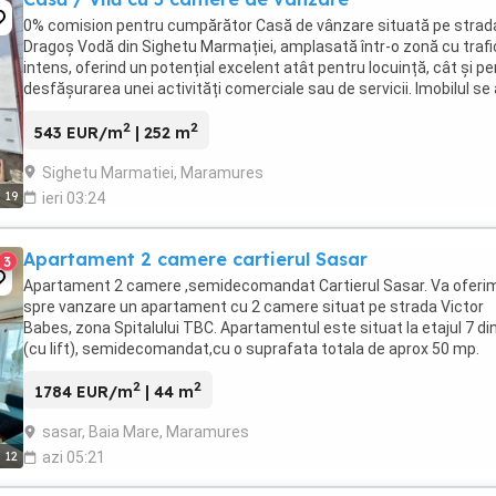
0% comision pentru cumpărător Casă de vânzare situată pe strad
Dragoș Vodă din Sighetu Marmației, amplasată într-o zonă cu trafi
intens, oferind un potențial excelent atât pentru locuință, cât și p
desfășurarea unei activități comerciale sau de servicii. Imobilul se 
într-un stadiu avansat ...
2
2
543 EUR/m
| 252 m
Sighetu Marmatiei, Maramures
19
ieri 03:24
Apartament 2 camere cartierul Sasar
3
Apartament 2 camere ,semidecomandat Cartierul Sasar. Va oferi
spre vanzare un apartament cu 2 camere situat pe strada Victor
Babes, zona Spitalului TBC. Apartamentul este situat la etajul 7 di
(cu lift), semidecomandat,cu o suprafata totala de aprox 50 mp.
Compartimentare:bucatarie, hol, camera ...
2
2
1784 EUR/m
| 44 m
sasar, Baia Mare, Maramures
12
azi 05:21