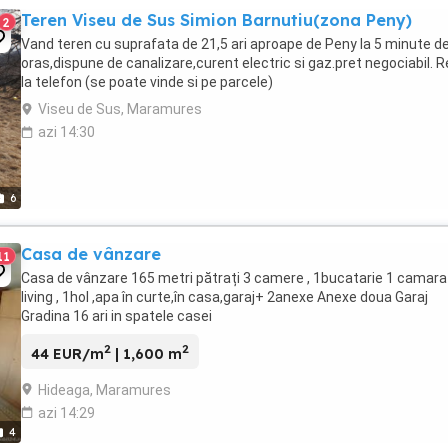
Teren Viseu de Sus Simion Barnutiu(zona Peny)
2
Vand teren cu suprafata de 21,5 ari aproape de Peny la 5 minute d
oras,dispune de canalizare,curent electric si gaz.pret negociabil. Re
la telefon (se poate vinde si pe parcele)
Viseu de Sus, Maramures
azi 14:30
6
Casa de vânzare
11
Casa de vânzare 165 metri pătrați 3 camere , 1bucatarie 1 camara
living , 1hol ,apa în curte,în casa,garaj+ 2anexe Anexe doua Garaj
Gradina 16 ari in spatele casei
2
2
44 EUR/m
| 1,600 m
Hideaga, Maramures
azi 14:29
4