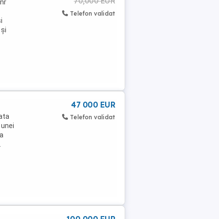
70,000 EUR
 nr
Telefon validat
i
și
47 000 EUR
ata
Telefon validat
 unei
la
.