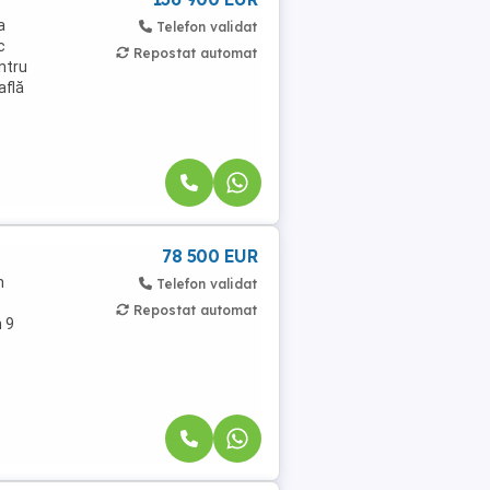
a
Telefon validat
c
Repostat automat
entru
află
78 500 EUR
m
Telefon validat
Repostat automat
n 9