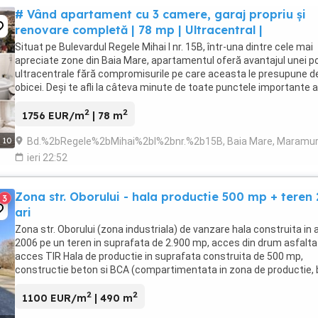
# Vând apartament cu 3 camere, garaj propriu și
renovare completă | 78 mp | Ultracentral |
Situat pe Bulevardul Regele Mihai I nr. 15B, într-una dintre cele mai
apreciate zone din Baia Mare, apartamentul oferă avantajul unei po
ultracentrale fără compromisurile pe care aceasta le presupune d
obicei. Deși te afli la câteva minute de toate punctele importante a
orașului, locuința se ...
2
2
1756 EUR/m
| 78 m
Bd.%2bRegele%2bMihai%2bI%2bnr.%2b15B, Baia Mare, Maramu
10
ieri 22:52
Zona str. Oborului - hala productie 500 mp + teren
3
ari
Zona str. Oborului (zona industriala) de vanzare hala construita in 
2006 pe un teren in suprafata de 2.900 mp, acces din drum asfaltat
acces TIR Hala de productie in suprafata construita de 500 mp,
constructie beton si BCA (compartimentata in zona de productie, 
administrativ, grupuri ...
2
2
1100 EUR/m
| 490 m