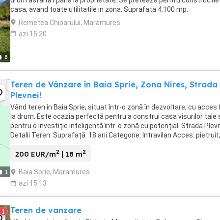
casa, avand toate utilitatile in zona. Suprafata 4.100 mp.
Remetea Chioarului, Maramures
azi 15:20
8
Teren de Vânzare în Baia Sprie, Zona Nires, Strada
Plevnei!
Vând teren în Baia Sprie, situat într-o zonă în dezvoltare, cu acces 
la drum. Este ocazia perfectă pentru a construi casa visurilor tale
pentru o investiție inteligentă într-o zonă cu potențial. Strada Plevn
Detalii Teren: Suprafață: 18 arii Categorie: Intravilan Acces: pietruit
accesibil ...
2
2
200 EUR/m
| 18 m
Baia Sprie, Maramures
1
azi 15:13
Teren de vanzare
1