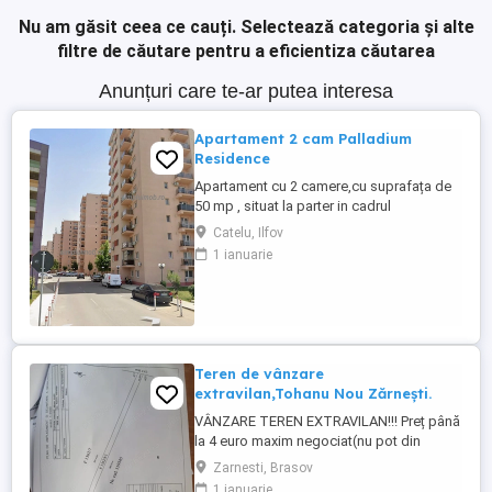
Nu am găsit ceea ce cauți.
Selectează categoria și alte
filtre de căutare pentru a eficientiza căutarea
Anunțuri care te-ar putea interesa
Apartament 2 cam Palladium
Residence
Apartament cu 2 camere,cu suprafața de
50 mp , situat la parter in cadrul
complexului rezidențial Palladium
Catelu, Ilfov
Residence ,Drumul Gura Calitei nr 4-32
1 ianuarie
scara B ,bloc 7, aproape de metroul
Nicolae Teclu. Centrul comercial Pallady și
Ikea Pallady, Lidl Dedeman Blocul este
construit in 2019 si dat in folosință ...
Teren de vânzare
extravilan,Tohanu Nou Zărnești.
VÂNZARE TEREN EXTRAVILAN!!! Preț până
la 4 euro maxim negociat(nu pot din
aplicație să scriu 4euro mp) Teren
Zarnesti, Brasov
extravilan Râșnov, 3908 mp zonă superbă,
1 ianuarie