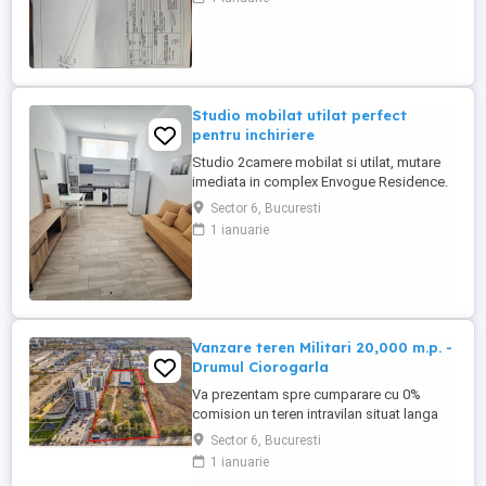
vedere spre munți! Aflat în apropiere de
DN Bran Râșnov, cu acces facil, într-un
cadru natural spectaculos ideal pentru
agricultură, recreere ...
Studio mobilat utilat perfect
pentru inchiriere
Studio 2camere mobilat si utilat, mutare
imediata in complex Envogue Residence.
Centrala termica de apartament, cablu tv ,
Sector 6, Bucuresti
masina de spalat rufe. Ideal in aceste zile
1 ianuarie
toride de vara iti ofera racoare vara si
temperatura ideala iarna, fiind izolat
perfect. Plata chiriei se face pe 2 luni
avans si lunar ...
Vanzare teren Militari 20,000 m.p. -
Drumul Ciorogarla
Va prezentam spre cumparare cu 0%
comision un teren intravilan situat langa
platforma comerciala Militari, la 500 metri
Sector 6, Bucuresti
de bulevardul Iuliu Maniu, cu acces direct.
1 ianuarie
Avem o distanta de 1 Km pana la intrarea