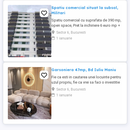
Spatiu comercial situat la subsol,
Militari
Spatiu comercial cu suprafata de 390 mp,
open space, Pret la inchiriere 6 euro mp +
T.V.A; Pret vanzare 331.500 euro + T.V.A
Sector 6, Bucuresti
Este situat intr-o cladire din zona Militari,
1 ianuarie
construita in anul 2020 la etajul subsol.
Dispune de: curent electric, termoficare,
internet cablu si este recomandat pentru
comercial ...
Garsoniera 47mp, Bd Iuliu Maniu
Fie ca esti in cautarea unei locuinte pentru
uzul propriu, fie ca vrei sa faci o investitie
inteligenta, un apartament cu doua
Sector 6, Bucuresti
camere ramane una dintre cele mai viabile
1 ianuarie
optiuni pe care le ai la dispozitie. In
ansamblul rezidential EnVogue Residence
- Iuliu Maniu, din vestul Capitalei, iti punem
la dispozitie ...