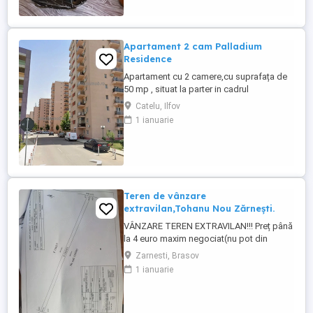
la dispozitie ...
Apartament 2 cam Palladium
Residence
Apartament cu 2 camere,cu suprafața de
50 mp , situat la parter in cadrul
complexului rezidențial Palladium
Catelu, Ilfov
Residence ,Drumul Gura Calitei nr 4-32
1 ianuarie
scara B ,bloc 7, aproape de metroul
Nicolae Teclu. Centrul comercial Pallady și
Ikea Pallady, Lidl Dedeman Blocul este
construit in 2019 si dat in folosință ...
Teren de vânzare
extravilan,Tohanu Nou Zărnești.
VÂNZARE TEREN EXTRAVILAN!!! Preț până
la 4 euro maxim negociat(nu pot din
aplicație să scriu 4euro mp) Teren
Zarnesti, Brasov
extravilan Râșnov, 3908 mp zonă superbă,
1 ianuarie
vedere spre munți! Aflat în apropiere de
DN Bran Râșnov, cu acces facil, într-un
cadru natural spectaculos ideal pentru