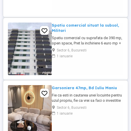
pe Autostrada A1. Terenul are o suprafata
de 20.000 mp cu deschidere de 78mp,
avand pe el si o ...
Spatiu comercial situat la subsol,
Militari
Spatiu comercial cu suprafata de 390 mp,
open space, Pret la inchiriere 6 euro mp +
T.V.A; Pret vanzare 331.500 euro + T.V.A
Sector 6, Bucuresti
Este situat intr-o cladire din zona Militari,
1 ianuarie
construita in anul 2020 la etajul subsol.
Dispune de: curent electric, termoficare,
internet cablu si este recomandat pentru
comercial ...
Garsoniera 47mp, Bd Iuliu Maniu
Fie ca esti in cautarea unei locuinte pentru
uzul propriu, fie ca vrei sa faci o investitie
inteligenta, un apartament cu doua
Sector 6, Bucuresti
camere ramane una dintre cele mai viabile
1 ianuarie
optiuni pe care le ai la dispozitie. In
ansamblul rezidential EnVogue Residence
- Iuliu Maniu, din vestul Capitalei, iti punem