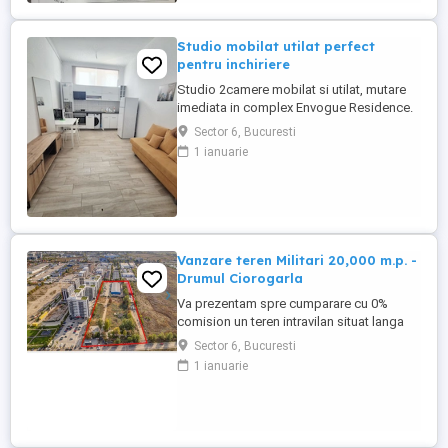
agricultură, recreere ...
Studio mobilat utilat perfect
pentru inchiriere
Studio 2camere mobilat si utilat, mutare
imediata in complex Envogue Residence.
Centrala termica de apartament, cablu tv ,
Sector 6, Bucuresti
masina de spalat rufe. Ideal in aceste zile
1 ianuarie
toride de vara iti ofera racoare vara si
temperatura ideala iarna, fiind izolat
perfect. Plata chiriei se face pe 2 luni
avans si lunar ...
Vanzare teren Militari 20,000 m.p. -
Drumul Ciorogarla
Va prezentam spre cumparare cu 0%
comision un teren intravilan situat langa
platforma comerciala Militari, la 500 metri
Sector 6, Bucuresti
de bulevardul Iuliu Maniu, cu acces direct.
1 ianuarie
Avem o distanta de 1 Km pana la intrarea
pe Autostrada A1. Terenul are o suprafata
de 20.000 mp cu deschidere de 78mp,
avand pe el si o ...