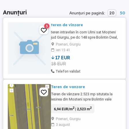
Anunțuri
20
50
Anunțuri pe pagină:
teren de vînzare
3
teren intravilan în com Ulmi sat Moșteni
jud Giurgiu, pe dc 148 spre Bolintin Deal,
la3 min de A1 km 23. contact tel mp.5100
Poenari, Giurgiu
mp.
ieri 15:41
17 EUR
18 EUR
Telefon validat
Teren de vanzare
Teren de vânzare 2.523 mp situtata la
iesirea din Mosteni spre Bolintin vale
(lângă depozitul de fier vechi)
2
2
6,94 EUR/m
| 2,523 m
Poenari, Giurgiu
3 august