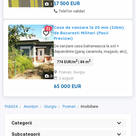
17 500 EUR
1
Telefon validat
Casa de vanzare la 20 min (21km)
31
de Bucuresti Militari (Pacii
Preciziei)
De vanzare casa batraneasca la sol +
dependinte (garaj caramida, magazii, etc),
cu un teren aferent de 1344 mp [84mp
2
2
774 EUR/m
| 84 m
casa, 52mp dependinte, 1208 mp teren),
situata in com Ulmi, sat Mosteni (Poenari),
Poenari, Giurgiu
Jud.Giurgiu. Este situata la 21 km de
7
2 august
Bucuresti - metrou Pacii. Accesul dinspre
Autostrada A1, se poate ...
65 000 EUR
Publi24
Anunțuri
Giurgiu
Poenari
Imobiliare
Categorii
Subcategorii