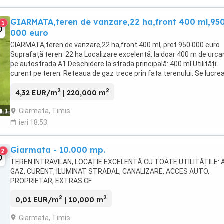
GIARMATA,teren de vanzare,22 ha,front 400 ml,95
1
000 euro
GIARMATA,teren de vanzare,22 ha,front 400 ml, pret 950 000 euro
Suprafață teren: 22 ha Localizare excelentă: la doar 400 m de urca
pe autostrada A1 Deschidere la strada principală: 400 ml Utilități:
curent pe teren. Reteaua de gaz trece prin fata terenului. Se lucre
la modernizarea drumului. "Lucrările ...
2
2
4,32 EUR/m
| 220,000 m
Giarmata, Timis
1
ieri 18:53
Giarmata - 10.000 mp.
2
TEREN INTRAVILAN, LOCAȚIE EXCELENTĂ CU TOATE UTILITĂȚILE: 
GAZ, CURENT, ILUMINAT STRADAL, CANALIZARE, ACCES AUTO,
PROPRIETAR, EXTRAS CF.
2
2
0,01 EUR/m
| 10,000 m
Giarmata, Timis