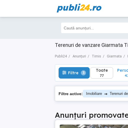
publi
24
.ro
Toate
Perso
Filtre
3
77
42
Terenuri de vanzare Giarmata Tim
Publi24
Anunțuri
Timis
Giarmata
Toate
Pers
Filtre
3
77
4
→
Filtre active:
Imobiliare
Terenuri d
Anunțuri promovat