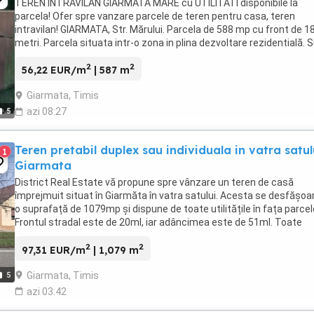
TEREN INTRAVILAN GIARMATA MARE cu UTILITATI disponibile la
parcela! Ofer spre vanzare parcele de teren pentru casa, teren
intravilan! GIARMATA, Str. Mărului. Parcela de 588 mp cu front de 1
metri. Parcela situata intr-o zona in plina dezvoltare rezidentială. 
case construite si locuite pe ...
2
2
56,22 EUR/m
| 587 m
Giarmata, Timis
5
azi 08:27
Teren pretabil duplex sau individuala in vatra satulu
1
Giarmata
District Real Estate vă propune spre vânzare un teren de casă
împrejmuit situat în Giarmăta în vatra satului. Acesta se desfășoa
o suprafață de 1079mp și dispune de toate utilitățile în fața parcele
Frontul stradal este de 20ml, iar adâncimea este de 51ml. Toate
utilitățile sunt situate în ...
2
2
97,31 EUR/m
| 1,079 m
Giarmata, Timis
5
azi 03:42