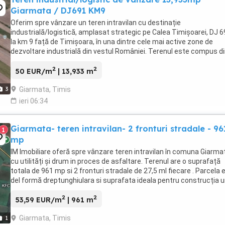
Giarmata / DJ691 KM9
Oferim spre vânzare un teren intravilan cu destinație
industrială/logistică, amplasat strategic pe Calea Timișoarei, DJ 6
la km 9 față de Timișoara, în una dintre cele mai active zone de
dezvoltare industrială din vestul României. Terenul este compus di
parcele cu cărți funciare individuale, formând ...
2
2
50 EUR/m
| 13,933 m
Giarmata, Timis
3
ieri 06:34
Giarmata- teren intravilan- 2 fronturi stradale - 96
1
mp
IM Imobiliare oferă spre vânzare teren intravilan în comuna Giarma
cu utilități și drum in proces de asfaltare. Terenul are o suprafață
totala de 961 mp si 2 fronturi stradale de 27,5 ml fiecare . Parcela 
del formă dreptunghiulara si suprafata ideala pentru construcția u
case individuale ...
2
2
53,59 EUR/m
| 961 m
Giarmata, Timis
1