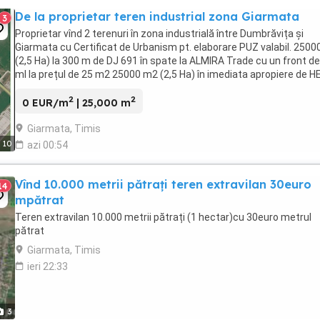
De la proprietar teren industrial zona Giarmata
3
Proprietar vînd 2 terenuri în zona industrială între Dumbrăvița și
Giarmata cu Certificat de Urbanism pt. elaborare PUZ valabil. 250
(2,5 Ha) la 300 m de DJ 691 în spate la ALMIRA Trade cu un front de
ml la prețul de 25 m2 25000 m2 (2,5 Ha) în imediata apropiere de H
Corporate Center ...
2
2
0 EUR/m
| 25,000 m
Giarmata, Timis
10
azi 00:54
Vînd 10.000 metrii pătrați teren extravilan 30euro
14
mpătrat
Teren extravilan 10.000 metrii pătrați (1 hectar)cu 30euro metrul
pătrat
Giarmata, Timis
ieri 22:33
3