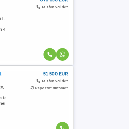
Telefon validat
91,
n 4
1
51 500 EUR
Telefon validat
ta,
Repostat automat
este
nei