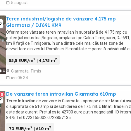
5 august
Teren industrial/logistic de vânzare 4.175 mp
Giarmata / DJ691 KM9
Oferim spre vânzare teren intravilan în suprafață de 4.175 mp cu
potențial industrial/logistic, amplasat pe Calea Timișoarei, DJ 691, 
km 9 față de Timișoara, în una dintre cele mai căutate zone de
dezvoltare din vestul României. Flexibilitate — parcelă individuală c
dimensiuni funcționale pentru ...
2
2
55,5 EUR/m
| 4,175 m
Giarmata, Timis
3
ieri 06:34
De vanzare teren intravilan Giarmata 610mp
5
Teren Intravilan de vanzare in Giarmata - aproape de str Marului a
o suprafata de 610 mp si deschiderea de 17.5 ml. Utilitati trase in 
este doar curent. Pretul este 42700 euro putin negociabil . ID intern
8475.Tel.0723155002 0728857135
2
2
70 EUR/m
| 610 m