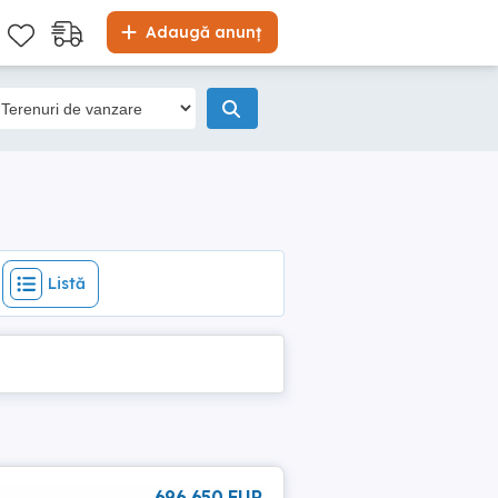
Listă
Adaugă anunț
Listă
696 650 EUR