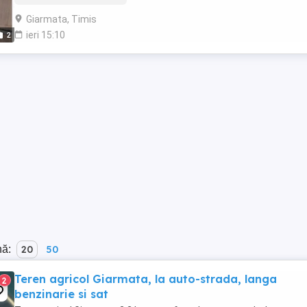
Giarmata, Timis
ieri 15:10
2
nă:
20
50
Teren agricol Giarmata, la auto-strada, langa
2
benzinarie si sat