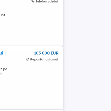
Telefon validat
8
Sunt
i |
105 000 EUR
Repostat automat
ră pe
i.