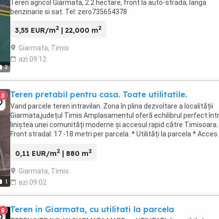
Teren agricol Giarmata, 2.2 hectare, front la auto-strada, langa
benzinarie si sat. Tel: zero735654378
2
2
3,55 EUR/m
| 22,000 m
Giarmata, Timis
azi 09:12
2
Teren pretabil pentru casa. Toate utilitatile.
18
Vand parcele teren intravilan. Zona în plina dezvoltare a localității
Giarmata,județul Timis Amplasamentul oferă echilibrul perfect înt
liniștea unei comunități moderne și accesul rapid către Timisoara.
Front stradal: 17 -18 metri per parcela. * Utilități la parcela * Acces 
Străzi în curs de ...
2
2
0,11 EUR/m
| 880 m
Giarmata, Timis
1
azi 09:02
Teren in Giarmata, cu utilitati la parcela
8