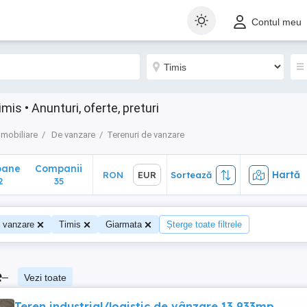
ane
Companii
Hartă
RON
EUR
Sortează
Contul meu
35
is • Anunturi, oferte, preturi
Imobiliare
De vanzare
Terenuri de vanzare
oane
Companii
Hartă
RON
EUR
Sortează
2
35
e vanzare
Timis
Giarmata
Șterge toate filtrele
e
–
Vezi toate
Teren industrial/logistic de vânzare 13,933mp