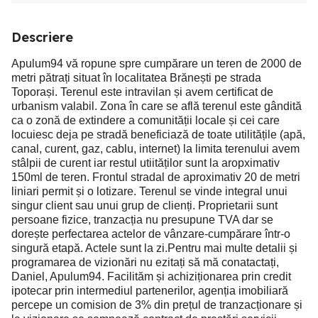
Descriere
Apulum94 vă ropune spre cumpărare un teren de 2000 de
metri pătrați situat în localitatea Brănești pe strada
Toporași. Terenul este intravilan și avem certificat de
urbanism valabil. Zona în care se află terenul este gândită
ca o zonă de extindere a comunității locale și cei care
locuiesc deja pe stradă beneficiază de toate utilitățile (apă,
canal, curent, gaz, cablu, internet) la limita terenului avem
stâlpii de curent iar restul utiităților sunt la aropximativ
150ml de teren. Frontul stradal de aproximativ 20 de metri
liniari permit și o lotizare. Terenul se vinde integral unui
singur client sau unui grup de clienți. Proprietarii sunt
persoane fizice, tranzacția nu presupune TVA dar se
dorește perfectarea actelor de vânzare-cumpărare într-o
singură etapă. Actele sunt la zi.Pentru mai multe detalii și
programarea de vizionări nu ezitați să mă conatactați,
Daniel, Apulum94. Facilităm și achiziționarea prin credit
ipotecar prin intermediul partenerilor, agenția imobiliară
percepe un comision de 3% din prețul de tranzacționare și