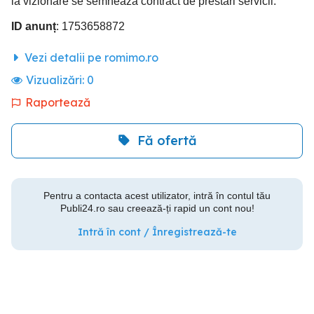
la vizionare se semnează contract de prestări servicii.
ID anunț
: 1753658872
Vezi detalii pe romimo.ro
Vizualizări:
0
Raportează
Fă ofertă
Pentru a contacta acest utilizator, intră în contul tău
Publi24.ro sau creează-ți rapid un cont nou!
Intră în cont / Înregistrează-te