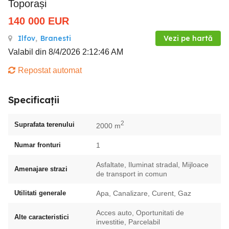
Toporași
140 000
EUR
Ilfov
,
Branesti
Vezi pe hartă
Valabil din 8/4/2026 2:12:46 AM
Repostat automat
Specificații
2
Suprafata terenului
2000 m
Numar fronturi
1
Asfaltate, Iluminat stradal, Mijloace
Amenajare strazi
de transport in comun
Utilitati generale
Apa, Canalizare, Curent, Gaz
Acces auto, Oportunitati de
Alte caracteristici
investitie, Parcelabil