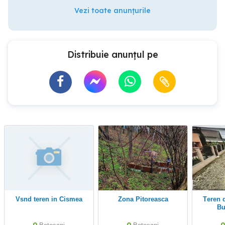
Vezi toate anunțurile
Distribuie anunțul pe
Vsnd teren in Cismea
Zona Pitoreasca
Teren de vanzare ANL
Bu