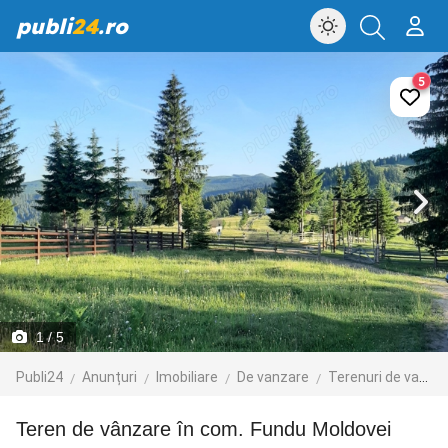
publi
24
.ro
5
1
/ 5
Publi24
Anunțuri
Imobiliare
De vanzare
Terenuri de vanzare
Teren de vânzare în com. Fundu Moldovei