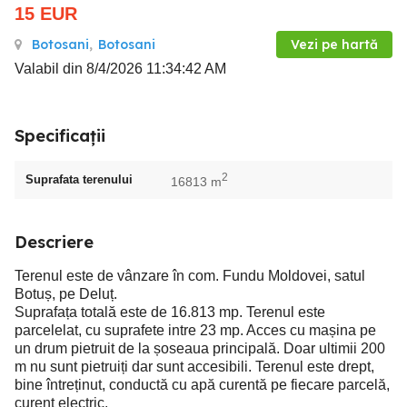
15
EUR
Botosani
,
Botosani
Vezi pe hartă
Valabil din 8/4/2026 11:34:42 AM
Specificații
2
Suprafata terenului
16813 m
Descriere
Terenul este de vânzare în com. Fundu Moldovei, satul
Botuș, pe Deluț.
Suprafața totală este de 16.813 mp. Terenul este
parcelelat, cu suprafete intre 23 mp. Acces cu mașina pe
un drum pietruit de la șoseaua principală. Doar ultimii 200
m nu sunt pietruiți dar sunt accesibili. Terenul este drept,
bine întreținut, conductă cu apă curentă pe fiecare parcelă,
curent electric.