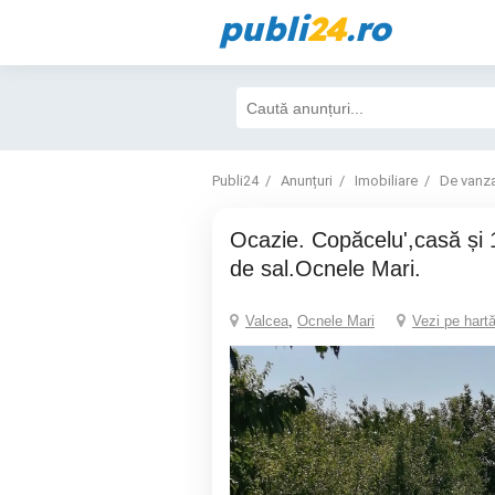
publi
24
.ro
Publi24
Anunțuri
Imobiliare
De vanz
Ocazie. Copăcelu',casă și 1400.ter. aproape
de sal.Ocnele Mari.
Valcea
,
Ocnele Mari
Vezi pe hart