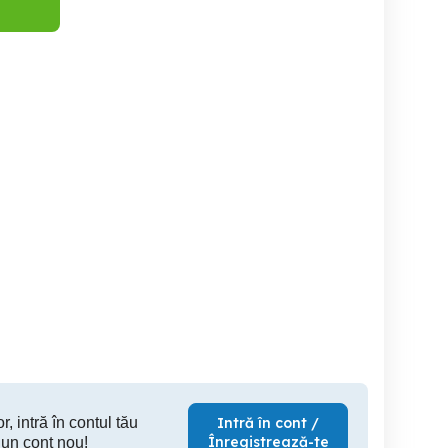
ren de vanzare in
Teren de vanzare in
Teren Dem Radulescu
orezu/Bolca Pietrele
Horezu/Pietrele
1
Scrise/Valcea
Rosii/Valcea
Horezu
Horezu
Ramn
11,000 EUR
9,000 EUR
90,
r, intră în contul tău
Intră în cont /
Înregistrează-te
 un cont nou!