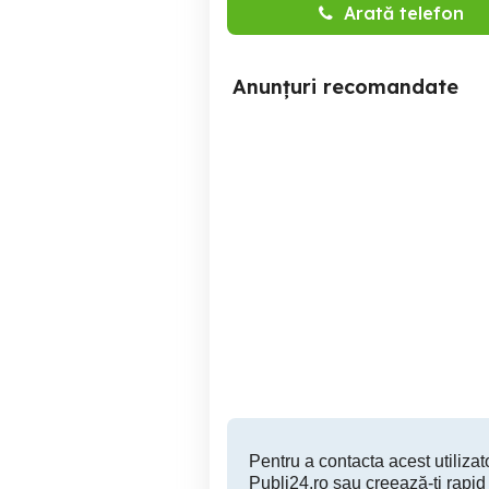
Arată telefon
Anunțuri recomandate
Teren - Zona Nord - 550
Te
MP
H
Ramnicu Valcea
98,000 EUR
Pentru a contacta acest utilizato
Publi24.ro sau creează-ți rapid