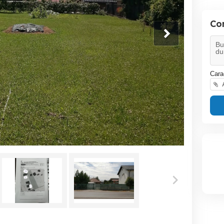
Co
Cara
A