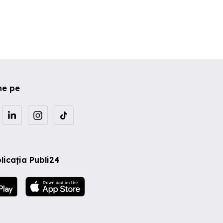
ne pe
licația Publi24