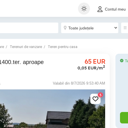
Contul meu
are
Terenuri de vanzare
Teren pentru casa
65
EUR
T
2
0,05 EUR/m
ă
Valabil din 8/7/2026 9:53:40 AM
5