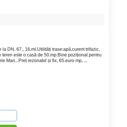
 DN. 67., 16.ml.Utilități trase:apă,curent trifazic,
Pe teren este o casă de 50.mp.Bine poziționat pentru
e Mari...Preț rezonabil și fix, 65.euro mp, ...