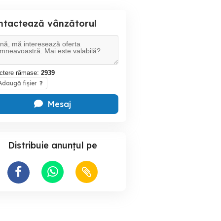
ntactează vânzătorul
ctere rămase:
2939
daugă fișier
?
Mesaj
Distribuie anunțul pe