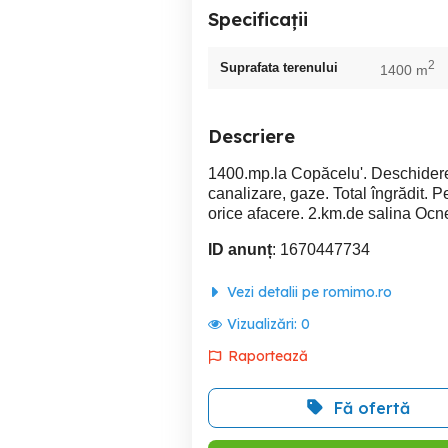
Specificații
2
Suprafata terenului
1400 m
Descriere
1400.mp.la Copăcelu'. Deschidere la
canalizare, gaze. Total îngrădit. 
orice afacere. 2.km.de salina Ocnel
ID anunț
: 1670447734
Vezi detalii pe romimo.ro
Vizualizări:
0
Raportează
Fă ofertă