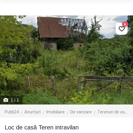
6
1
/ 1
Publi24
Anunțuri
Imobiliare
De vanzare
Terenuri de vanzare
Loc de casă Teren intravilan