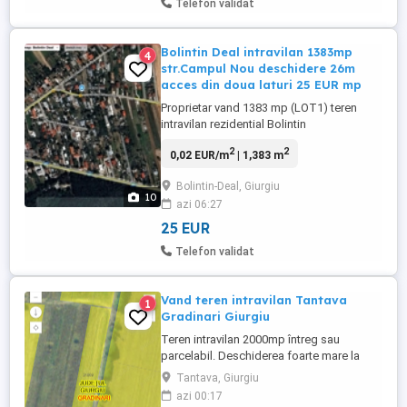
Telefon validat
Bolintin Deal intravilan 1383mp
4
str.Campul Nou deschidere 26m
acces din doua laturi 25 EUR mp
Proprietar vand 1383 mp (LOT1) teren
intravilan rezidential Bolintin
Deal,deschidere 26m la strada Campul
2
2
0,02 EUR/m
| 1,383 m
nou (DJ601 intrare dinspre Ciorogarla,
opus padurii Cotroceanca in planul doi , la
Bolintin-Deal, Giurgiu
18Km de Bucuresti şi 2km de nodul
10
azi 06:27
Ciorogarla A0-DJ601), plus cota indiviza 1
2 la parcela alaturata de 532mp (LOT ...
25 EUR
Telefon validat
Vand teren intravilan Tantava
1
Gradinari Giurgiu
Teren intravilan 2000mp întreg sau
parcelabil. Deschiderea foarte mare la
drum permite parcelarea fără a fi nevoie
Tantava, Giurgiu
de drum de servitute.
azi 00:17