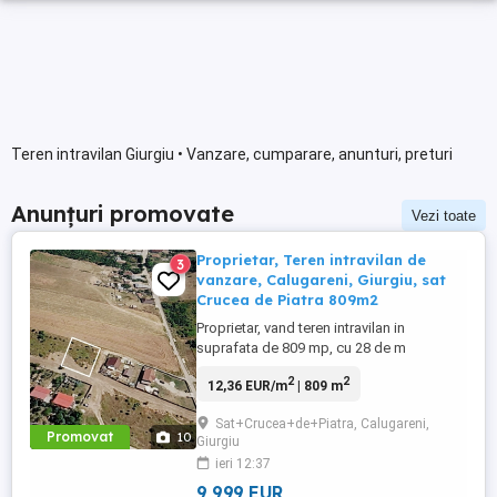
Teren intravilan Giurgiu • Vanzare, cumparare, anunturi, preturi
Anunțuri promovate
Vezi toate
Proprietar, Teren intravilan de
3
vanzare, Calugareni, Giurgiu, sat
Crucea de Piatra 809m2
Proprietar, vand teren intravilan in
suprafata de 809 mp, cu 28 de m
deschidere la drumul de servitute, situat in
2
2
12,36 EUR/m
| 809 m
comuna Calugareni, Giurgiu, sat Crucea de
Piatra, strada Dealul Doamnei, zona foarte
Sat+Crucea+de+Piatra, Calugareni,
linistita, la 200 de m de E70, drum asfaltat.
Promovat
10
Giurgiu
Curent la limita drumului de servitute, cum
ieri 12:37
se vede si in ...
9 999 EUR