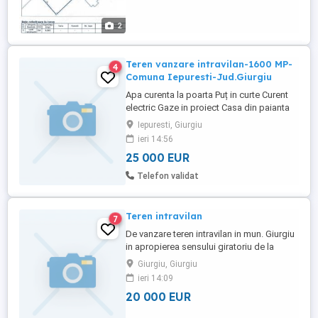
2
Teren vanzare intravilan-1600 MP-
4
Comuna Iepuresti-Jud.Giurgiu
Apa curenta la poarta Puț in curte Curent
electric Gaze in proiect Casa din paianta
Iepuresti, Giurgiu
ieri 14:56
25 000 EUR
Telefon validat
Teren intravilan
7
De vanzare teren intravilan in mun. Giurgiu
in apropierea sensului giratoriu de la
intersecția centurii orasului cu DJ 507.
Giurgiu, Giurgiu
Terenul are 1500 mp este plan si are
ieri 14:09
deschidere la două drumuri.
20 000 EUR