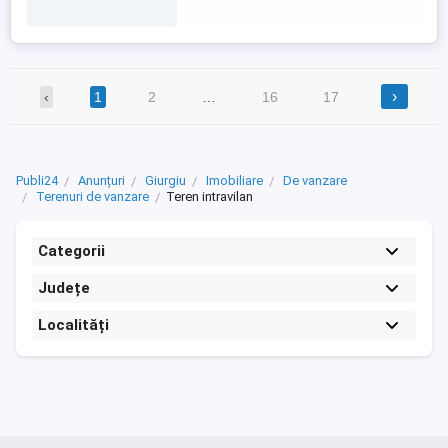
›
‹
1
2
…
16
17
Publi24
Anunțuri
Giurgiu
Imobiliare
De vanzare
Terenuri de vanzare
Teren intravilan
Categorii
Județe
Localități