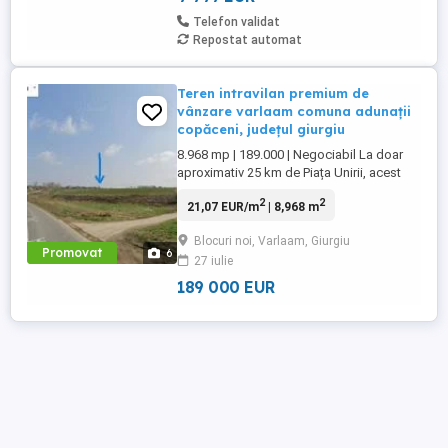
Telefon validat
Repostat automat
Teren intravilan premium de
vânzare varlaam comuna adunații
copăceni, județul giurgiu
8.968 mp | 189.000 | Negociabil La doar
aproximativ 25 km de Piața Unirii, acest
teren intravilan reprezintă o oportunitate
2
2
21,07 EUR/m
| 8,968 m
excelentă pentru investiție sau pentru
dezvoltarea unui proiect rezidențial, într-o
Blocuri noi, Varlaam, Giurgiu
zonă aflată în continuă dezvoltare.
Promovat
6
27 iulie
Amplasat pe platoul unui deal, terenul
beneficiază de ...
189 000 EUR