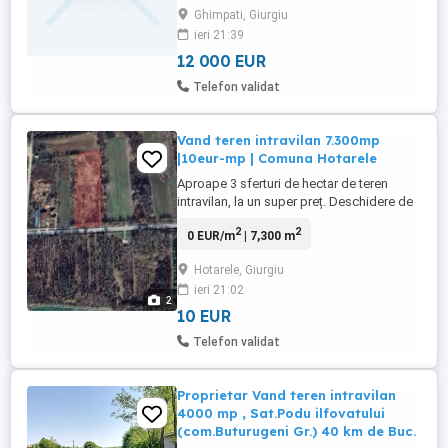
12.000 preț fix. Caracteristici: Suprafață:
Ghimpati, Giurgiu
1.000 m Deschidere: 12 m Formă
ieri 21:39
dreptunghiulară Stradă asfaltată Apă și
energie ...
12 000 EUR
Telefon validat
Vand teren intravilan 7.300mp
|10eur-mp | Comuna Hotarele
Aproape 3 sferturi de hectar de teren
intravilan, la un super preț. Deschidere de
36m la Drumul Județean 411, la 5 minute
2
2
0 EUR/m
| 7,300 m
de centrul comunei acces rapid,
vizibilitate bună. Împrejurimi: Balta
Hotarele, Giurgiu
Norocosu' practic peste drum. Una dintre
ieri 21:02
destinațiile preferate ale pescarilor din
2
zonă, ideală dacă ...
10 EUR
Telefon validat
Proprietar Vand teren intravilan
4000 mp , Sat.Podu ilfovatului
(com.Buturugeni Gr.) 40 km de Buc.