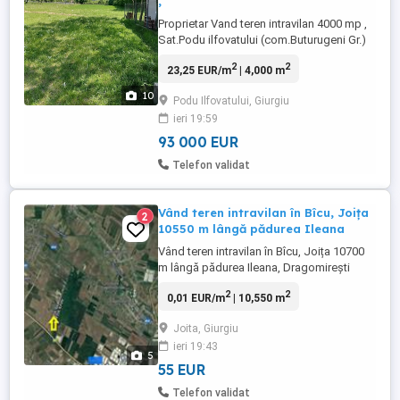
,
Proprietar Vand teren intravilan 4000 mp ,
Sat.Podu ilfovatului (com.Buturugeni Gr.)
40 km de Buc. 30 minute pe soseaua
2
2
23,25 EUR/m
| 4,000 m
Alexandriei , la 200 de metri de padure si
balta (superb aer curat ) , teren usor in
10
Podu Ilfovatului, Giurgiu
panta deal , utilitati apa curent canalizare (
ieri 19:59
urmeaza gazele ) ,vecini fostul Gen.Chitac
, ...
93 000 EUR
Telefon validat
Vând teren intravilan în Bîcu, Joița
2
10550 m lângă pădurea Ileana
Vând teren intravilan în Bîcu, Joița 10700
m lângă pădurea Ileana, Dragomirești
Deal. Deschidere la 2 drumuri Este situat la
2
2
0,01 EUR/m
| 10,550 m
5 km de centura Bucureștiului și 2 km față
de viitorul inel de centură Acces la curent
Joita, Giurgiu
și gaze Drum asflatat Acces rapid la
ieri 19:43
centre comerciale precum Carrefour, Lidl,
5
Mega Image ...
55 EUR
Telefon validat