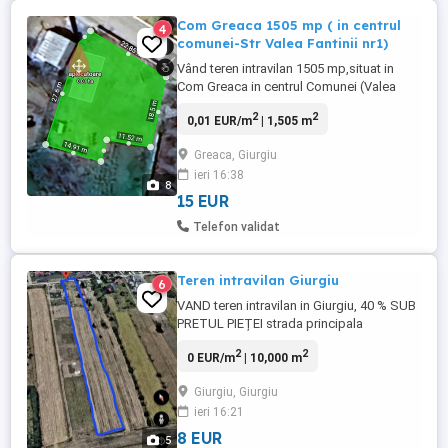
Com Greaca 1505 mp ( in centrul
4
comunei-Str Valea Fantinii nr1)
Vând teren intravilan 1505 mp,situat in
Com Greaca in centrul Comunei (Valea
Fântânii nr 1) Terenul se afla in apropiere
2
2
0,01 EUR/m
| 1,505 m
de DOMENIUL GREACA Aproximativ 2km
Cadastru și Intabulare in 2025 Acesta
Greaca, Giurgiu
locație este alegerea ideala pt construirea
ieri 16:38
unei locuințe permanenta,cît și pt o
8
reședință de vacanta,departe ...
15 EUR
Telefon validat
Teren intravilan Giurgiu
6
VAND teren intravilan in Giurgiu, 40 % SUB
PRETUL PIEȚEI strada principala
Neajlovului nr 18 , 10.000 mp. Situat direct
2
2
0 EUR/m
| 10,000 m
la strada. Dimensiuni : 27 m lățime 370 m
lungime. Intravilan, utilități la stradă, titlu
Giurgiu, Giurgiu
de proprietate. !!! Anunțul este pentru toată
ieri 16:21
suprafața. Nu sunati pt. parcele. * Zona ...
8 EUR
5