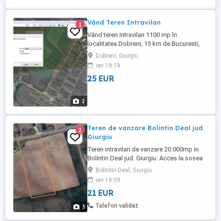
Vând Teren Intravilan
1
Vând teren intravilan 1100 mp în
localitatea Dobreni, 15 km de Bucuresti,
lângă lac Dobreni, 25 euro mp. Pret
Dobreni, Giurgiu
negociabil
ieri 19:19
25 EUR
2
Teren de vanzare Bolintin Deal jud.
2
Giurgiu
Teren intravilan de vanzare 20.000mp in
Bolintin Deal jud. Giurgiu. Acces la sosea
DJ 401A. Pret 21 Euro mp. Oportunitati
Bolintin-Deal, Giurgiu
strategice: 25km de Bucuresti, acces facil
ieri 19:09
la autostrada A1. Dezvoltari logistice,
21 EUR
depozite, hale productie, centre de
distributie. Dezvoltare rezidentiala,
Telefon validat
3
ansambluri de locuinte ...