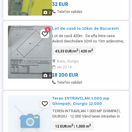
32 EUR
Telefon validat
2
Lot de casă la 10km de Bucuresti
6
Lot de casă 420m . Se afla între case.
Având deschidere 32ml cu 13m adâncime,
se poate construi și duplex.Este situat pe
2
2
43,33 EUR/m
| 420 m
Str. Câmpiei în Com. Joița, jud. Giurgiu.
Preț 18.200 . Accept si variante, sau plata
Bacu, Giurgiu
in 2 3 rate .
ieri 22:16
18 200 EUR
6
Telefon validat
Teren INTRAVILAN 1.000 mp
Ghimpați, Giurgiu 12.000
TEREN INTRAVILAN 1.000 MP GHIMPAȚI,
GIURGIU - 12.000 Vând teren intravilan în
suprafață de 1.000 m , situat în Ghimpați,
2
2
12 EUR/m
| 1,000 m
județul Giurgiu, intrarea Danului. Preț: