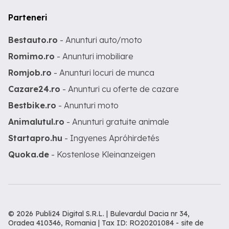
Parteneri
Bestauto.ro
- Anunturi auto/moto
Romimo.ro
- Anunturi imobiliare
Romjob.ro
- Anunturi locuri de munca
Cazare24.ro
- Anunturi cu oferte de cazare
Bestbike.ro
- Anunturi moto
Animalutul.ro
- Anunturi gratuite animale
Startapro.hu
- Ingyenes Apróhirdetés
Quoka.de
- Kostenlose Kleinanzeigen
© 2026 Publi24 Digital S.R.L. | Bulevardul Dacia nr 34,
Oradea 410346, Romania | Tax ID: RO20201084 -
site de