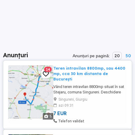
Anunțuri
20
50
Anunțuri pe pagină:
Teren intravilan 8800mp, sau 4400
14
mp, cca 30 km distanta de
București
Vând teren intravilan 8800mp situat în sat
Stejaru, comuna Singureni. Deschidere
55ml Utilitati: Asfalt, curent electric Zona
Singureni, Giurgiu
pitorească, curata, apropiere de raul
azi 09:31
Neajlov și pădure. Acces ușor pe ruta sos
7 EUR
Alexandriei, Stalpu, Iepuresti, Chirculesti-
5
Stejaru. Sau Pe ruta sos Giurgiului ,
Telefon validat
Calugareni, ...