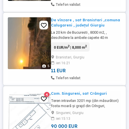
Telefon validat
De vînzare , sat Branistari ,comuna
Calugareni , județul Giurgiu
La 20 km de Bucuresti , 8000 m2, ,
deschidere la ambele capete 40 m
lungime , drum de servitute si drum
2
2
0 EUR/m
| 8,000 m
satetesc , , la fata 200 m drum,strada
Pietrelor parțial asfaltată șoseaua
Branistari, Giurgiu
Calugareni , Comana , intr o zona liniștită ,
ieri 16:21
stradal , fara imbunatatiri ,teren extravilan
5
agricol , in apropiere de Mănăstirea ...
11 EUR
Telefon validat
Com. Singureni, sat Crânguri
4
Teren intravilan 3201 mp (din măsurători)
fosta moară şi grajd din Crînguri,
Singureni.
Singureni, Giurgiu
ieri 15:13
90 000 EUR