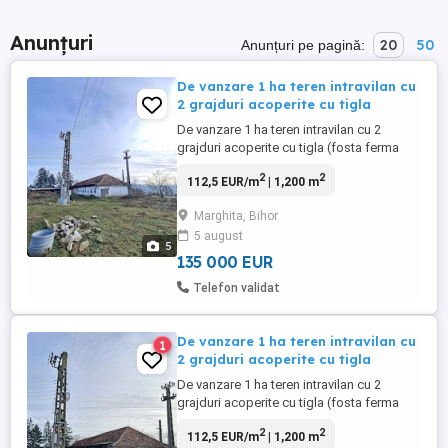
Anunțuri
20
50
Anunțuri pe pagină:
De vanzare 1 ha teren intravilan cu
2 grajduri acoperite cu tigla
De vanzare 1 ha teren intravilan cu 2
grajduri acoperite cu tigla (fosta ferma
Baranca IAS Marghita). Suprafata
2
2
112,5 EUR/m
| 1,200 m
grajdului numarul 1 aproximativ 500 m
Suprafata grajdului numarul 2 aproximativ
Marghita, Bihor
700 m Facilitati : -acces la curent electric -
5 august
drum de acces pietruit -posibilitate de
5
arendare a 2,27 ha ...
135 000 EUR
Telefon validat
De vanzare 1 ha teren intravilan cu
1
2 grajduri acoperite cu tigla
De vanzare 1 ha teren intravilan cu 2
grajduri acoperite cu tigla (fosta ferma
Baranca IAS Marghita). Suprafata
2
2
112,5 EUR/m
| 1,200 m
grajdului numarul 1 aproximativ 500 m