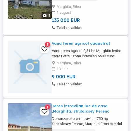
Suprafata grajdului numarul 2 aproximativ
Marghita, Bihor
700 m Facilitati : -acces la curent electric -
1 august
drum de acces pietruit -posibilitate de
5
arendare a 2,27 ha ...
135 000 EUR
Telefon validat
Vand teren agricol cadastrat
3
Vand teren agricol 0,31 ha Marghita iesire
catre Petreu zona intravilan 5500 euro.
Vand teren agricol aproape de parcul
Marghita, Bihor
industrial din Marghita 0,42 ha zona catre
13 iulie
Petreu 3500 euro
9 000 EUR
Telefon validat
Teren intravilan loc de casa
1
,Marghita, str.Kolcsey Ferenc
De vanzare teren intravilan 750mp
Str.Kolcsey Ferenc, Marghita Front stradal
24x32 Zona in plina dezvoltare Drum privat