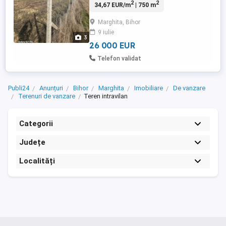
2
2
34,67 EUR/m
| 750 m
Utilități in apropiere Împrejmuit Preț 26.000
euro
Marghita, Bihor
9 iulie
3
26 000 EUR
Telefon validat
Publi24
Anunțuri
Bihor
Marghita
Imobiliare
De vanzare
Terenuri de vanzare
Teren intravilan
Categorii
Județe
Localități