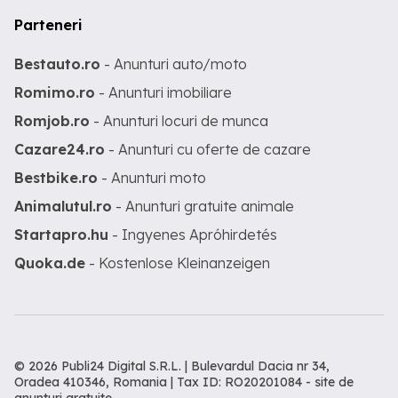
Parteneri
Bestauto.ro
- Anunturi auto/moto
Romimo.ro
- Anunturi imobiliare
Romjob.ro
- Anunturi locuri de munca
Cazare24.ro
- Anunturi cu oferte de cazare
Bestbike.ro
- Anunturi moto
Animalutul.ro
- Anunturi gratuite animale
Startapro.hu
- Ingyenes Apróhirdetés
Quoka.de
- Kostenlose Kleinanzeigen
© 2026 Publi24 Digital S.R.L. | Bulevardul Dacia nr 34,
Oradea 410346, Romania | Tax ID: RO20201084 -
site de