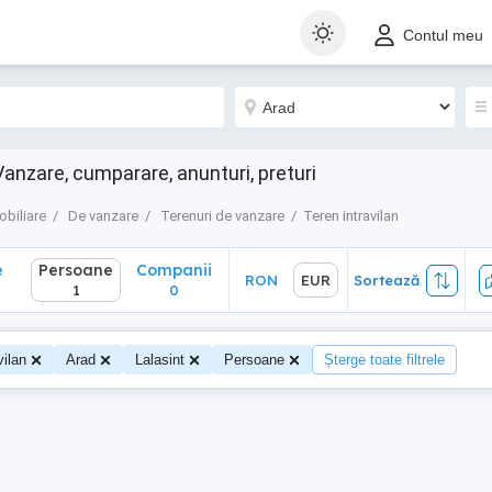
Persoane
Companii
RON
EUR
Sortează
Contul meu
1
0
 Vanzare, cumparare, anunturi, preturi
obiliare
De vanzare
Terenuri de vanzare
Teren intravilan
e
Persoane
Companii
RON
EUR
Sortează
1
0
vilan
Arad
Lalasint
Persoane
Șterge toate filtrele