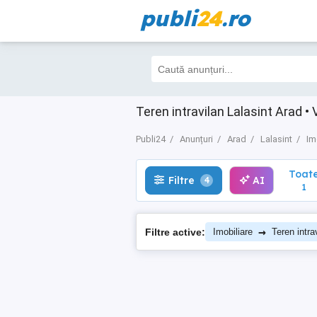
publi
24
.ro
Toate
Filtre
AI
4
1
Teren intravilan Lalasint Arad •
Publi24
Anunțuri
Arad
Lalasint
Im
Toat
Filtre
AI
4
1
→
Filtre active:
Imobiliare
Teren intra