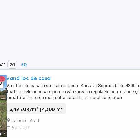
nă:
20
50
vand loc de casa
11
Vând loc de casă în sat Lalasint com Barzava Suprafață de 4300 
toate actele necesare pentru vânzarea în regulă Se poate vinde și
jumătate din teren mai multe detalii la numărul de telefon
2
2
3,49 EUR/m
| 4,300 m
Lalasint, Arad
5 august
7