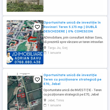
Prețul este ușor negociabil.
Oportunitate unică de investiție în
Rovinari Teren 5.173 mp | DUBLĂ
DESCHIDERE | 0% COMISION
ADimobiliare, prin consultant Adrian Savu,
vă prezintă spre vânzare un teren intravilan
cu potențial ridicat rezidențial, comercial
Targu Jiu, Gorj
și industrial, situat strategic în orașul
1 ianuarie
Rovinari, pe Strada Constructorilor (zona
Autoliv), una dintre cele mai dinamice
zone ale orașului. Localizare excelentă La
...
Oportunitate unică de investiție
Teren cu poziționare strategică pe
E70, Jebel
Oportunitate unică de INVESTIȚIE - Teren
cu poziționare strategică pe E70, Jebel
Cauți locul ideal pentru o AFACERE
Jebel, Timis
PROFITABILĂ? Avem exact ce îți trebuie!
1 ianuarie
Teren de vânzare 2.090 mp SITUAT