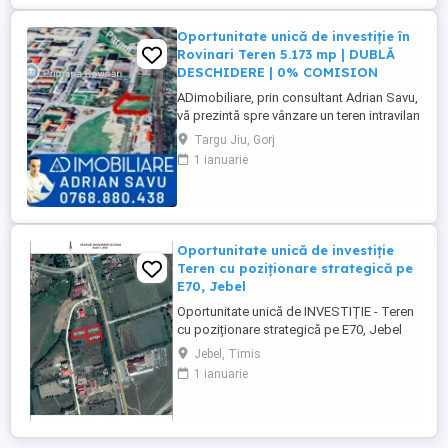
Oportunitate unică de investiție în
Rovinari Teren 5.173 mp | DUBLĂ
DESCHIDERE | 0% COMISION
ADimobiliare, prin consultant Adrian Savu,
vă prezintă spre vânzare un teren intravilan
cu potențial ridicat rezidențial, comercial
Targu Jiu, Gorj
și industrial, situat strategic în orașul
1 ianuarie
Rovinari, pe Strada Constructorilor (zona
Autoliv), una dintre cele mai dinamice
zone ale orașului. Localizare excelentă La
...
Oportunitate unică de investiție
Teren cu poziționare strategică pe
E70, Jebel
Oportunitate unică de INVESTIȚIE - Teren
cu poziționare strategică pe E70, Jebel
Cauți locul ideal pentru o AFACERE
Jebel, Timis
PROFITABILĂ? Avem exact ce îți trebuie!
1 ianuarie
Teren de vânzare 2.090 mp SITUAT
EXCELENT, cu deschidere directă la
drumul european E70, acest teren
reprezintă o alegere inteligentă pentru ...