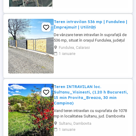
EXCELENT, cu deschidere directă la
drumul european E70, acest teren
reprezintă o alegere inteligentă pentru ...
Teren intravilan 536 mp | Fundulea |
Împrejmuit | Utilități
De vânzare teren intravilan în suprafață de
536 mp, situat în orașul Fundulea, județul
Călărași, într-o zonă rezidențială bine
Fundulea, Calarasi
poziționată, în apropierea DN3, cu acces
1 ianuarie
rapid către București prin Autostrada A2 și
DN3. Proprietatea este potrivită pentru
construirea unei locuințe individuale și
beneficiază ...
Teren INTRAVILAN loc.
Sultanu_Visinesti, (1.20 h Bucuresti,
15 min Provita_Breaza, 30 min
Campina)
Vand teren intravilan cu suprafata de 1078
mp in localitatea Sultanu, jud. Dambovita
Este poziționat ideal cu vedere
Sultanu, Dambovita
panoramica si ieșire directă la pădure.
1 ianuarie
Toata suprafata de 1078 mp se afla in