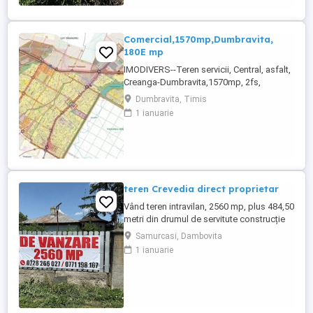
intravilanul construibil al localitatii, într-o
zonă de deal retrasă si este situat la mai
putin de 1.20 ...
Comercial,1570mp,Dumbravita,
180E mp
IMODIVERS--Teren servicii, Central, asfalt,
Creanga-Dumbravita,1570mp, 2fs,
282.600E
Dumbravita, Timis
1 ianuarie
teren Crevedia direct proprietar
Vând teren intravilan, 2560 mp, plus 484,50
metri din drumul de servitute construcție
pe teren, utilități, ieșire la lac, stradal,
Samurcasi, Dambovita
deschidere 19,47 m la strada, Zona este
1 ianuarie
liniștită, în apropiere este un Mega Image
si mai multe magazine si o grădiniță.
Prețul este ușor negociabil.