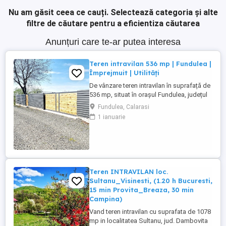
Nu am găsit ceea ce cauți.
Selectează categoria și alte
filtre de căutare pentru a eficientiza căutarea
Anunțuri care te-ar putea interesa
Teren intravilan 536 mp | Fundulea |
Împrejmuit | Utilități
De vânzare teren intravilan în suprafață de
536 mp, situat în orașul Fundulea, județul
Călărași, într-o zonă rezidențială bine
Fundulea, Calarasi
poziționată, în apropierea DN3, cu acces
1 ianuarie
rapid către București prin Autostrada A2 și
DN3. Proprietatea este potrivită pentru
construirea unei locuințe individuale și
beneficiază ...
Teren INTRAVILAN loc.
Sultanu_Visinesti, (1.20 h Bucuresti,
15 min Provita_Breaza, 30 min
Campina)
Vand teren intravilan cu suprafata de 1078
mp in localitatea Sultanu, jud. Dambovita