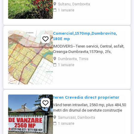
Este poziționat ideal cu vedere
Sultanu, Dambovita
panoramica si ieșire directă la pădure.
1 ianuarie
Toata suprafata de 1078 mp se afla in
intravilanul construibil al localitatii, într-o
zonă de deal retrasă si este situat la mai
putin de 1.20 ...
Comercial,1570mp,Dumbravita,
180E mp
IMODIVERS--Teren servicii, Central, asfalt,
Creanga-Dumbravita,1570mp, 2fs,
282.600E
Dumbravita, Timis
1 ianuarie
teren Crevedia direct proprietar
Vând teren intravilan, 2560 mp, plus 484,50
metri din drumul de servitute construcție
pe teren, utilități, ieșire la lac, stradal,
Samurcasi, Dambovita
deschidere 19,47 m la strada, Zona este
1 ianuarie
liniștită, în apropiere este un Mega Image
si mai multe magazine si o grădiniță.