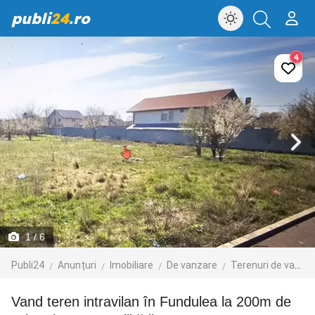
publi
24
.ro
4
1
/ 6
Publi24
Anunțuri
Imobiliare
De vanzare
Terenuri de vanzare
Vand teren intravilan în Fundulea la 200m de