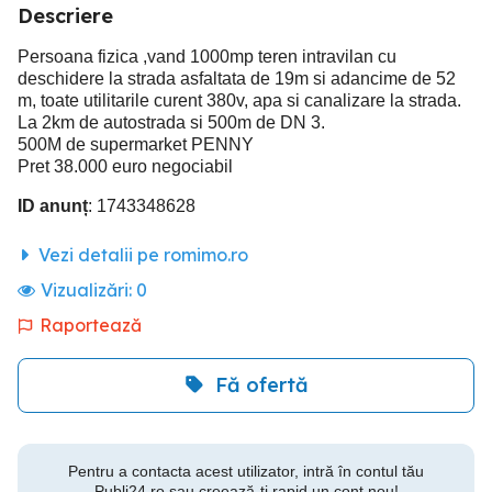
Descriere
Persoana fizica ,vand 1000mp teren intravilan cu
deschidere la strada asfaltata de 19m si adancime de 52
m, toate utilitarile curent 380v, apa si canalizare la strada.
La 2km de autostrada si 500m de DN 3.
500M de supermarket PENNY
Pret 38.000 euro negociabil
ID anunț
: 1743348628
Vezi detalii pe romimo.ro
Vizualizări:
0
Raportează
Fă ofertă
Pentru a contacta acest utilizator, intră în contul tău
Publi24.ro sau creează-ți rapid un cont nou!