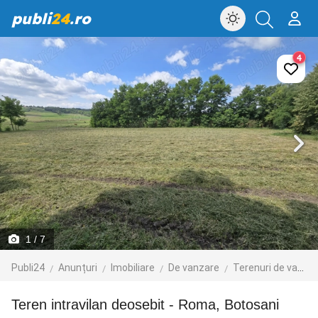
publi
24
.ro
4
1
/ 7
Publi24
Anunțuri
Imobiliare
De vanzare
Terenuri de vanzare
Teren intravilan deosebit - Roma, Botosani