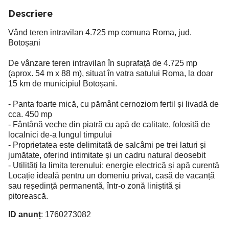
Descriere
Vând teren intravilan 4.725 mp comuna Roma, jud.
Botoșani
De vânzare teren intravilan în suprafață de 4.725 mp
(aprox. 54 m x 88 m), situat în vatra satului Roma, la doar
15 km de municipiul Botoșani.
- Panta foarte mică, cu pământ cernoziom fertil și livadă de
cca. 450 mp
- Fântână veche din piatră cu apă de calitate, folosită de
localnici de-a lungul timpului
- Proprietatea este delimitată de salcâmi pe trei laturi și
jumătate, oferind intimitate și un cadru natural deosebit
- Utilități la limita terenului: energie electrică și apă curentă
Locație ideală pentru un domeniu privat, casă de vacanță
sau reședință permanentă, într-o zonă liniștită și
pitorească.
ID anunț
: 1760273082