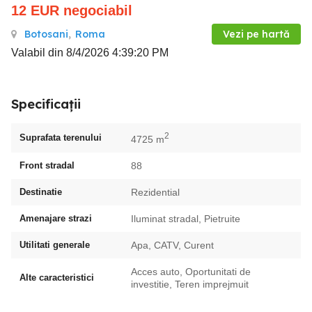
12
EUR
negociabil
Botosani
,
Roma
Vezi pe hartă
Valabil din 8/4/2026 4:39:20 PM
Specificații
2
Suprafata terenului
4725 m
Front stradal
88
Destinatie
Rezidential
Amenajare strazi
Iluminat stradal, Pietruite
Utilitati generale
Apa, CATV, Curent
Acces auto, Oportunitati de
Alte caracteristici
investitie, Teren imprejmuit