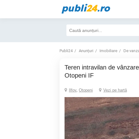
publi
24
.ro
Publi24
Anunțuri
Imobiliare
De vanz
Teren intravilan de vânzare, 1308 mp,
Otopeni IF
Ilfov
,
Otopeni
Vezi pe hartă