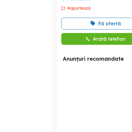
Raportează
Fă ofertă
Arată telefon
Anunțuri recomandate
Teren inravilan, Otopeni,
T
str 23 August, 700 mp (560
utili 140 cota de drum)
Otopeni