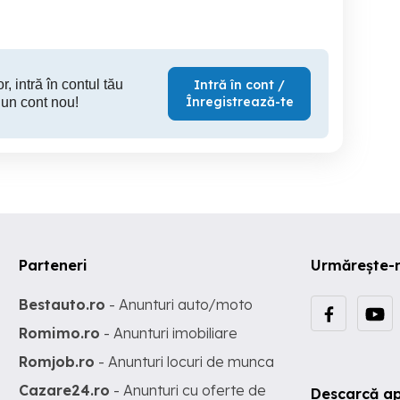
288,000 EUR
95 EUR
134
r, intră în contul tău
Intră în cont /
Înregistrează-te
 un cont nou!
Parteneri
Urmărește-
Bestauto.ro
- Anunturi auto/moto
Romimo.ro
- Anunturi imobiliare
Romjob.ro
- Anunturi locuri de munca
Cazare24.ro
- Anunturi cu oferte de
Descarcă ap