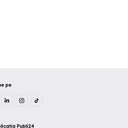
,352 EUR
105 EUR
150 EUR
ne pe
licația Publi24