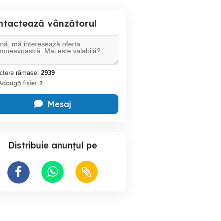
ntactează vânzătorul
ctere rămase:
2939
daugă fișier
?
Mesaj
Distribuie anunțul pe