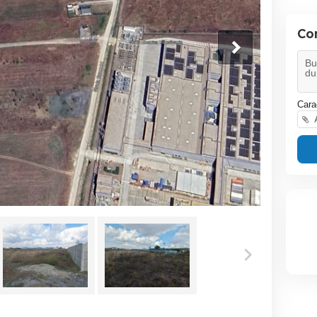
Co
Cara
A