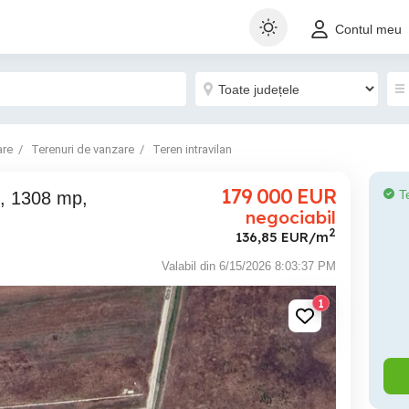
Contul meu
are
Terenuri de vanzare
Teren intravilan
179 000
EUR
T
negociabil
2
136,85 EUR/m
Valabil din 6/15/2026 8:03:37 PM
1