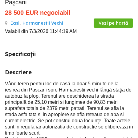
Paşcani.
28 500
EUR
negociabil
Iasi
,
Harmanestii Vechi
Vezi pe hartă
Valabil din 7/3/2026 11:44:19 AM
Specificații
Descriere
Vând teren pentru loc de casă la doar 5 minute de la
iesirea din Pascani spre Harmanestii vechi lângă staţia de
autobuz la plop. Terenul are deschiderea la strada
principalâ de 25,10 metri si lungimea de 90,83 metri
suprafata totala de 2379 metri patrati. Terenul se afla la
stada asfaltata si in apropiere se afla reteaua de apa si
curent electric. Se pot construi doua locuinţe. Toate actele
sunt in regula iar autorizatia de constructie se elibereaza in
timp foarte scurt.