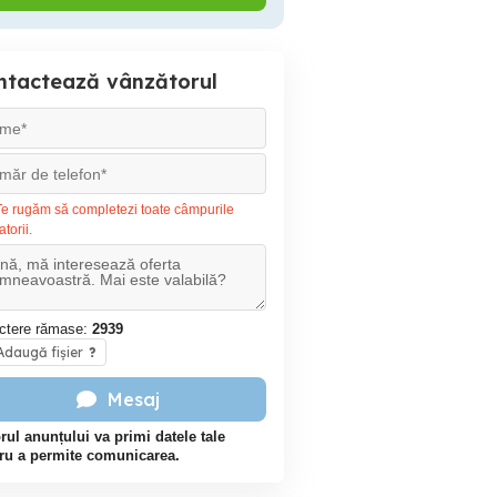
ntactează vânzătorul
e rugăm să completezi toate câmpurile
atorii.
ctere rămase:
2939
daugă fișier
?
Mesaj
rul anunțului va primi datele tale
ru a permite comunicarea.