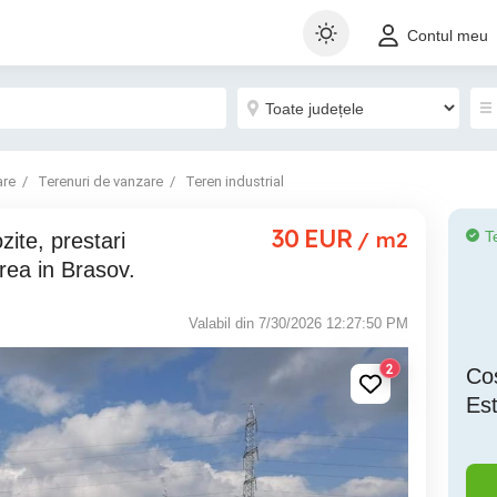
Contul meu
are
Terenuri de vanzare
Teren industrial
30
EUR
/ m2
T
area in Brasov.
Valabil din 7/30/2026 12:27:50 PM
2
Cos
Es