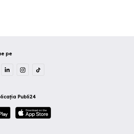
ne pe
licația Publi24