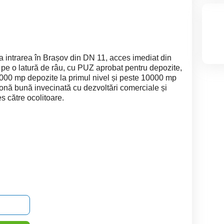
 la intrarea în Brașov din DN 11, acces imediat din
it pe o latură de râu, cu PUZ aprobat pentru depozite,
e 9000 mp depozite la primul nivel și peste 10000 mp
2, zonă bună invecinată cu dezvoltări comerciale și
s către ocolitoare.