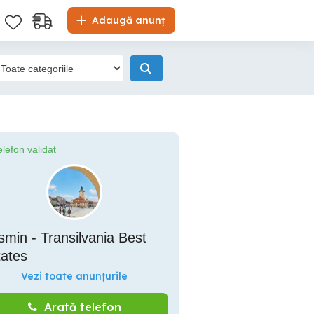
Adaugă anunț
elefon validat
min - Transilvania Best
tates
Vezi toate anunțurile
Arată telefon