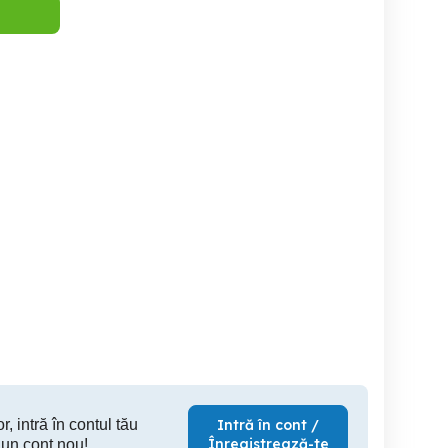
STATII DE STOCARE DE
Teren
Industrial Prejmer
48 Mw si135 Mw ready to
build
Brasov
Brasov
1,028,160 EUR
35,000 EUR
3
r, intră în contul tău
Intră în cont /
Înregistrează-te
 un cont nou!