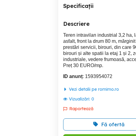
Specificații
Descriere
Teren intravilan industrial 3,2 ha,
asfalt, front la drum 80 m, mărgin
prestări servicii, birouri, din car
birouri și alte spatii la etaj 1 și 
industriale, vedere frumoasă, acce
Preț 30 EURO/mp.
ID anunț
: 1593954072
Vezi detalii pe romimo.ro
Vizualizări:
0
Raportează
Fă ofertă