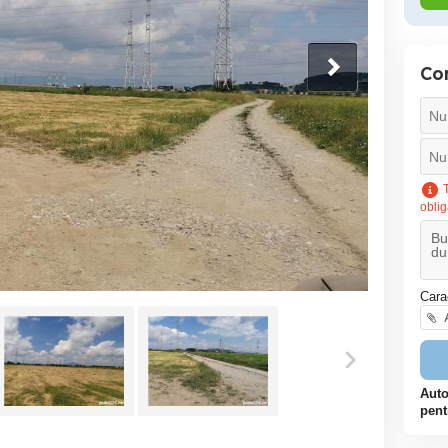
Co
T
oblig
Cara
A
Auto
pent