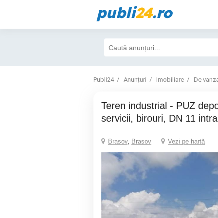
publi
24
.ro
Publi24
Anunțuri
Imobiliare
De vanz
Teren industrial - PUZ depozite, prestari
servicii, birouri, DN 11 intr
Brasov
,
Brasov
Vezi pe hartă