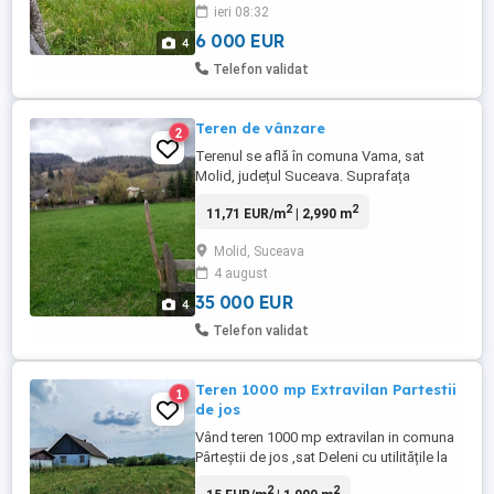
ieri 08:32
6 000 EUR
4
Telefon validat
Teren de vânzare
2
Terenul se află în comuna Vama, sat
Molid, județul Suceava. Suprafața
terenului este de 2990 mp.
2
2
11,71 EUR/m
| 2,990 m
Molid, Suceava
4 august
35 000 EUR
4
Telefon validat
Teren 1000 mp Extravilan Partestii
1
de jos
Vând teren 1000 mp extravilan in comuna
Pârteștii de jos ,sat Deleni cu utilitățile la
poartă ,apa ,canal ,curent electric ,drum
2
2