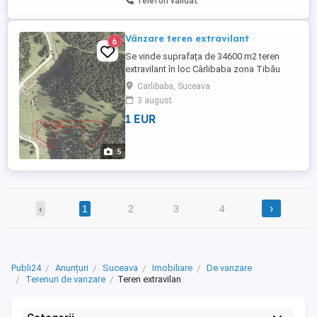
Telefon validat
Vânzare teren extravilant
6
Se vinde suprafața de 34600 m2 teren
extravilant în loc Cârlibaba zona Tibău
jud.Suceava
Carlibaba, Suceava
3 august
1 EUR
5
›
‹
1
2
3
4
Publi24
Anunțuri
Suceava
Imobiliare
De vanzare
Terenuri de vanzare
Teren extravilan