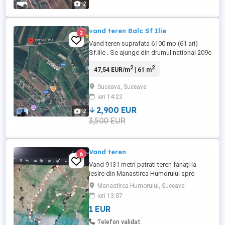
2
vand teren Balc Sf Ilie
2
Vand teren suprafata 6100 mp (61 ari)
Sf.Ilie . Se ajunge din drumul national 209c
suceava -frumoasa stanga (imediat dupa
2
2
47,54 EUR/m
| 61 m
intersectia cu Moara ) Biserica
SF.Ecaterina , pret 2900 euro arul -
Suceava, Suceava
promoție deschidere la drum : 58.88 m ,
ieri 14:23
lung 262.90 m celalata 211.26 m
inchiderea 25.79 m
2,900 EUR
2
3,500 EUR
Vand teren
6
Vand 9131 metri patrati teren fânați la
iesire din Manastirea Humorului spre
Poiana Micului,zona Todan(in camp).Mai
Manastirea Humorului, Suceava
multe detalii la telefon.
ieri 13:07
1 EUR
Telefon validat