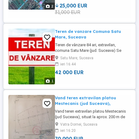
...
25,000 EUR
2
31,000 EUR
Teren de vanzare Comuna Satu
Mare, Suceava
Teren de vânzare 84 ari, extravilan,
comuna Satu Mare (jud. Suceava) Se
vinde teren extravilan cu suprafața de 84
Satu Mare, Suceava
ari situat în comuna Satu Mare, județul
ieri 16:44
Suceava. Mai multe informații la telefon: .
42 000 EUR
1
Vand teren extravilan platou
Mestecanis (jud Suceava),
Vand teren extravilan platou Mestecanis
(jud Suceava), situat la aprox. 200 m de
E58. Accesul se face pe drumul forestier
Vatra Dornei, Suceava
catre manastire. Terenul are destinatia
ieri 16:20
padure cu posibitati de constructie. Peisaj
70 000 EUR