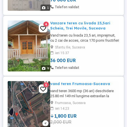
fabulos.
Telefon validat
1
Vanzare teren cu livada 23,5ari
4
Scheia, Trei Movile, Suceava
Vand teren cu livada 23,5 ari, imprejmuit,
cu 2 cai de acces, circa 170 pomi fructiferi
pe rod, fantana, cuptor pe lemne, casuta
Sfantu Ilie, Suceava
din lemn, bazin de apa. Situata la 9km de
ieri 15:37
oras, accesul pe drum de piatra din
36 000 EUR
europeana cca 250m, localitatea Trei
Movile, com Scheia.
Telefon validat
9
vand teren Frumoasa-Suceava
5
vand teren 3600 mp (36 ari) deschidere
25.80 ml 149 ml lungime extravilan la
intrarea in Frumoasa pe stanga inainte de
Frumoasa, Suceava
curba. pret 1800 euro ar negociabil
ieri 14:23
1,800 EUR
2,000 EUR