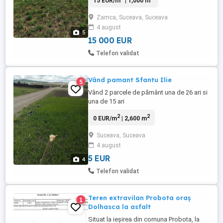
15 EUR/m
| 1,000 m
asfaltat,deschidere 16 m la drum,58m.
Pretabil pentru construcție casa ,aproape
Zamca, Suceava, Suceava
de stațiunea Cacica.
4 august
5
15 000 EUR
Telefon validat
Vând pamant Sfantu Ilie
5
Vând 2 parcele de pământ una de 26 ari si
una de 15 ari
2
2
0 EUR/m
| 2,600 m
Suceava, Suceava
4 august
5 EUR
4
Telefon validat
Teren extravilan Probota oraș
1
Dolhasca la asfalt
Situat la ieșirea din comuna Probota, la