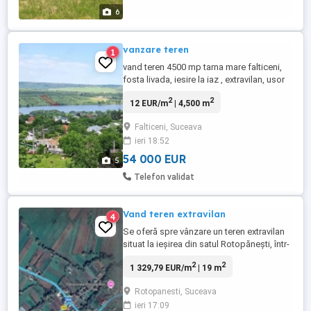
6
vanzare teren
1
vand teren 4500 mp tarna mare falticeni,
fosta livada, iesire la iaz , extravilan, usor
negociabil
2
2
12 EUR/m
| 4,500 m
Falticeni, Suceava
ieri 18:52
54 000 EUR
5
Telefon validat
Vand teren extravilan
4
Se oferă spre vânzare un teren extravilan
situat la ieșirea din satul Rotopănești, într-
o zonă liniștită și cu acces facil. Suprafață
2
2
1 329,79 EUR/m
| 19 m
generoasă: 18.800 mp ideală pentru
fermă, livadă, cultură de plante, pășunat
Rotopanesti, Suceava
sau investiție. Teren plat, ușor de lucrat, cu
ieri 17:09
priveliște deschisă și posibilități multiple