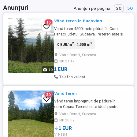
Anunțuri
20
50
Anunțuri pe pagină:
Vând teren în Bucovina
15
Vand teren 4500 metri pătrați în Com.
Panaci judetul Suceava. Pe teren este și
pădure, izvor. Sunt drumuri de acces fără
2
2
0 EUR/m
| 4,500 m
probleme. Terenul este intabulat toate
actele la zi. Pe teren se poate face o
Vatra Dornei, Suceava
cabanuta sau altceva, se poate pune o
ieri 21:17
caravană ( rulota) sau un container etc,
pentru odihna,relaxare, ...
1 EUR
10
Telefon validat
Vând teren
30
Vând teren împrejmuit de pădure în
com.Coșna.Terenul este ideal pentru
construirea unei cabane A Frame
Vatra Dornei, Suceava
deoarece este situat într-o zonă retrasă cu
ieri 20:02
acces auto,fără curent electric.Mai multe
1 EUR
detalii la nr. de telefon .
2 EUR