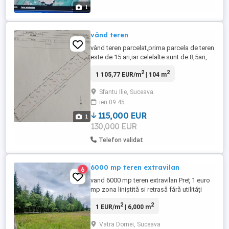
1
vând teren
vând teren parcelat,prima parcela de teren
este de 15 ari,iar celelalte sunt de 8,5ari,
total cu calea de acces este 1.04ha!
2
2
1 105,77 EUR/m
| 104 m
terenul se vinde compact, terenul este
situat în extravilanul satului Sf Ilie,zona
Sfantu Ilie, Suceava
Frumoasa, județul Suceava! relații la
ieri 09:45
telefon
115,000 EUR
1
130,000 EUR
Telefon validat
6000 mp teren extravilan
6
vand 6000 mp teren extravilan Preț 1 euro
mp zona liniștită si retrasă fără utilități
acces prin alte proprietăți zona ,sat podu
2
2
1 EUR/m
| 6,000 m
cosnei, comuna cosna
Vatra Dornei, Suceava