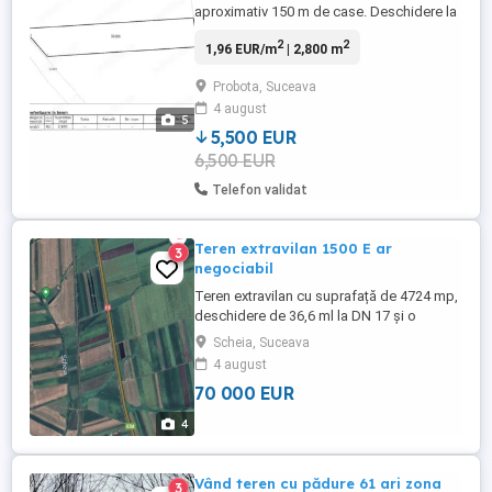
aproximativ 150 m de case. Deschidere la
asfalt mare cu șanț betonat, terenul este
2
2
1,96 EUR/m
| 2,800 m
drept, Terenul este situat in comuna
Probota, orasul Dolhasca, judetul
Probota, Suceava
Suceava,, in zona Lanut. Accesul la imobil
4 august
se realizeaza din drumul public asfaltat
5
DJ 208. Terenul este extravilan ...
5,500 EUR
6,500 EUR
Telefon validat
Teren extravilan 1500 E ar
3
negociabil
Teren extravilan cu suprafață de 4724 mp,
deschidere de 36,6 ml la DN 17 și o
lungime de 152 ml, respectiv 117 ml.
Scheia, Suceava
Terenul este situat pe ruta Suceava -
4 august
Scheia - Stroiesti ( DN 17, cca 300 m după
70 000 EUR
Dezmembrări auto, partea stânga). Este
pretabil pentru investiții fiind situat cu
4
deschidere la DN 17 ( construcții, ...
Vând teren cu pădure 61 ari zona
3