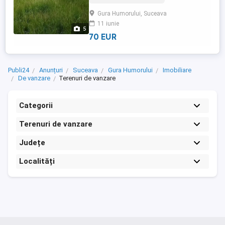
*Descriere:* OCAZIE RARĂ Str. Gheorghe
Gura Humorului, Suceava
Lazăr 2A, Gura Humorului Vând 2934 mp
11 iunie
INTRAVILAN în cea mai căutată zonă din
5
Gura Humorului, în buza Hotelului ...
70 EUR
Publi24
Anunțuri
Suceava
Gura Humorului
Imobiliare
De vanzare
Terenuri de vanzare
Categorii
Terenuri de vanzare
Județe
Localități