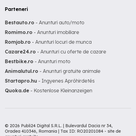
Parteneri
Bestauto.ro
- Anunturi auto/moto
Romimo.ro
- Anunturi imobiliare
Romjob.ro
- Anunturi locuri de munca
Cazare24.ro
- Anunturi cu oferte de cazare
Bestbike.ro
- Anunturi moto
Animalutul.ro
- Anunturi gratuite animale
Startapro.hu
- Ingyenes Apróhirdetés
Quoka.de
- Kostenlose Kleinanzeigen
© 2026 Publi24 Digital S.R.L. | Bulevardul Dacia nr 34,
Oradea 410346, Romania | Tax ID: RO20201084 -
site de