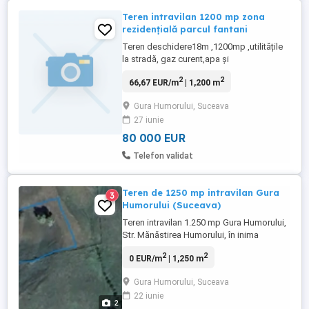
Teren intravilan 1200 mp zona
rezidențială parcul fantani
Teren deschidere18m ,1200mp ,utilitățile
la stradă, gaz curent,apa și
canalizare.,acte la zi posesie achitat
2
2
66,67 EUR/m
| 1,200 m
impozitul ,preț 80000 negociabil. Nu
deranjați inutil,dacă esti interesat sună-mă
Gura Humorului, Suceava
pentru detalii si imagini.
27 iunie
80 000 EUR
Telefon validat
Teren de 1250 mp intravilan Gura
3
Humorului (Suceava)
Teren intravilan 1.250 mp Gura Humorului,
Str. Mănăstirea Humorului, în inima
Bucovinei - Loc liniștit, aproape de
2
2
0 EUR/m
| 1,250 m
pădure, cu acces rapid către oraș, situat la
strada principală Este o zonă liniștită, cu
Gura Humorului, Suceava
un ritm domol, unde pădurea se vede
22 iunie
frumos în fundal, iar orașul rămâne la
2