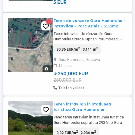
distanță foarte accesibil. ...
5 EUR
Teren de vanzare Gura Humorului -
1
intravilan - Parc Arinis - 3111m2
Teren intravilan de vânzare în Gura
Humorului Strada Ciprian Porumbescu -
vis-a-vis de Parcul Fântânii Muzicale În
2
2
80,36 EUR/m
| 3,111 m
inima pitorească a Bucovinei, la poalele
munților și la doar câțiva pași de renumitul
Gura Humorului, Suceava
Parc de Agrement Ariniș, vă prezentăm o
16 iunie
oportunitate rară de investiție într-una
1
dintre cele mai frumoase ...
250,000 EUR
280,000 EUR
Telefon validat
Teren intravilan în stațiunea
turistica Gura Humorului
Vând teren intravilan în stațiunea turistica
Gura Humorului suprafata 2934mp Gura
Humorului lângă Toaca Bellevue, View
2
2
0,02 EUR/m
| 2,934 m
Pârtie+Roată+Catedrală, Parcelabil