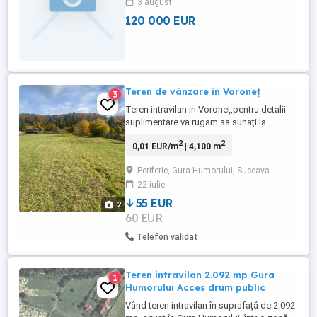
3 august
120 000 EUR
Teren de vânzare în Voroneț
3
Teren intravilan in Voroneț,pentru detalii
suplimentare va rugam sa sunați la
numărul de telefon
2
2
0,01 EUR/m
| 4,100 m
Periferie, Gura Humorului, Suceava
22 iulie
55 EUR
2
60 EUR
Telefon validat
Teren intravilan 2.092 mp Gura
1
Humorului Acces drum public
Vând teren intravilan în suprafață de 2.092