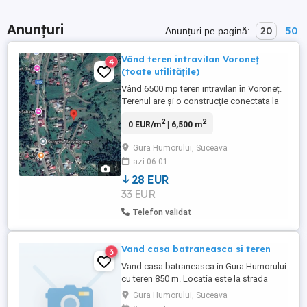
Anunțuri
20
50
Anunțuri pe pagină:
Vând teren intravilan Voroneț
4
(toate utilitățile)
Vând 6500 mp teren intravilan în Voroneț.
Terenul are și o construcție conectata la
utilități (energie electrică trifazat, apă,
2
2
0 EUR/m
| 6,500 m
canal, CATV). Terenul poate fi parcelat în
funcție de necesități.
Gura Humorului, Suceava
azi 06:01
1
28 EUR
33 EUR
Telefon validat
Vand casa batraneasca si teren
3
Vand casa batraneasca in Gura Humorului
cu teren 850 m. Locatia este la strada
principala, aproape de intersectia cu
Gura Humorului, Suceava
Voronet, avand toate utilitatile