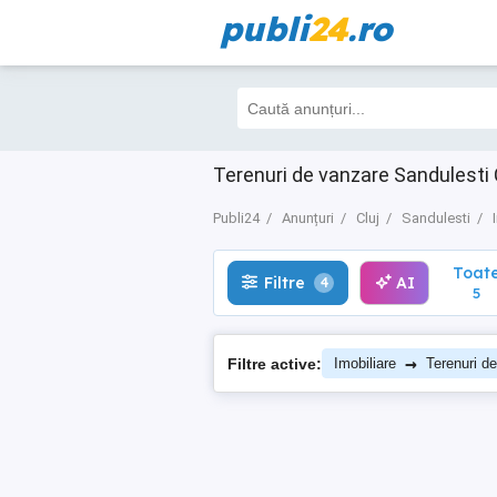
publi
24
.ro
Toate
Filtre
AI
4
5
Terenuri de vanzare Sandulesti Cl
Publi24
Anunțuri
Cluj
Sandulesti
Toat
Filtre
AI
4
5
→
Filtre active:
Imobiliare
Terenuri d