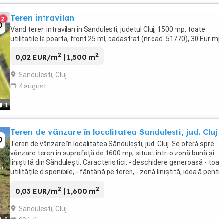
Teren intravilan
2
Vand teren intravilan in Sandulesti, judetul Cluj, 1500 mp, toate
utilitatile la poarta, front 25 ml, cadastrat (nr.cad. 51770), 30 Eur mp
2
2
0,02 EUR/m
| 1,500 m
Sandulesti, Cluj
4 august
1
Teren de vânzare în localitatea Sandulesti, jud. Cluj
Teren de vânzare în localitatea Săndulești, jud. Cluj. Se oferă spre
vânzare teren în suprafață de 1600 mp, situat într-o zonă bună și
liniștită din Săndulești. Caracteristici: - deschidere generoasă - to
utilitățile disponibile, - fântână pe teren, - zonă liniștită, ideală pent
construcție casa. Preț: ...
2
2
0,03 EUR/m
| 1,600 m
Sandulesti, Cluj