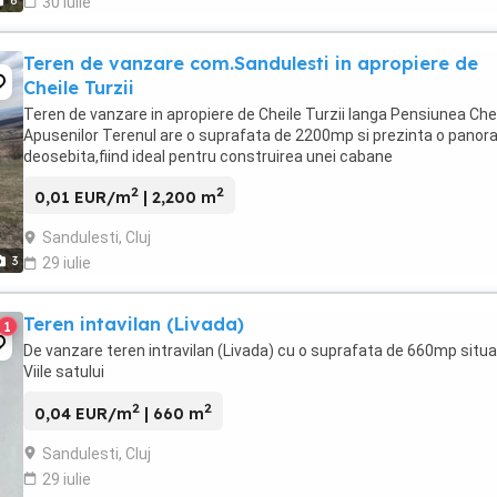
8
30 iulie
Teren de vanzare com.Sandulesti in apropiere de
Cheile Turzii
Teren de vanzare in apropiere de Cheile Turzii langa Pensiunea Che
Apusenilor Terenul are o suprafata de 2200mp si prezinta o pano
deosebita,fiind ideal pentru construirea unei cabane
2
2
0,01 EUR/m
| 2,200 m
Sandulesti, Cluj
3
29 iulie
Teren intavilan (Livada)
1
De vanzare teren intravilan (Livada) cu o suprafata de 660mp situa
Viile satului
2
2
0,04 EUR/m
| 660 m
Sandulesti, Cluj
29 iulie