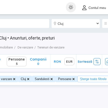
Persoane
Companii
RON
EUR
Sortează
Contul meu
5
0
uj • Anunturi, oferte, preturi
Imobiliare
De vanzare
Terenuri de vanzare
e
Persoane
Companii
RON
EUR
Sortează
5
0
e vanzare
Cluj
Sandulesti
Persoane
Șterge toate filtrele