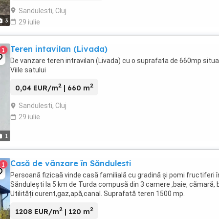
Sandulesti, Cluj
3
29 iulie
Teren intavilan (Livada)
1
De vanzare teren intravilan (Livada) cu o suprafata de 660mp situa
Viile satului
2
2
0,04 EUR/m
| 660 m
Sandulesti, Cluj
29 iulie
1
Casă de vânzare în Săndulesti
1
Persoană fizicaă vinde casă familială cu gradină și pomi fructiferi î
Săndulești la 5 km de Turda compusă din 3 camere ,baie, cămară, b
Utilități:curent,gaz,apă,canal. Suprafată teren 1500 mp.
2
2
1208 EUR/m
| 120 m