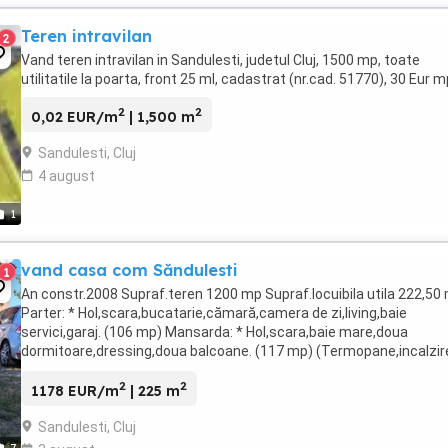
Teren intravilan
2
Vand teren intravilan in Sandulesti, judetul Cluj, 1500 mp, toate
utilitatile la poarta, front 25 ml, cadastrat (nr.cad. 51770), 30 Eur mp
2
2
0,02 EUR/m
| 1,500 m
Sandulesti, Cluj
4 august
1
vand casa com Săndulesti
1
An constr.2008 Supraf.teren 1200 mp Supraf.locuibila utila 222,50
Parter: * Hol,scara,bucatarie,cămară,camera de zi,living,baie
servici,garaj. (106 mp) Mansarda: * Hol,scara,baie mare,doua
dormitoare,dressing,doua balcoane. (117 mp) (Termopane,incalzir
centrala Gaz si Lemne,Livada cu 45 pomi
2
2
fructiferi,zmeur,mur,etc.Apa,Gaz,Curent,Canalizare,Internet.)
1178 EUR/m
| 225 m
*Posibilitate ...
Sandulesti, Cluj