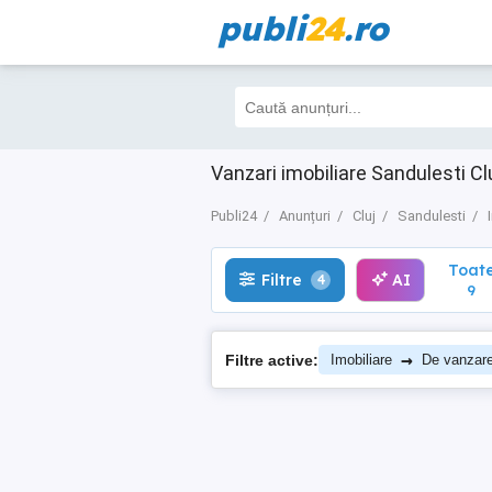
publi
24
.ro
Toate
Filtre
AI
4
9
Vanzari imobiliare Sandulesti Clu
Publi24
Anunțuri
Cluj
Sandulesti
Toat
Filtre
AI
4
9
→
Filtre active:
Imobiliare
De vanzar