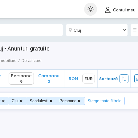
Persoane
Companii
RON
EUR
Sortează
Contul meu
9
0
j • Anunturi gratuite
Imobiliare
De vanzare
e
Persoane
Companii
RON
EUR
Sortează
9
0
e
Cluj
Sandulesti
Persoane
Șterge toate filtrele