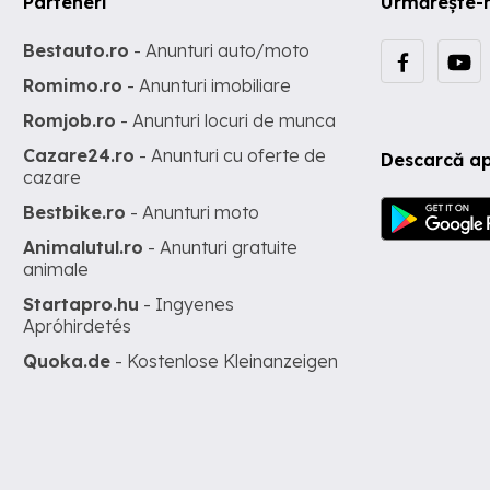
Parteneri
Urmărește-
Bestauto.ro
- Anunturi auto/moto
Romimo.ro
- Anunturi imobiliare
Romjob.ro
- Anunturi locuri de munca
Cazare24.ro
- Anunturi cu oferte de
Descarcă ap
cazare
Bestbike.ro
- Anunturi moto
Animalutul.ro
- Anunturi gratuite
animale
Startapro.hu
- Ingyenes
Apróhirdetés
Quoka.de
- Kostenlose Kleinanzeigen