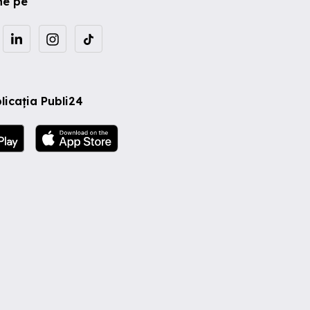
ne pe
licația Publi24