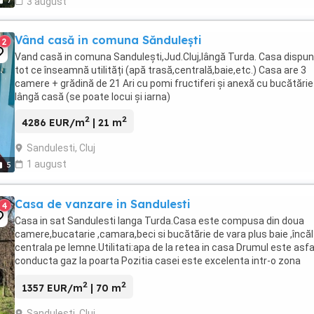
7
3 august
Vând casă in comuna Săndulești
2
Vand casă in comuna Sandulești,Jud.Cluj,lângă Turda. Casa dispu
tot ce înseamnă utilități (apă trasă,centrală,baie,etc.) Casa are 3
camere + grădină de 21 Ari cu pomi fructiferi și anexă cu bucătărie
lângă casă (se poate locui și iarna)
2
2
4286 EUR/m
| 21 m
Sandulesti, Cluj
1 august
5
Casa de vanzare in Sandulesti
4
Casa in sat Sandulesti langa Turda.Casa este compusa din doua
camere,bucatarie ,camara,beci si bucătărie de vara plus baie ,încăl
centrala pe lemne.Utilitati:apa de la retea in casa Drumul este asfa
conducta gaz la poarta Pozitia casei este excelenta intr-o zona
liniștită a satului in suprafata ...
2
2
1357 EUR/m
| 70 m
Sandulesti, Cluj