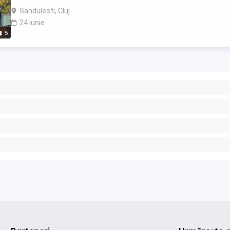
Sandulesti, Cluj
24 iunie
5