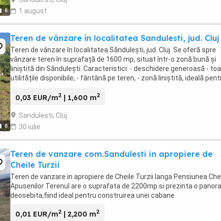
8
1 august
Teren de vânzare în localitatea Sandulesti, jud. Cluj
Teren de vânzare în localitatea Săndulești, jud. Cluj. Se oferă spre
vânzare teren în suprafață de 1600 mp, situat într-o zonă bună și
liniștită din Săndulești. Caracteristici: - deschidere generoasă - to
utilitățile disponibile, - fântână pe teren, - zonă liniștită, ideală pent
construcție casa. Preț: ...
2
2
0,03 EUR/m
| 1,600 m
Sandulesti, Cluj
8
30 iulie
Teren de vanzare com.Sandulesti in apropiere de
Cheile Turzii
Teren de vanzare in apropiere de Cheile Turzii langa Pensiunea Che
Apusenilor Terenul are o suprafata de 2200mp si prezinta o pano
deosebita,fiind ideal pentru construirea unei cabane
2
2
0,01 EUR/m
| 2,200 m