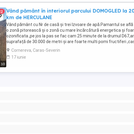
Vând pământ în interiorul parcului DOMOGLED la 2
22
km de HERCULANE
Vând pământ cu Nr de casă și trei Izvoare de apă.Pamantul se află 
o zonă pitorească și o zonă cu mare încărcătură energetica și foa
ozonificata ,pe jos la pas se fac cam 25 minute de la drumul D67,ar
suprafață de 30.000 de metri și are foarte multi pomi fructiferi ,ca
este deteriorata ...
Cornereva, Caras-Severin
17 iunie
10