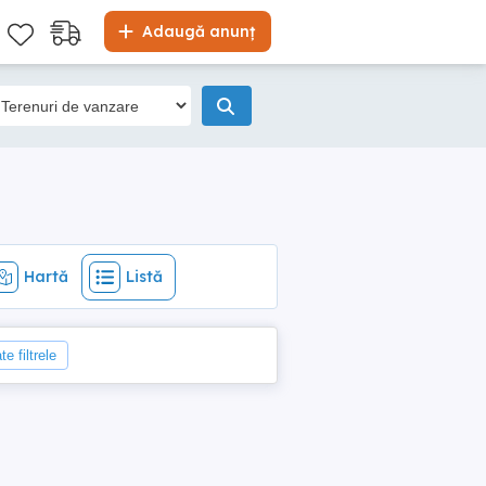
Hartă
Listă
Adaugă anunț
Hartă
Listă
e filtrele