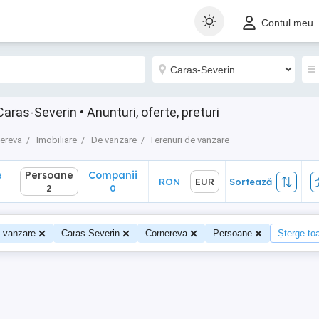
Persoane
Companii
RON
EUR
Sortează
Contul meu
2
0
ras-Severin • Anunturi, oferte, preturi
ereva
Imobiliare
De vanzare
Terenuri de vanzare
e
Persoane
Companii
RON
EUR
Sortează
2
0
e vanzare
Caras-Severin
Cornereva
Persoane
Șterge toat