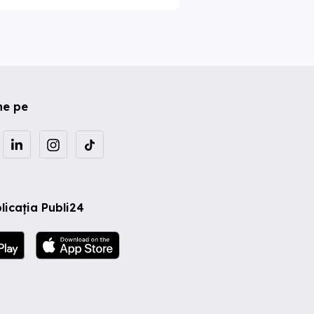
ne pe
licația Publi24