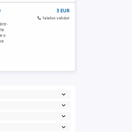
0
3 EUR
Telefon validat
într-
rte
e o
sa