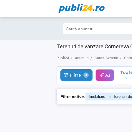
publi
24
.ro
Toate
Filtre
AI
4
2
Terenuri de vanzare Cornereva Ca
Publi24
Anunțuri
Caras-Severin
Corn
Toat
Filtre
AI
4
2
→
Filtre active:
Imobiliare
Terenuri d