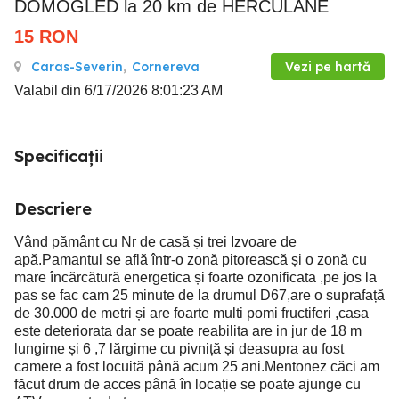
DOMOGLED la 20 km de HERCULANE
15
RON
Caras-Severin
,
Cornereva
Vezi pe hartă
Valabil din 6/17/2026 8:01:23 AM
Specificații
Descriere
Vând pământ cu Nr de casă și trei Izvoare de
apă.Pamantul se află într-o zonă pitorească și o zonă cu
mare încărcătură energetica și foarte ozonificata ,pe jos la
pas se fac cam 25 minute de la drumul D67,are o suprafață
de 30.000 de metri și are foarte multi pomi fructiferi ,casa
este deteriorata dar se poate reabilita are in jur de 18 m
lungime și 6 ,7 lărgime cu pivniță și deasupra au fost
camere a fost locuită până acum 25 ani.Mentonez căci am
făcut drum de acces până în locație se poate ajunge cu