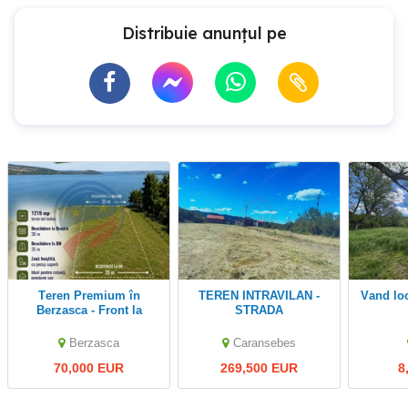
Distribuie anunțul pe
Teren Premium în
TEREN INTRAVILAN -
Vand l
Berzasca - Front la
STRADA
Dunăre + DN57 - De
AEROPORTULUI\
vanzare
CARANSEBEȘ\JUD.CARAȘ-
Berzasca
Caransebes
SEVERIN
70,000 EUR
269,500 EUR
8