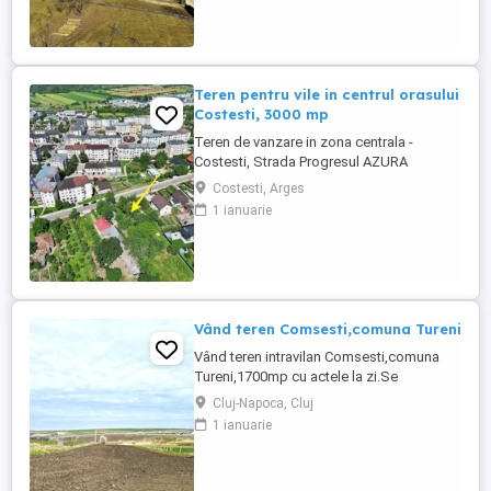
zonă liniștită și pitorească. Priveliște
deosebită către Munții Iezer-Păpușa
Acces facil – drum asfaltat ...
Teren pentru vile in centrul orasului
Costesti, 3000 mp
Teren de vanzare in zona centrala -
Costesti, Strada Progresul AZURA
Imobiliare va propune spre vanzare un
Costesti, Arges
teren intravilan cu un real potential
1 ianuarie
investitional, situat in centrul orasului
Costesti, pe Strada Progresul, vis-a-vis de
blocuri, intr-o zona cu acces facil si toate
utilitatile disponibile. ...
Vând teren Comsesti,comuna Tureni
Vând teren intravilan Comsesti,comuna
Tureni,1700mp cu actele la zi.Se
parceleaza la cerere
Cluj-Napoca, Cluj
1 ianuarie