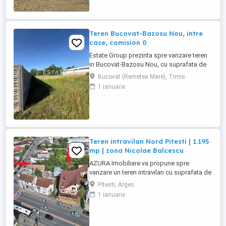
Teren Bucovat-Bazosu Nou, intre
case, comision 0
Estate Group prezinta spre vanzare teren
in Bucovat-Bazosu Nou, cu suprafata de
663 mp si front stradal de 18 ml, intr-o
Bucovat (Remetea Mare), Timis
zona in plina dezvoltare, cu drumuri
1 ianuarie
pietruite. Utilitati: curent, gaz, apa, iluminat
stradal. Pretabil casa individuala sau
duplex. Pret: 42.000 Euro Pentru mai multe
detalii despre ...
Teren intravilan Nord Pitesti | 1.195
mp | zona Nicolae Balcescu
AZURA Imobiliare va propune spre
vanzare un teren intravilan cu suprafata de
1.195 mp, situat in partea de Nord a
Pitesti, Arges
municipiului Pitesti, in zona Bulevardul
1 ianuarie
Nicolae Balcescu - strada George Cosbuc,
in planul doi, cu acces facil si potential
excelent pentru investitie. Terenul