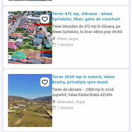
beneficiaza de deschidere ...
Teren 472 mp, Găvana - Aleea
Spitalului, liber, gata de construit
Teren intravilan de 472 mp în Găvana, pe
Aleea Spitalului, la doar câțiva pași de Bd.
Nicolae Bălcescu. Un loc în care poți
Pitesti, Arges
construi fără să te muți la periferie: rămâi
1 ianuarie
în oraș, cu tot ce înseamnă asta. Terenul
este complet liber, cu acces auto direct
din stradă și deschidere rezonabilă pentru
locația ...
Teren 2500 mp în natură, Valea
Bratia, priveliște spre munți
Teren de vânzare – 2500 mp în zonă
superbă, Valea Râului Bratia AZURA
Imobiliare va oferă spre vânzare teren în
Berevoesti, Arges
suprafață de 2500 mp, cu deschidere de
1 ianuarie
28 m, situat pe Valea Râului Bratia, într-o
zonă liniștită și pitorească. Priveliște
deosebită către Munții Iezer-Păpușa
Acces facil – drum asfaltat ...