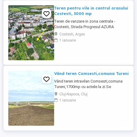
Teren pentru vile in centrul orasului
Costesti, 3000 mp
Teren de vanzare in zona centrala -
Costesti, Strada Progresul AZURA
Imobiliare va propune spre vanzare un
Costesti, Arges
teren intravilan cu un real potential
1 ianuarie
investitional, situat in centrul orasului
Costesti, pe Strada Progresul, vis-a-vis de
blocuri, intr-o zona cu acces facil si toate
utilitatile disponibile. ...
Vând teren Comsesti,comuna Tureni
Vând teren intravilan Comsesti,comuna
Tureni,1700mp cu actele la zi.Se
parceleaza la cerere
Cluj-Napoca, Cluj
1 ianuarie