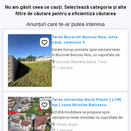
Nu am găsit ceea ce cauți.
Selectează categoria și alte
filtre de căutare pentru a eficientiza căutarea
Anunțuri care te-ar putea interesa
Teren Bucovat-Bazosu Nou, intre
case, comision 0
Estate Group prezinta spre vanzare teren
in Bucovat-Bazosu Nou, cu suprafata de
663 mp si front stradal de 18 ml, intr-o
Bucovat (Remetea Mare), Timis
zona in plina dezvoltare, cu drumuri
1 ianuarie
pietruite. Utilitati: curent, gaz, apa, iluminat
stradal. Pretabil casa individuala sau
duplex. Pret: 42.000 Euro Pentru mai multe
detalii despre ...
Teren intravilan Nord Pitesti | 1.195
mp | zona Nicolae Balcescu
AZURA Imobiliare va propune spre
vanzare un teren intravilan cu suprafata de
1.195 mp, situat in partea de Nord a
Pitesti, Arges
municipiului Pitesti, in zona Bulevardul
1 ianuarie