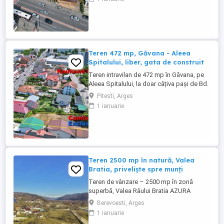
Nicolae Balcescu - strada George Cosbuc,
in planul doi, cu acces facil si potential
excelent pentru investitie. Terenul
beneficiaza de deschidere ...
Teren 472 mp, Găvana - Aleea
Spitalului, liber, gata de construit
Teren intravilan de 472 mp în Găvana, pe
Aleea Spitalului, la doar câțiva pași de Bd.
Nicolae Bălcescu. Un loc în care poți
Pitesti, Arges
construi fără să te muți la periferie: rămâi
1 ianuarie
în oraș, cu tot ce înseamnă asta. Terenul
este complet liber, cu acces auto direct
din stradă și deschidere rezonabilă pentru
locația ...
Teren 2500 mp în natură, Valea
Bratia, priveliște spre munți
Teren de vânzare – 2500 mp în zonă
superbă, Valea Râului Bratia AZURA
Imobiliare va oferă spre vânzare teren în
Berevoesti, Arges
suprafață de 2500 mp, cu deschidere de
1 ianuarie
28 m, situat pe Valea Râului Bratia, într-o