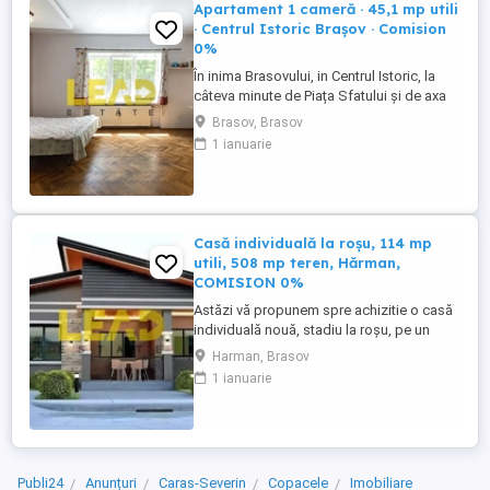
Apartament 1 cameră · 45,1 mp utili
· Centrul Istoric Brașov · Comision
0%
În inima Brasovului, in Centrul Istoric, la
câteva minute de Piața Sfatului și de axa
pietonală a orașului, vă propunem spre
Brasov, Brasov
achiziție prezentul apartament care face
1 ianuarie
parte dintr-un imobil construit în 1928, cu
structură și amprente arhitecturale ale
perioadei interbelice. Accesul se face
printr-o curte ...
Casă individuală la roșu, 114 mp
utili, 508 mp teren, Hărman,
COMISION 0%
Astăzi vă propunem spre achizitie o casă
individuală nouă, stadiu la roșu, pe un
teren generos de 508 mp, cu utilități, în
Harman, Brasov
Hărman, la 10 minute de Brașov.
1 ianuarie
Construcție 2026, structură din cadre
beton armat cu zidărie BCA nut-feder,
acoperiș din tablă fălțuită montată. Regim
parter. Înălțime liberă 3,05 ...
Publi24
Anunțuri
Caras-Severin
Copacele
Imobiliare