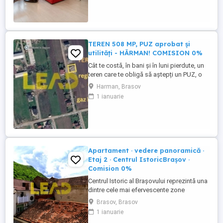
utilizat pentru locuire permanentă sau
investiție. Apartamentul se vinde mobilat
și utilat, fiind liber ...
TEREN 508 MP, PUZ aprobat și
utilități - HĂRMAN! COMISION 0%
Cât te costă, în bani și în luni pierdute, un
teren care te obligă să aștepți un PUZ, o
extindere de rețea sau un aviz de la
Harman, Brasov
primărie? Aici, tot acest drum este deja
1 ianuarie
parcurs — terenul este gata de construit
din prima zi! Nu “promis” pentru peste un
an, NU în "apropiere". 508 mp, formă
regulată, front ...
Apartament · vedere panoramică ·
Etaj 2 · Centrul IstoricBrașov ·
Comision 0%
Centrul Istoric al Brașovului reprezintă una
dintre cele mai efervescente zone
imobiliare din România, nu doar Brașov!
Brasov, Brasov
Pe strada N. Bălcescu, la nr. 31, vă
1 ianuarie
prezentăm spre achiziție un apartament