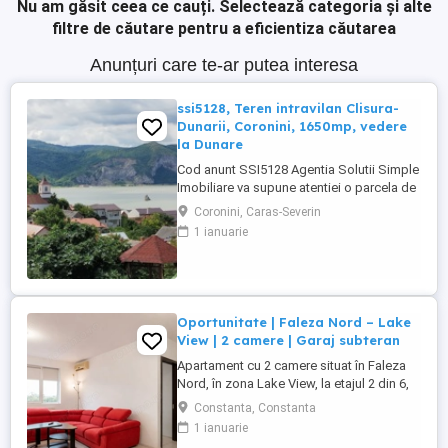
Nu am găsit ceea ce cauți.
Selectează categoria și alte
filtre de căutare pentru a eficientiza căutarea
Anunțuri care te-ar putea interesa
ssi5128, Teren intravilan Clisura-
Dunarii, Coronini, 1650mp, vedere
la Dunare
Cod anunt SSI5128 Agentia Solutii Simple
Imobiliare va supune atentiei o parcela de
1650mp teren extravilan In Comuna
Coronini, Caras-Severin
Coronini-Clisura Dunarii, la o distanta
1 ianuarie
considerabila de acesta dar cu o priveliste
superba, intr-o zona in plina dezvoltare cu
potential turistic, dar si ca zona de
recreere personala ...
Oportunitate | Faleza Nord – Lake
View | 2 camere | Garaj subteran
Apartament cu 2 camere situat în Faleza
Nord, în zona Lake View, la etajul 2 din 6,
într-un bloc construit în 2008. Suprafața
Constanta, Constanta
utilă este de 46,19 mp, cu
1 ianuarie
compartimentare practică și spații ușor de