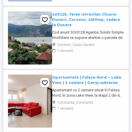
acoperiș din tablă fălțuită montată. Regim
parter. Înălțime liberă 3,05 ...
ssi5128, Teren intravilan Clisura-
Dunarii, Coronini, 1650mp, vedere
la Dunare
Cod anunt SSI5128 Agentia Solutii Simple
Imobiliare va supune atentiei o parcela de
1650mp teren extravilan In Comuna
Coronini, Caras-Severin
Coronini-Clisura Dunarii, la o distanta
1 ianuarie
considerabila de acesta dar cu o priveliste
superba, intr-o zona in plina dezvoltare cu
potential turistic, dar si ca zona de
recreere personala ...
Oportunitate | Faleza Nord – Lake
View | 2 camere | Garaj subteran
Apartament cu 2 camere situat în Faleza
Nord, în zona Lake View, la etajul 2 din 6,
într-un bloc construit în 2008. Suprafața
Constanta, Constanta
utilă este de 46,19 mp, cu
1 ianuarie
compartimentare practică și spații ușor de
utilizat pentru locuire permanentă sau
investiție. Apartamentul se vinde mobilat
și utilat, fiind liber ...