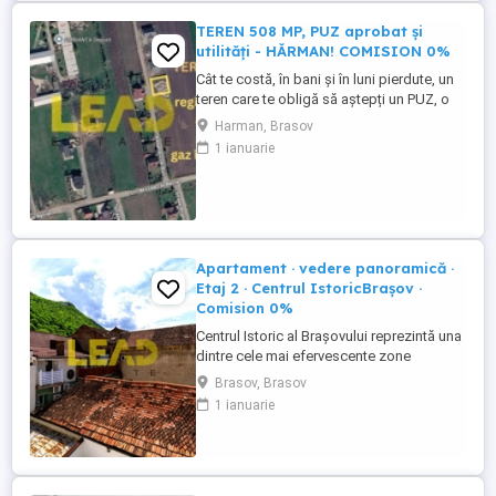
TEREN 508 MP, PUZ aprobat și
utilități - HĂRMAN! COMISION 0%
Cât te costă, în bani și în luni pierdute, un
teren care te obligă să aștepți un PUZ, o
extindere de rețea sau un aviz de la
Harman, Brasov
primărie? Aici, tot acest drum este deja
1 ianuarie
parcurs — terenul este gata de construit
din prima zi! Nu “promis” pentru peste un
an, NU în "apropiere". 508 mp, formă
regulată, front ...
Apartament · vedere panoramică ·
Etaj 2 · Centrul IstoricBrașov ·
Comision 0%
Centrul Istoric al Brașovului reprezintă una
dintre cele mai efervescente zone
imobiliare din România, nu doar Brașov!
Brasov, Brasov
Pe strada N. Bălcescu, la nr. 31, vă
1 ianuarie
prezentăm spre achiziție un apartament
cu o cameră situat într-un imobil construit
în 1928, structură interbelică, la câteva
minute de Piața Sfatului ...