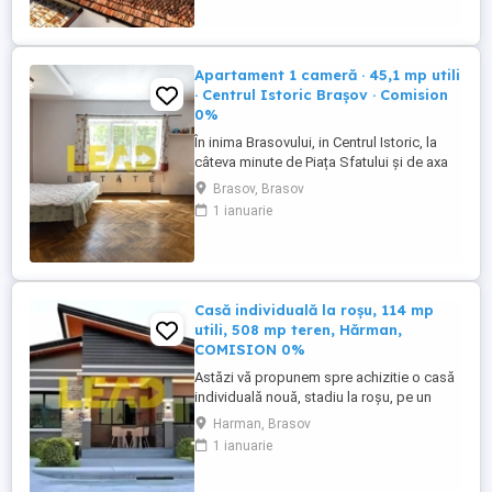
cu o cameră situat într-un imobil construit
în 1928, structură interbelică, la câteva
minute de Piața Sfatului ...
Apartament 1 cameră · 45,1 mp utili
· Centrul Istoric Brașov · Comision
0%
În inima Brasovului, in Centrul Istoric, la
câteva minute de Piața Sfatului și de axa
pietonală a orașului, vă propunem spre
Brasov, Brasov
achiziție prezentul apartament care face
1 ianuarie
parte dintr-un imobil construit în 1928, cu
structură și amprente arhitecturale ale
perioadei interbelice. Accesul se face
printr-o curte ...
Casă individuală la roșu, 114 mp
utili, 508 mp teren, Hărman,
COMISION 0%
Astăzi vă propunem spre achizitie o casă
individuală nouă, stadiu la roșu, pe un
teren generos de 508 mp, cu utilități, în
Harman, Brasov
Hărman, la 10 minute de Brașov.
1 ianuarie
Construcție 2026, structură din cadre
beton armat cu zidărie BCA nut-feder,