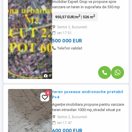
Imobiliar Expert Grup va propune spre
vanzare un teren in suprafata de 530 mp
incadrat conform PUG in zona urbanistica
2
2
950,57 EUR/m
| 526 m
M3 ( Pot 60%,CUT 2.5). Terenul are o
deschidere la strada de 3.5m,(pe 25 m, nu
Sector 2, Bucuresti
este afectata suprafata terenului) dupa
ieri 17:51
care se largeste,conform schitei atasate.
500 000 EUR
Telefon validat
3
teren șoseaua andronache pretabil
4
P+4
Agenție imobiliara propune pentru vanzare
teren intravilan 1000 mp,stradal situat pe
ȘOSEAUA Andronache deschidere 27m,
Sector 2, Bucuresti
toate utilitățile, Certificat urbanism
ieri 17:47
2025,pentru construcție P+4E,NU DORIM
600 000 EUR
colaborare sau Apartamente,etc! PREȚ