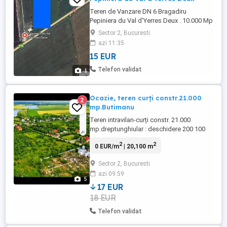
Teren de Vanzare DN 6 Bragadiru
Pepiniera du Val d'Yerres Deux . 10.000 Mp
Are Cadastru Intabulat. Propietar !
Sector 2, Bucuresti
azi 11:35
15 EUR
Telefon validat
1
Ocazie, teren curți constr.21.000
2
mp.Butimanu
Teren intravilan-curți constr. 21.000
mp.dreptunghiular : deschidere 200 100
m.liniari inconjurat de un gard căram.de
2
2
0 EUR/m
| 20,100 m
2m , acces direct in lac, drum nou asfaltat
la 50 m de DN1 A si centr.com.Butimanu
Sector 2, Bucuresti
Dîmbovița pe șos.Buc.-Târgoviște si
azi 09:59
paralel cu DN 1-Buc.-Ploiesti la 35 km.de
5
Bucuresti. Terenul se ...
17 EUR
18 EUR
Telefon validat