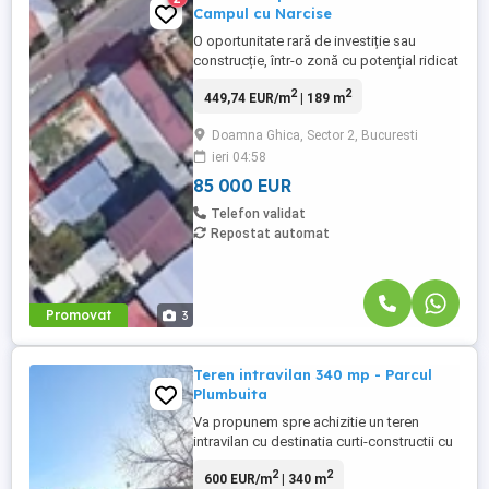
Campul cu Narcise
O oportunitate rară de investiție sau
construcție, într-o zonă cu potențial ridicat
de dezvoltare! Suprafață totală: 189 mp
2
2
449,74 EUR/m
| 189 m
Deschidere stradală: 16 metri liniari Regim
pretabil: rezidențial, comercial sau mixt
Doamna Ghica, Sector 2, Bucuresti
Localizare excelentă: Terenul se află pe
ieri 04:58
Str. Câmpul cu Narcise într-un cartier activ
și dinamic, ...
85 000 EUR
Telefon validat
Repostat automat
Promovat
3
Teren intravilan 340 mp - Parcul
Plumbuita
Va propunem spre achizitie un teren
intravilan cu destinatia curti-constructii cu
suprafata masurata de 340 de metri
2
2
600 EUR/m
| 340 m
patrati, aflat pe str. Tamaioarei, in acte, dar