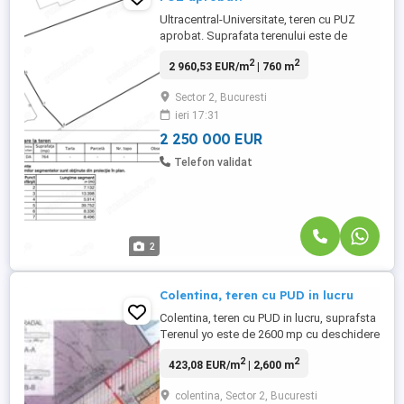
Ultracentral-Universitate, teren cu PUZ
aprobat. Suprafata terenului este de
760mp, deschidere de 19 ml și se
2
2
2 960,53 EUR/m
| 760 m
construiește 2S+P+5, CUT 3,9 și POT 65%
Sector 2, Bucuresti
ieri 17:31
2 250 000 EUR
Telefon validat
2
Colentina, teren cu PUD in lucru
Colentina, teren cu PUD in lucru, suprafsta
Terenul yo este de 2600 mp cu deschidere
de 44 ml. POT 30% , CUT 3.2
2
2
423,08 EUR/m
| 2,600 m
colentina, Sector 2, Bucuresti