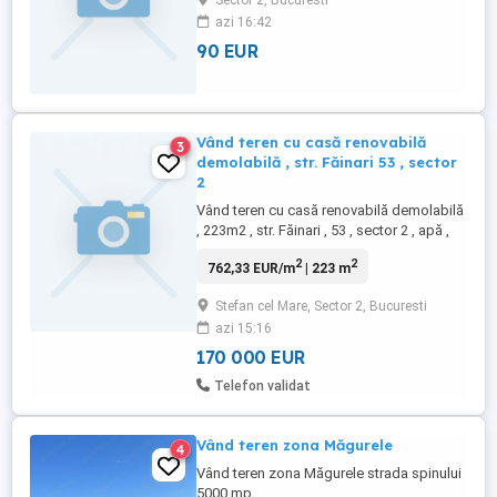
Sector 2, Bucuresti
separat, pentru că are cadastre diferite și
azi 16:42
căi de acces separate.
90 EUR
Vând teren cu casă renovabilă
3
demolabilă , str. Făinari 53 , sector
2
Vând teren cu casă renovabilă demolabilă
, 223m2 , str. Făinari , 53 , sector 2 , apă ,
canal , curent , gaze la poartă , deschidere
2
2
762,33 EUR/m
| 223 m
mică 2m , (alee de servitute) , acte în
regulă . Tel. . Sunați după ora 14.30 .
Stefan cel Mare, Sector 2, Bucuresti
azi 15:16
170 000 EUR
Telefon validat
Vând teren zona Măgurele
4
Vând teren zona Măgurele strada spinului
5000 mp