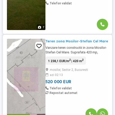
Telefon validat
7
Teren zona Mosilor-Stefan Cel Mare
Vanzare teren constructii in zona Mosilor-
Stefan Cel Mare. Suprafata 420 mp,
deschidere stradala de 15m. Pe teren se
2
2
1 238,1 EUR/m
| 420 m
afla o casa demolabila cu amprenta
100mp.Toate utilitatile pe teren. Acces
mosilor, Sector 2, Bucuresti
imediat catre Stefan Cel Mare, Calea
azi 02:13
Mosilor, sau Mihai Eminescu
520 000 EUR
Telefon validat
Repostat automat