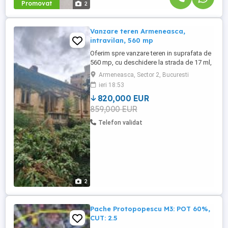
Promovat
2
Vanzare teren Armeneasca,
intravilan, 560 mp
Oferim spre vanzare teren in suprafata de
560 mp, cu deschidere la strada de 17 ml,
in imediata apropiere a Bd. Carol si a Caii
Armeneasca, Sector 2, Bucuresti
Mosilor. Pe teren exista edificata o
ieri 18:53
constructie, de 219 mp (imobil ce nu
820,000 EUR
poate fi demolat conform ultimului CU) si
859,000 EUR
construi bloc de locuinte, desi exista un
studiu de specialitate ...
Telefon validat
2
Pache Protopopescu M3: POT 60%,
CUT: 2.5