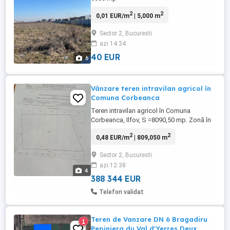
2
2
0,01 EUR/m
| 5,000 m
Sector 2, Bucuresti
azi 14:34
40 EUR
6
Vânzare teren intravilan agricol în
Comuna Corbeanca
Teren intravilan agricol în Comuna
Corbeanca, Ilfov, S =8090,50 mp. Zonă în
dezvoltare pentru construcții imobiliare,
2
2
0,48 EUR/m
| 809,050 m
cu utilități la 200.m, gaze naturale,
electricitate,asfalt. Acces la autostradă
Sector 2, Bucuresti
A0. Preț : 48 mp.
azi 12:38
4
388 344 EUR
Telefon validat
Teren de Vanzare DN 6 Bragadiru
1
Pepiniera du Val d'Yerres Deux