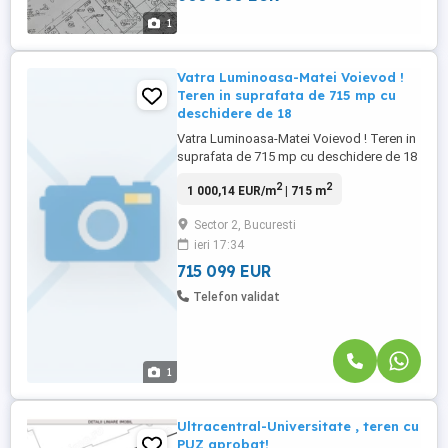
600.000 euro . Comision agentie 2 %
1
Vatra Luminoasa-Matei Voievod !
Teren in suprafata de 715 mp cu
deschidere de 18
Vatra Luminoasa-Matei Voievod ! Teren in
suprafata de 715 mp cu deschidere de 18
ml.Pe teren se poate construi S+P+2+M.
2
2
1 000,14 EUR/m
| 715 m
CUT 1.57 si POT 45%
Sector 2, Bucuresti
ieri 17:34
715 099 EUR
Telefon validat
1
Ultracentral-Universitate , teren cu
PUZ aprobat!