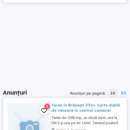
Anunțuri
20
50
Anunțuri pe pagină:
Teren în Brănești Ilfov. Curte dublă
5
de vânzare în centrul comunei
Teren de 1280 mp, cu două ieșiri, una la
DN 3 și una pe str. Unirii. Terenul poate fi
folosit integral, sau poate fi vândut