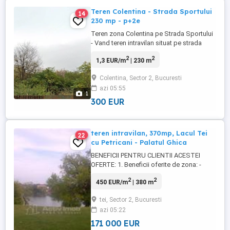
Teren Colentina - Strada Sportului
14
230 mp - p+2e
Teren zona Colentina pe Strada Sportului
- Vand teren intravilan situat pe strada
Sportului, pozitionat excelent intre case.
2
2
1,3 EUR/m
| 230 m
Ideal pentru constructie rezidentiala.
Detalii Teren Suprafata: 230 mp
Colentina, Sector 2, Bucuresti
Deschidere: 12 mp Regim inaltime:
azi 05:55
Urbanism P + 2E Utilitati: Toate utilitatile
1
disponibile la teren Pret ...
300 EUR
teren intravilan, 370mp, Lacul Tei
22
cu Petricani - Palatul Ghica
BENEFICII PENTRU CLIENTII ACESTEI
OFERTE: 1. Beneficii oferite de zona: -
terenul se afla in zona Lacul Tei langa
2
2
450 EUR/m
| 380 m
Palatul Ghica Tei, vis-a-vis de benzinaria
Lukoil- intersectia Lacul Tei cu Doamna
tei, Sector 2, Bucuresti
Ghica 2. Beneficii tehnice ale ofertei: -
azi 05:22
teren intravilan cu suprafata de 380 mp -
deschidere 15 mp - ...
171 000 EUR