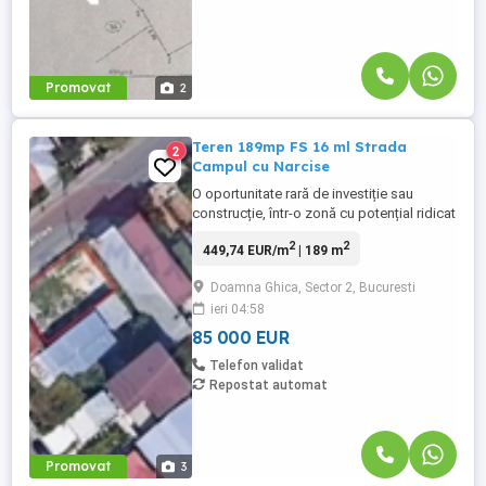
Promovat
2
Teren 189mp FS 16 ml Strada
2
Campul cu Narcise
O oportunitate rară de investiție sau
construcție, într-o zonă cu potențial ridicat
de dezvoltare! Suprafață totală: 189 mp
2
2
449,74 EUR/m
| 189 m
Deschidere stradală: 16 metri liniari Regim
pretabil: rezidențial, comercial sau mixt
Doamna Ghica, Sector 2, Bucuresti
Localizare excelentă: Terenul se află pe
ieri 04:58
Str. Câmpul cu Narcise într-un cartier activ
și dinamic, ...
85 000 EUR
Telefon validat
Repostat automat
Promovat
3