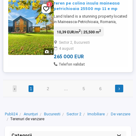
teren pe colina insula maineasa
2
petrichioaia 25500 mp 11 e mp
Land Island is a stunning property located
in Maineasca-Petrichioaia, Romania,
spanning an impressive 25,500 square
2
2
10,39 EUR/m
| 25,500 m
meters. This expansive land offers a
unique opportunity for developers,
Sector 2, Bucuresti
investors, and those seeking a private
4 august
retreat in a serene natural environment.
1
Located just 30 kilometers south ...
265 000 EUR
Telefon validat
›
‹
1
2
…
5
6
Publi24
Anunțuri
Bucuresti
Sector 2
Imobiliare
De vanzare
Terenuri de vanzare
Categorii