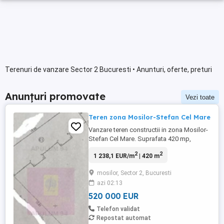
Terenuri de vanzare Sector 2 Bucuresti • Anunturi, oferte, preturi
Anunțuri promovate
Vezi toate
Teren zona Mosilor-Stefan Cel Mare
Vanzare teren constructii in zona Mosilor-
Stefan Cel Mare. Suprafata 420 mp,
deschidere stradala de 15m. Pe teren se
2
2
1 238,1 EUR/m
| 420 m
afla o casa demolabila cu amprenta
100mp.Toate utilitatile pe teren. Acces
mosilor, Sector 2, Bucuresti
imediat catre Stefan Cel Mare, Calea
azi 02:13
Mosilor, sau Mihai Eminescu
520 000 EUR
Telefon validat
Repostat automat