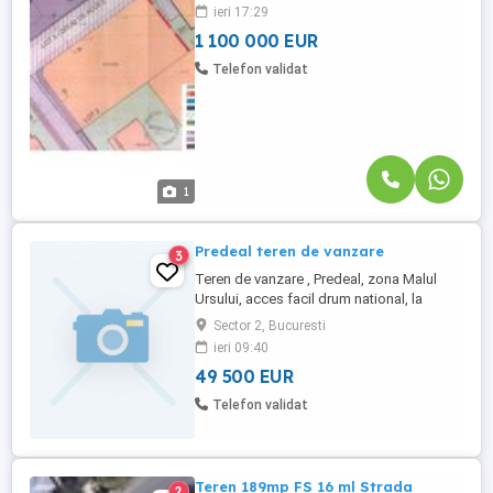
ieri 17:29
1 100 000 EUR
Telefon validat
1
Predeal teren de vanzare
3
Teren de vanzare , Predeal, zona Malul
Ursului, acces facil drum national, la
intrarea dinspre Bucuresti. Suprafata 1100
Sector 2, Bucuresti
mp, cu deschidere 12m, direct la DN1.
ieri 09:40
Pretabil constructie casa de vacanta,
49 500 EUR
pensiune, zona fiind in apropierea partiei
de ski. Pret: 45 Euro mp
Telefon validat
Teren 189mp FS 16 ml Strada
2