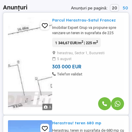
Anunțuri
20
50
Anunțuri pe pagină:
Parcul Herastrau-Satul Francez
Imobiliar Expert Grup va propune spre
vanzare un teren in suprafata de 225
mp,cu o deschidere la strada de 17m.Pe
2
2
1 346,67 EUR/m
| 225 m
teren se poate construi o vila,terenul
avand urmatorii coeficienti urbanistici:
herastrau, Sector 1, Bucuresti
CUT 1.3, POT 45%.
5 august
303 000 EUR
Telefon validat
3
Herastrau! teren 680 mp
Herastrau, teren in suprafata de 680 mp cu