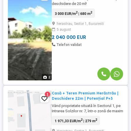
deschidere de 20 ml!
2
2
3 000 EUR/m
| 680 m
herastrau, Sector 1, Bucuresti
5 august
2 040 000 EUR
Telefon validat
2
Casă + Teren Premium Herăstrău |
1
Deschidere 22m | Potențial P+3
Vând proprietate situată în Sectorul 1, pe
Intrarea Solzilor nr. 7, într-o zonă de maxim
interes Herăstrău Caramfil. Proprietatea
2
2
1 971,33 EUR/m
| 279 m
oferă un echilibru excelent între o
rezidență privată și o oportunitate de