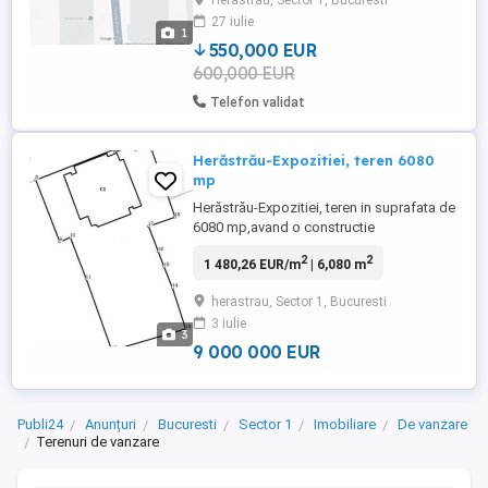
Herastrau, Sector 1, Bucuresti
investiție, fiind potrivită atât pentru locuire,
27 iulie
cât și pentru dezvoltare. Proprietatea este
1
...
550,000 EUR
600,000 EUR
Telefon validat
Herăstrău-Expozitiei, teren 6080
mp
Herăstrău-Expozitiei, teren in suprafata de
6080 mp,avand o constructie
2200m(sediu birouri), inchiriata in prezent
2
2
1 480,26 EUR/m
| 6,080 m
cu un venit de 22000eu+tva/luna, cladirea
ocupand 1100m din suprafata terenului
herastrau, Sector 1, Bucuresti
,restul suprafetei avand un urbanism cu
3 iulie
POTmax-70%,CUTmax=4,5
3
9 000 000 EUR
Publi24
Anunțuri
Bucuresti
Sector 1
Imobiliare
De vanzare
Terenuri de vanzare