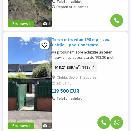
Telefon validat
Repostat automat
Promovat
2
Teren intravilan 193 mp - sos.
Chitila - pod Constanta
Va propunem spre achizitie un teren
intravilan cu suprafata de 193,30 metri
patrati, aflat in zona Bucurestii Noi - sos.
2
2
618,21 EUR/m
| 193 m
Chitilia. Terenul are o deschidere de 15,70
metri la sosea si dispune de utilitati:
Chitila, Sector 1, Bucuresti
electricitate, canalizare, apa. Pe teren
azi 01:40
exista o constructie demolabila din
paianta.
119 500 EUR
Telefon validat
Promovat
9