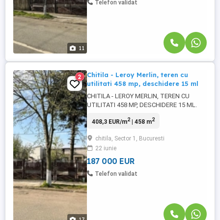
Telefon validat
11
Chitila - Leroy Merlin, teren cu
2
utilitati 458 mp, deschidere 15 ml
CHITILA - LEROY MERLIN, TEREN CU
UTILITATI 458 MP, DESCHIDERE 15 ML.
Str. Lt. Col. Raducu Durbac nr. 37, la 2
2
2
408,3 EUR/m
| 458 m
minute de mers pe jos de Leroy Merlin.
Acces auto facil spre oras pe Soseaua
chitila, Sector 1, Bucuresti
Chitilei, bulevard larg si circulat fluid, si
22 iunie
iesire rapida spre Centura Bucuresti. Teren
cu suprafata generoasa, ...
187 000 EUR
Telefon validat
17