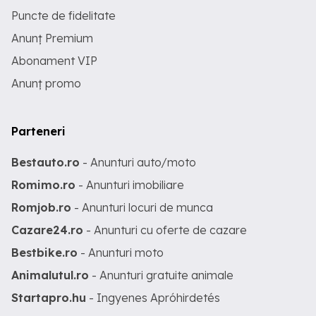
Puncte de fidelitate
Anunț Premium
Abonament VIP
Anunț promo
Parteneri
Bestauto.ro
- Anunturi auto/moto
Romimo.ro
- Anunturi imobiliare
Romjob.ro
- Anunturi locuri de munca
Cazare24.ro
- Anunturi cu oferte de cazare
Bestbike.ro
- Anunturi moto
Animalutul.ro
- Anunturi gratuite animale
Startapro.hu
- Ingyenes Apróhirdetés