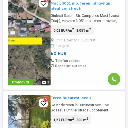
Maci, 3051 mp. teren intravilan,
ideal constructii
Giulesti Sarbi - Str. Campul cu Maci ( zona
Triaj ), vanzare 3.051 mp. teren intravilan,
cu deschidere stradala de 22 ml. ideal:
2
2
0,02 EUR/m
| 3,051 m
locuinte, depozitare, productie, etc .
Chitila, Sector 1, Bucuresti
3 august
60 EUR
Telefon validat
Repostat automat
Promovat
2
Teren București sec.1
9
Se vinde teren în București sec 1,pe
Șoseaua Chitilei strada Locotenent
Colonel Răducu Durbac nr,88A.Terenul are
2
2
1,67 EUR/m
| 300 m
o suprafață de 300m, este împrejmuit cu
gard de beton,are dublă deschidere 20m