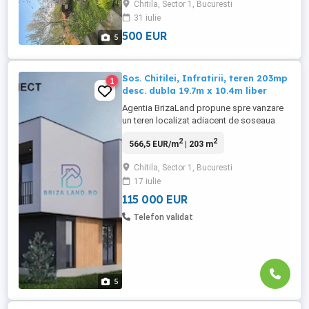
Chitila, Sector 1, Bucuresti
15m,se află pe colț și are toate utilitățile în
31 iulie
curte . Preț negociabil,500 m2.
500 EUR
5
Sos. Chitilei, Infratirii, teren 203mp
1
desc. dubla 19.7m x 10.4m liber
Agentia BrizaLand propune spre vanzare
un teren localizat adiacent de soseaua
Chitilei, zona Infratiriii, cu suprafata de
2
2
566,5 EUR/m
| 203 m
203mp si deschidere dubla 19.7m x
10.4m, liber de constructi. Transport:
Chitila, Sector 1, Bucuresti
imobilul este situat la 4 minute de mers pe
17 iulie
jos fata de sosea si statia stb, si la 15
minute fata de statia ...
115 000 EUR
Telefon validat
5