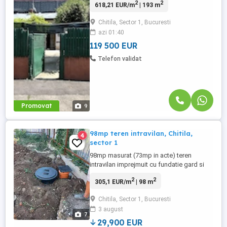
2
2
618,21 EUR/m
| 193 m
Chitilia. Terenul are o deschidere de 15,70
metri la sosea si dispune de utilitati:
Chitila, Sector 1, Bucuresti
electricitate, canalizare, apa. Pe teren
azi 01:40
exista o constructie demolabila din
paianta.
119 500 EUR
Telefon validat
Promovat
9
98mp teren intravilan, Chitila,
4
sector 1
98mp masurat (73mp in acte) teren
intravilan imprejmuit cu fundatie gard si
stalpi metalici. Deschidere 10.5m x 8m.
2
2
305,1 EUR/m
| 98 m
Înscris la Taxe și Impozite ocupat de
imobil (ruina) 40mp și restul teren liber.
Chitila, Sector 1, Bucuresti
Ruina nu e inscrisa la Cadastru. Utilitati
3 august
apa-canal cu acte Apa Nova , ATR
7
bransament electric permanent ...
29,900 EUR