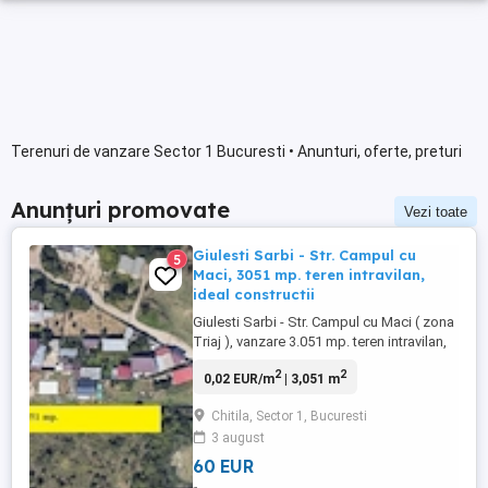
Terenuri de vanzare Sector 1 Bucuresti • Anunturi, oferte, preturi
Anunțuri promovate
Vezi toate
Giulesti Sarbi - Str. Campul cu
5
Maci, 3051 mp. teren intravilan,
ideal constructii
Giulesti Sarbi - Str. Campul cu Maci ( zona
Triaj ), vanzare 3.051 mp. teren intravilan,
cu deschidere stradala de 22 ml. ideal:
2
2
0,02 EUR/m
| 3,051 m
locuinte, depozitare, productie, etc .
Chitila, Sector 1, Bucuresti
3 august
60 EUR