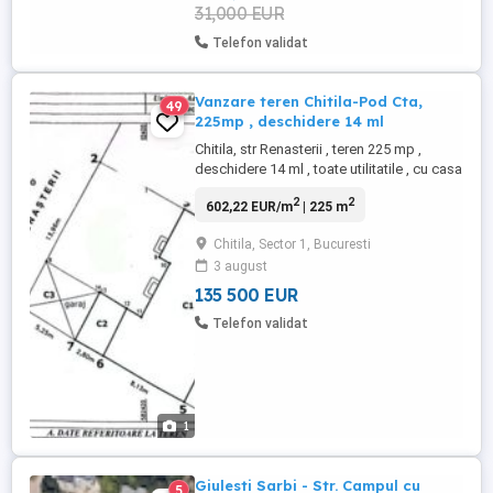
31,000 EUR
Telefon validat
Vanzare teren Chitila-Pod Cta,
49
225mp , deschidere 14 ml
Chitila, str Renasterii , teren 225 mp ,
deschidere 14 ml , toate utilitatile , cu casa
demolabila-renovabila , pret discutabil
2
2
602,22 EUR/m
| 225 m
Chitila, Sector 1, Bucuresti
3 august
135 500 EUR
Telefon validat
1
Giulesti Sarbi - Str. Campul cu
5