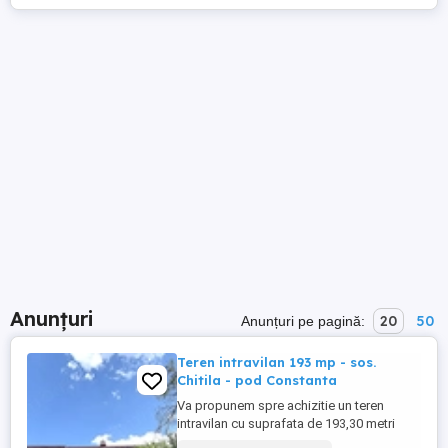
Anunțuri
20
50
Anunțuri pe pagină:
Teren intravilan 193 mp - sos.
Chitila - pod Constanta
Va propunem spre achizitie un teren
intravilan cu suprafata de 193,30 metri
patrati, aflat in zona Bucurestii Noi - sos.