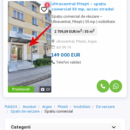
Ultracentral Pitești – spațiu
3
comercial 55 mp, acces stradal
Spațiu comercial de vânzare –
Ultracentral, Pitești | 55 mp | vizibilitate
excelentă AZURA Imobiliare vă propune
2
2
2 709,09 EUR/m
| 55 m
spre vânzare un spațiu comercial situat
într-o zonă ultracentrală din Pitești, cu
ultracentral, Pitesti, Arges
expunere foarte bună și acces facil, aflat
azi 06:16
la parterul unui bloc din imediata
apropiere a Spitalul Bălcescu ...
149 000 EUR
Telefon validat
Promovat
20
Publi24
Anunțuri
Arges
Pitesti
Imobiliare
De vanzare
Spatii de vanzare
Spatiu comercial
Categorii