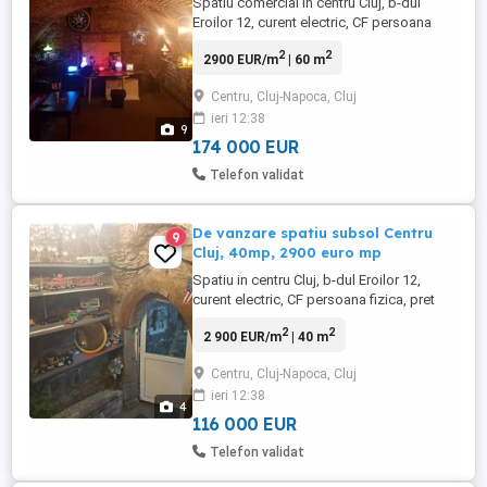
Spatiu comercial in centru Cluj, b-dul
Eroilor 12, curent electric, CF persoana
fizica, 60mp, pret 174mii euro, cu preluare
2
2
2900 EUR/m
| 60 m
de chirias. Relatii la telefon. Atentie!
pozele sunt facute inainte de amenajarile
Centru, Cluj-Napoca, Cluj
facute de chirias.
ieri 12:38
9
174 000 EUR
Telefon validat
De vanzare spatiu subsol Centru
9
Cluj, 40mp, 2900 euro mp
Spatiu in centru Cluj, b-dul Eroilor 12,
curent electric, CF persoana fizica, pret
116mii euro, cu preluare de chirias. Relatii
2
2
2 900 EUR/m
| 40 m
la telefon. Atentie! pozele sunt facute
inainte de amenajarile facute de chirias.
Centru, Cluj-Napoca, Cluj
ieri 12:38
4
116 000 EUR
Telefon validat