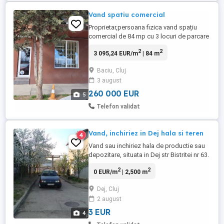
Vand spatiu comercial
Proprietar,persoana fizica vand spațiu
comercial de 84 mp cu 3 locuri de parcare
proprii cu CF individual in cartierul Baciu
2
2
3 095,24 EUR/m
| 84 m
pe str.Jupiter in cea mai buna locație
posibila,95% din traficul pietonal și auto
Baciu, Cluj
se desfășoară in fata spatiului parcare
3 august
generoasa cu acces pentru
aprovizionare,si oprire pentru ...
260 000 EUR
5
Telefon validat
Vand, inchiriez in Dej hala si teren
4
Vand sau inchiriez hala de productie sau
depozitare, situata in Dej str Bistritei nr 63.
Hala este compusa din 3 incaperi la parter
2
2
0 EUR/m
| 2,500 m
, doua de 8x9 m si inaltime de 5 si 7 m si o
incapere de 13x13m si 6m inaltime dotata
Dej, Cluj
cu palan manual. La etaj exista un
2 august
apartament de 100 mp total finisat ,
format din ...
3 EUR
4