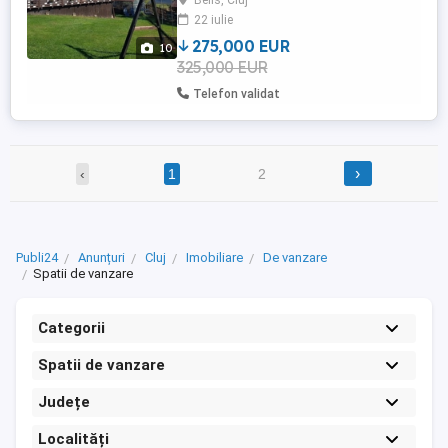
Belis, Cluj
în funcțiune.Alte ing la tel.Schimb cu
22 iulie
apartament sau casa în Cluj-Napoca
275,000 EUR
10
325,000 EUR
Telefon validat
›
‹
1
2
Publi24
Anunțuri
Cluj
Imobiliare
De vanzare
Spatii de vanzare
Categorii
Spatii de vanzare
Județe
Localități