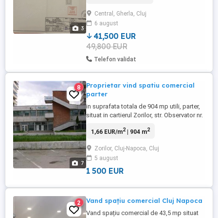
.Construcția este din cărămidă învelită cu
Central, Gherla, Cluj
panouri sendviș de 10 cm,înălțime 4
6 august
m,curent
3
trifazic,gaz,apă,canalizare,Imobilul se află
41,500 EUR
în Gherla,lângă ...
49,800 EUR
Telefon validat
Proprietar vind spatiu comercial
8
parter
in suprafata totala de 904 mp utili, parter,
situat in cartierul Zorilor, str. Observator nr.
105. Spatiul se compune dintr-o zona de
2
2
1,66 EUR/m
| 904 m
showroom/open space de 660 mp si un
depozit de 240 mp cu acces TIR. Zona de
Zorilor, Cluj-Napoca, Cluj
showroom este ultra finisata. Pret de
5 august
vinzare 1500 euro /mp.
7
1 500 EUR
Vand spațiu comercial Cluj Napoca
2
Vand spațiu comercial de 43,5 mp situat