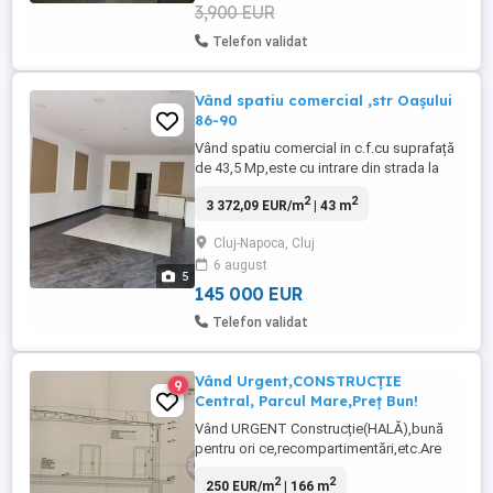
3,900 EUR
Telefon validat
Vând spatiu comercial ,str Oașului
86-90
Vând spatiu comercial in c.f.cu suprafață
de 43,5 Mp,este cu intrare din strada la
parter,amenajat după cum se vede in poze
2
2
3 372,09 EUR/m
| 43 m
,liber de sarcini liber de chiriași ,predare
rapida , in zona este foarte căutată chiria
Cluj-Napoca, Cluj
de spatiu ,undeva peste 500 eu luna
6 august
,alăturat preț 145000 euro .nu se aplica
5
TVA sau ...
145 000 EUR
Telefon validat
Vând Urgent,CONSTRUCȚIE
9
Central, Parcul Mare,Preț Bun!
Vând URGENT Construcție(HALĂ),bună
pentru ori ce,recompartimentări,etc.Are
166 mp,terenul este de 220 mp.Prețul de
2
2
250 EUR/m
| 166 m
vânzare este 250 mp=41.500 NEGOCIABI