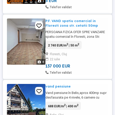
5 EUR
1
Telefon validat
P.F. VAND spatiu comercial in
Floresti zona str. cetatii 50mp
PERSOANA FIZICA OFER SPRE VANZARE
spatiu comercial în Floresti, zona Str.
Cetatii. NU se percepe comision !!!!
2
2
2 740 EUR/m
| 50 m
CONTACT DOAR TELEFONIC ! Se ofera
spre vanzare spatiu comercial cu
Floresti, Cluj
suprafata de 50 mp, situat intr-o zona
22 iulie
buna din Floresti, pe Str. Cetatii.
8
Compartimentare practica: 2 încaperi
137 000 EUR
separate hol baie ...
Telefon validat
vand pensiune
Vand pensiune în Belis,aprox 400mp supr
desfasurata pe 4 nivele, 6 camere cu
terase, 6băi, 2bucatarii,living mare,
2
2
688 EUR/m
| 400 m
1200mp teren, centrală,ciubar, saună,
mobila lemn masiv, utilata,curent trifazic,