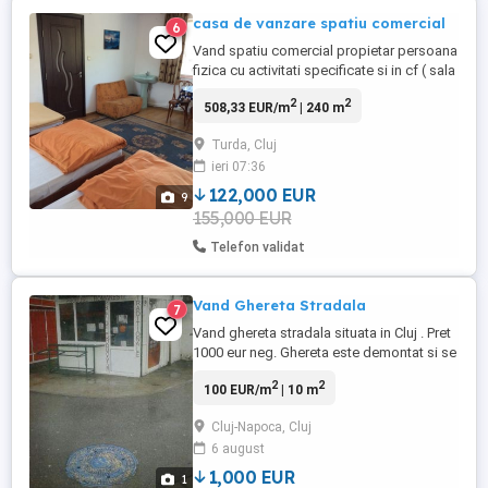
casa de vanzare spatiu comercial
6
Vand spatiu comercial propietar persoana
fizica cu activitati specificate si in cf ( sala
restaurant pensiune birouri) cu suprafata
2
2
508,33 EUR/m
| 240 m
de aprox 240 mp impartiti in parter ,et 1,et
2, si mansarda pret 155000 doar cladirea
Turda, Cluj
de pe str principala Se poate si inchiria
ieri 07:36
toata sau partial Pret pt toata cladirea ...
122,000 EUR
9
155,000 EUR
Telefon validat
Vand Ghereta Stradala
7
Vand ghereta stradala situata in Cluj . Pret
1000 eur neg. Ghereta este demontat si se
poate transporta si amplasa oriunde.
2
2
100 EUR/m
| 10 m
Transportul si montajul nu sunt incluse in
pret., numar camere: 1, suprafata utila: 10,
Cluj-Napoca, Cluj
suprafata totala: 10, suprafata construita:
6 august
10, anul constructiei: 1998, Accept
schimbu ...
1,000 EUR
1