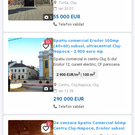
Turda, Cluj
ieri 20:07
55 000 EUR
1
Telefon validat
Spatiu comercial Eroilor 100mp
11
(40+60) subsol, ultracentral Cluj-
Napoca - 2.900 euro mp.
Spatiu comercial in centru Cluj, b-dul
Eroilor 12, curent electric, CF persoana
fizica, pret 290mii euro, cu preluare de
2
2
2 900 EUR/m
| 100 m
chirias. Relatii la telefon. Atentie! pozele
sunt facute inainte de amenajarile facute
Centru, Cluj-Napoca, Cluj
de chirias.
8
ieri 12:38
290 000 EUR
Telefon validat
De vanzare Spatiu Comercial 60mp
2
Centru Cluj-Napoca, Eroilor subsol.