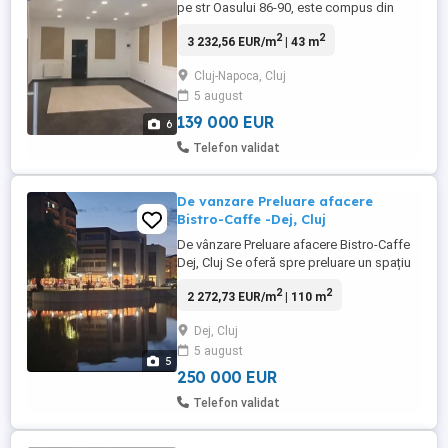
pe str Oasului 86-90, este compus din
open space și baie, preț 139 000 euro,
2
2
3 232,56 EUR/m
| 43 m
liber de sarcini, ocupabil imediat, se poate
obține credit cu ușurință se poate folosi în
Cluj-Napoca, Cluj
mai multe scopuri, de ce sa plătești chirie
5 august
când poți plăti aceeași suma propria rata?
139 000 EUR
6
Telefon validat
De vanzare Preluare afacere
Bistro-Caffe -Dej, Cluj
De vânzare Preluare afacere Bistro-Caffe
Dej, Cluj Se oferă spre preluare un spațiu
comercial amenajat pentru activitate
2
2
2 272,73 EUR/m
| 110 m
HoReCa (Bistro-Caffe), înființat în 2021,
complet utilat și funcțional. Caracteristici:
Dej, Cluj
Suprafață totală: 110 m + terasă
5 august
Amenajări moderne, materiale de calitate
5
Centrală proprie ...
250 000 EUR
Telefon validat