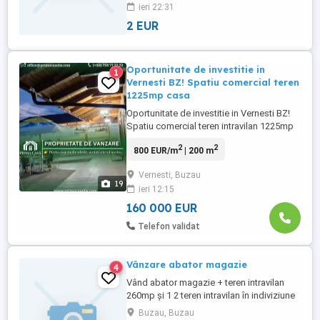
ieri 22:31
L. Pret 10 lei kg. Vand tuica din vin: 42 de
grade. Cantitate ...
2 EUR
Oportunitate de investitie in
1
Vernesti BZ! Spatiu comercial teren
1225mp casa
Oportunitate de investitie in Vernesti BZ!
Spatiu comercial teren intravilan 1225mp
casa P+1 la rosu deschidere 27m la DN10
2
2
800 EUR/m
| 200 m
Pret: 160.000 Tip imobil: Teren intravilan
Spatiu comercial Casa la rosu Localizare:
Vernesti, Buzau
Comuna Vernesti Jud. Buzau Suprafata:
19
ieri 12:15
1.225mp Deschidere: 26.5m la DN10 ...
160 000 EUR
Telefon validat
Vânzare abator magazie
4
Vând abator magazie + teren intravilan
260mp și 1 2 teren intravilan în indiviziune
de 48mp in orașul Buzău, strada Bucegi
Buzau, Buzau