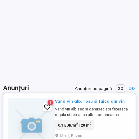
Anunțuri
20
50
Anunțuri pe pagină:
Vand vin alb, rosu si tuica din vin
7
Vand vin alb sec si demisec soi feteasca
regala si feteasca alba romaneasca.
Limpede, aroma buna, la 13-14 grade.
2
2
0,1 EUR/m
| 20 m
Cantitate disponibila 1500 L. Pret 10 lei kg.
Vand vin rosu merlot calitate superioara
Merei, Buzau
demisec si sec: cantitate disponibila 500