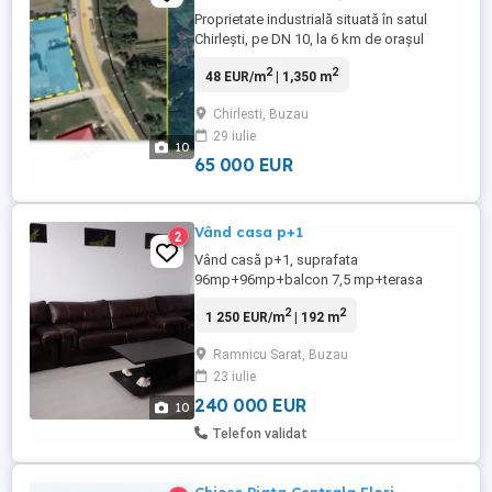
Proprietate industrială situată în satul
Chirlești, pe DN 10, la 6 km de orașul
Nehoiu, cu acces direct la drum național și
2
2
48 EUR/m
| 1,350 m
toate utilitățile disponibile. Terenul are
1.350 m intravilan și include o hală
Chirlesti, Buzau
industrială de 236 m (atelier, depozit,
29 iulie
vestiar, birouri) plus aproximativ 600 m de
10
spații acoperite ...
65 000 EUR
Vând casa p+1
2
Vând casă p+1, suprafata
96mp+96mp+balcon 7,5 mp+terasa
20mp, teren 250 mp, mobilata si utilata
2
2
1 250 EUR/m
| 192 m
complet, panouri solare(7000kw an).
Ramnicu Sarat, Buzau
23 iulie
240 000 EUR
10
Telefon validat