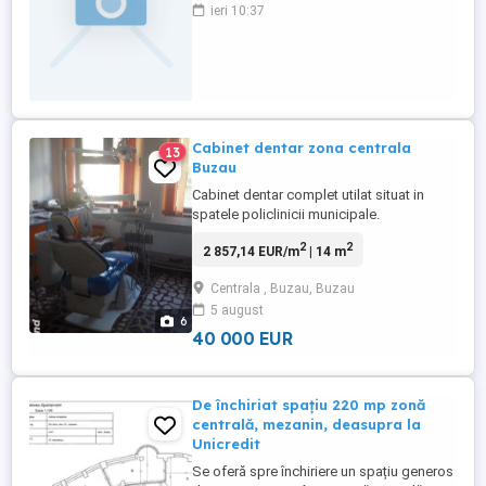
nr.37, la prețul de 339.926 ron, prin
ieri 10:37
executor judecătoresc.Contact creditor: .
Cabinet dentar zona centrala
13
Buzau
Cabinet dentar complet utilat situat in
spatele policlinicii municipale.
2
2
2 857,14 EUR/m
| 14 m
Centrala , Buzau, Buzau
5 august
6
40 000 EUR
De închiriat spațiu 220 mp zonă
centrală, mezanin, deasupra la
Unicredit
Se oferă spre închiriere un spațiu generos