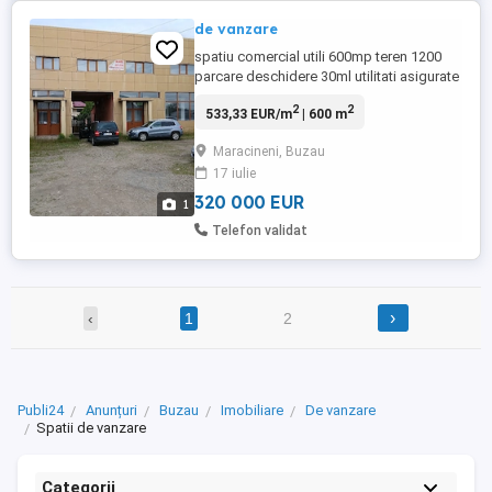
de vanzare
spatiu comercial utili 600mp teren 1200
parcare deschidere 30ml utilitati asigurate
2
2
533,33 EUR/m
| 600 m
Maracineni, Buzau
17 iulie
320 000 EUR
1
Telefon validat
›
‹
1
2
Publi24
Anunțuri
Buzau
Imobiliare
De vanzare
Spatii de vanzare
Categorii