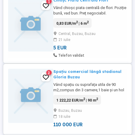
Chioșc Piata Centrala Flori
1
Vând chioșc piata centrală de flori. Poziție
bună, vad bun. Preț negociabil.
2
2
0,83 EUR/m
| 6 m
Central, Buzau, Buzau
21 iulie
5 EUR
Telefon validat
Spațiu comercial lângă stadionul
2
Gloria Buzau
Vând spațiu cu suprafața utila de 90
m2,compus din 3 camere,1 baie și un hol
plus o curte mica,situat la Stadionul Gloria
2
2
1 222,22 EUR/m
| 90 m
din Buzău,strada Mareșal Averescu,nr 1-
5!Destinat pt birou
Buzau, Buzau
avocatura,notariat,firma,coafor sau
18 iulie
cabinet medical!Prețul este de 110 mii
Euro!telefon
110 000 EUR