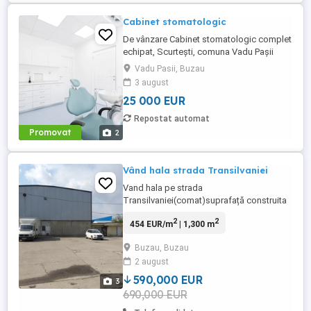
Cabinet stomatologic
De vânzare Cabinet stomatologic complet
echipat, Scurtești, comuna Vadu Pașii
(jud. Buzău) Se oferă spre vânzare
Vadu Pasii, Buzau
cabinet stomatologic complet funcțional,
3 august
situat în satul Scurtești, comuna Vadu
25 000 EUR
Pașii, într-o zonă cu potențial foarte bun și
fără concurență directă. Cabinetul este
Repostat automat
amenajat modern, autorizat ...
Promovat
2
Vând hala strada Transilvaniei
Vand hala pe strada
Transilvaniei(comat)suprafață construita
1300mp și 2300mp teren.Pret 590.000 euro
2
2
454 EUR/m
| 1,300 m
Buzau, Buzau
2 august
590,000 EUR
3
690,000 EUR