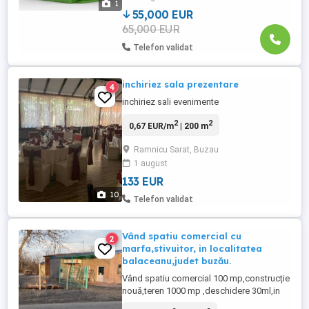
1
de ciment ...
55,000 EUR
65,000 EUR
Telefon validat
inchiriez sala prezentare
4
inchiriez sali evenimente
2
2
0,67 EUR/m
| 200 m
Ramnicu Sarat, Buzau
1 august
133 EUR
10
Telefon validat
Vând spatiu comercial cu
2
marfa,stivuitor, in localitatea
balaceanu,judet buzău.
Vând spatiu comercial 100 mp,construcție
nouă,teren 1000 mp ,deschidere 30ml,in
localitatea balaceanu(15 km de Rm