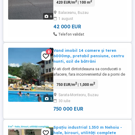
2
2
420 EUR/m
| 100 m
sărat),judet buzău,situat pe strada
principala care face legătura Rm sărat -
Balaceanu, Buzau
jirlau.se vinde cu marfa (mat
6
1 august
construcții+uzcasnic)+stivuitor 3,5
tone.se poate vinde și cu proprietatea
42 000 EUR
alăturată ...
Telefon validat
Vand imobil 14 camere și teren
8
6000mp, pretabil pensiune, centru
nunti, azil de bătrâni
V-ati dorit dintotdeauna sa conduceti o
afacere, fara inconvenientul de a porni de
la zero? Pensiunea de 3 stele, localizata in
2
2
750 EUR/m
| 1,000 m
Sarata Monteoru, judetul Buzau, este
acum la dispozitia dvs! Un atu important
Sarata-Monteoru, Buzau
al locatiei este pozitionarea acesteia in
3
30 iulie
mijlocul naturii, la marginea padurii de
foioase ale ...
750 000 EUR
Spațiu industrial 1.350 m Nehoiu -
hale, birouri, utilități complete