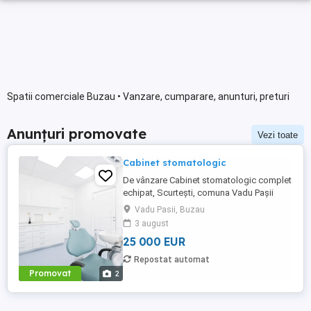
Spatii comerciale Buzau • Vanzare, cumparare, anunturi, preturi
Anunțuri promovate
Vezi toate
Cabinet stomatologic
De vânzare Cabinet stomatologic complet
echipat, Scurtești, comuna Vadu Pașii
(jud. Buzău) Se oferă spre vânzare
Vadu Pasii, Buzau
cabinet stomatologic complet funcțional,
3 august
situat în satul Scurtești, comuna Vadu
25 000 EUR
Pașii, într-o zonă cu potențial foarte bun și
fără concurență directă. Cabinetul este
Repostat automat
amenajat modern, autorizat ...
Promovat
2